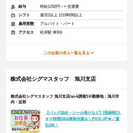
給与
時給1250円～+ 交通費
シフト
週3日以上 1日8時間以上
雇用形態
アルバイト・パート
アクセス
松岸駅 車9分
この企業の求人一覧を見る
株式会社シグマスタッフ 旭川支店
株式会社シグマスタッフ 旭川支店/as-k誘致5※勤務地：旭川市
内・近郊
【パック詰め・シール張りなど】[登録制]ス
キマ時間OK&簡単作業を＼PICK UP★／週
払OK！