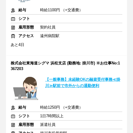
給与
時給1100円 （+交通費）
シフト
雇用形態
契約社員
アクセス
遠州病院駅
あと4日
株式会社東海道シグマ 浜松支店 (勤務地: 掛川市) ※お仕事No:1
367203
【一般事務】未経験OKの融資受付事務≪掛
川≫駅前で市外からの通勤便利
給与
時給1250円 （+交通費）
シフト
1日7時間以上
雇用形態
派遣社員