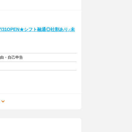
/31OPEN★シフト融通◎社割あり♪未
自由・自己申告
る