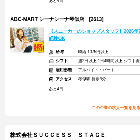
あと4日
ABC-MART シーナシーナ琴似店 [2613]
【スニーカーのショップスタッフ】2026年7
経験OK
給与
時給 1075円以上
シフト
週2日以上 1日4時間以上 シフト
雇用形態
アルバイト・パート
アクセス
琴似駅 徒歩3分
あと4日
この企業の求人一覧を見
株式会社ＳＵＣＣＥＳＳ ＳＴＡＧＥ