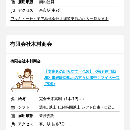
雇用形態
契約社員
アクセス
余市駅 車7分
ワタキューセイモア株式会社北海道支店の求人一覧を見る
有限会社木村商会
有限会社木村商会
【文房具の組み立て・包装】《完全在宅勤
務》未経験◎地元の方々活躍中！マイペース
でOK♪
給与
完全出来高制（1本/1円～）
シフト
週4日以上 1日4時間以上 シフト自由・自己申告
雇用形態
業務委託
アクセス
寒川駅 徒歩7分