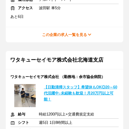
アクセス
波田駅 車5分
あと6日
この企業の求人一覧を見る
ワタキューセイモア株式会社北海道支店
ワタキューセイモア株式会社 （勤務地：余市協会病院）
【日勤清掃スタッフ】希望休もOK◎20～60
代活躍中♪未経験も歓迎！月20万円以上可
能！
給与
時給1200円以上+交通費規定支給
シフト
週5日 1日8時間以上