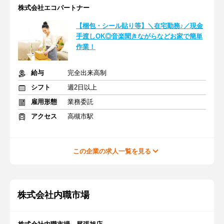
株式会社エコパートナー
【梱包・シール貼り等】＼在宅勤務♪／現金
手渡しOK◎音楽聞きながらなどお家で簡単
作業！
給与
完全出来高制
シフト
週2日以上
雇用形態
業務委託
アクセス
高槻市駅
この企業の求人一覧を見る
株式会社内職市場