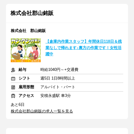
株式会社郡山銘販
株式会社 郡山銘販
【倉庫内作業スタッフ】年間休日118日＆残
業なしで帰れます♪裏方の作業です！女性活
躍中
給与
時給1040円～+交通費
シフト
週5日 1日8時間以上
雇用形態
アルバイト・パート
アクセス
安積永盛駅 車3分
あと6日
株式会社郡山銘販の求人一覧を見る