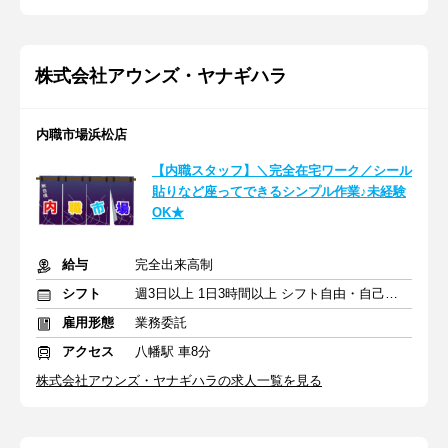
株式会社アウンズ・ヤナギハラ
内職市場浜松店
【内職スタッフ】＼完全在宅ワーク／シール
貼りなど座ってできるシンプル作業♪未経験
OK★
給与
完全出来高制
シフト
週3日以上 1日3時間以上 シフト自由・自己申告
雇用形態
業務委託
アクセス
八幡駅 車8分
株式会社アウンズ・ヤナギハラの求人一覧を見る