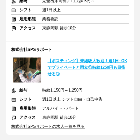
給与
完全出来高制／1工程0.5円～
シフト
週1日以上
雇用形態
業務委託
アクセス
東静岡駅 徒歩10分
株式会社SPSサポート
【ポスティング】未経験大歓迎！週1日~OK
でプライベートと両立◎時給1250円も目指
せる◎
給与
時給1,150円～1,250円
シフト
週1日以上 シフト自由・自己申告
雇用形態
アルバイト・パート
アクセス
東静岡駅 徒歩10分
株式会社SPSサポートの求人一覧を見る