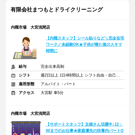
有限会社まつもとドライクリーニング
内職市場 大宮浅間店
【内職スタッフ】シール貼りなど＼完全在宅
ワーク／未経験OK★子供が寝た後のスキマ
時間に
給与
完全出来高制
シフト
週2日以上 1日4時間以上 シフト自由・自己申告
雇用形態
アルバイト・パート
アクセス
大宮駅 車5分
内職市場 大宮浅間店
【サポートスタッフ】主婦さん活躍中♪12：
00までのお仕事★家庭優先の扶養内パートO