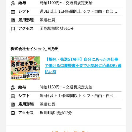
給与
時給1100円~＋交通費規定支給
シフト
週3日以上 1日4時間以上 シフト自由・自己申告
雇用形態
派遣社員
アクセス
函館駅前駅 徒歩1分
株式会社セイショウ_日乃出
【梱包・発送STAFF】自分にあったお仕事
で働ける◎履歴書不要でお気軽に応募OK♪週
払い有
給与
時給1150円~＋交通費規定支給
シフト
週5日以上 1日8時間以上 シフト自由・自己申告
雇用形態
派遣社員
アクセス
堀川町駅 徒歩17分