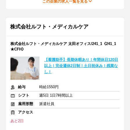
この企業の求人一覧を見る
株式会社ルフト・メディカルケア
株式会社ルフト・メディカルケア 太田オフィス/241_1《241_1
★CFH》
【看護助手】長期休暇あり！年間休日120日
以上！完全週休2日制！土日祝休み！残業な
し！
給与
時給1550円
シフト
週5日 1日7時間以上
雇用形態
派遣社員
アクセス
あと2日