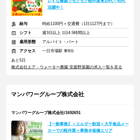
レイな農園でモクモク軽作業★20代～40代
活躍中！
給与
時給1100円＋交通費（1日1127円まで）
シフト
週3日以上 1日4.5時間以上
雇用形態
アルバイト・パート
アクセス
一日市場駅 車8分
あと5日
株式会社エア・ウォーター農園 安曇野菜園の求人一覧を見る
マンパワーグループ株式会社
マンパワーグループ株式会社/1692651
【一般事務】＜エルダー歓迎＞大手食品メー
カーでの軽作業＋事務＠板橋エリア