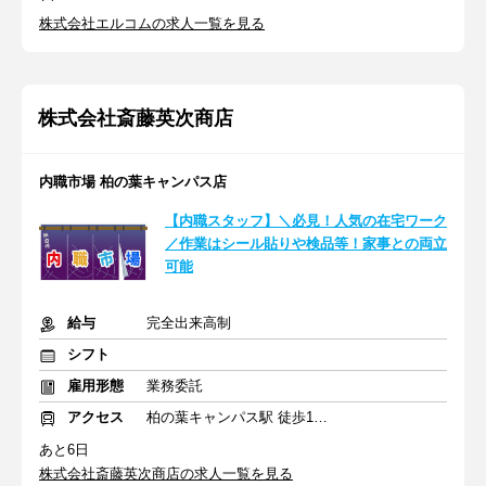
株式会社エルコムの求人一覧を見る
株式会社斎藤英次商店
内職市場 柏の葉キャンパス店
【内職スタッフ】＼必見！人気の在宅ワーク
／作業はシール貼りや検品等！家事との両立
可能
給与
完全出来高制
シフト
雇用形態
業務委託
アクセス
柏の葉キャンパス駅 徒歩10分
あと6日
株式会社斎藤英次商店の求人一覧を見る