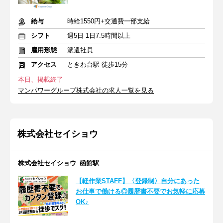
給与
時給1550円+交通費一部支給
シフト
週5日 1日7.5時間以上
雇用形態
派遣社員
アクセス
ときわ台駅 徒歩15分
本日、掲載終了
マンパワーグループ株式会社の求人一覧を見る
株式会社セイショウ
株式会社セイショウ_函館駅
【軽作業STAFF】〈登録制〉自分にあった
お仕事で働ける◎履歴書不要でお気軽に応募
OK♪