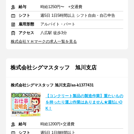
給与
時給1250円〜 +交通費
シフト
週5日 1日5時間以上 シフト自由・自己申告
雇用形態
アルバイト・パート
アクセス
八広駅 徒歩3分
株式会社ＹＨマークの求人一覧を見る
株式会社シグマスタッフ 旭川支店
株式会社シグマスタッフ 旭川支店/as-k1377431
【コンクリート製品の製造作業】重たいもの
を持ったり運ぶ作業はありません★週払いO
K！
給与
時給1200円+交通費
シフト
週5日 1日8時間以上