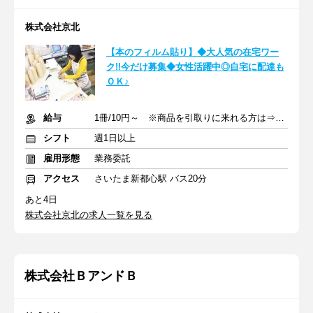
株式会社京北
【本のフィルム貼り】◆大人気の在宅ワー
ク!!今だけ募集◆女性活躍中◎自宅に配達も
ＯＫ♪
給与
1冊/10円～ ※商品を引取りに来れる方は⇒1冊/12円～
シフト
週1日以上
雇用形態
業務委託
アクセス
さいたま新都心駅 バス20分
あと4日
株式会社京北の求人一覧を見る
株式会社ＢアンドＢ