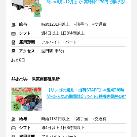
間~≫8月~12月まで♪高時給1170円で稼げる!
給与
時給1231円以上 +諸手当 +交通費
シフト
週4日以上 1日8時間以上
雇用形態
アルバイト・パート
アクセス
波田駅 車5分
あと6日
JAあづみ 果実南部選果所
【リンゴの選別・出荷STAFF】≪週4日/8時
間~≫人気の期間限定バイト♪扶養内勤務OK*
給与
時給1131円以上 +諸手当 +交通費
シフト
週4日以上 1日8時間以上
雇用形態
アルバイト・パート