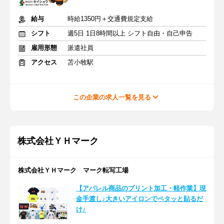
給与
時給1350円＋交通費規定支給
シフト
週5日 1日8時間以上 シフト自由・自己申告
雇用形態
派遣社員
アクセス
苫小牧駅
この企業の求人一覧を見る
株式会社ＹＨマーク
株式会社ＹＨマーク マーク転写工場
【アパレル商品のプリント加工・軽作業】現
金手渡し♪大きいアイロンでペタッと貼るだ
け♪