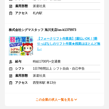
雇用形態
派遣社員
アクセス
札内駅
株式会社シグマスタッフ 旭川支店/as-k1375973
【フォークリフト作業員】[週払いOK！]乗
りっぱなしのリフト作業★残業はほとんど無
し♪
給与
時給1700円+交通費
シフト
1日7時間以上 シフト自由・自己申告
雇用形態
派遣社員
アクセス
西聖和駅 車13分
この企業の求人一覧を見る