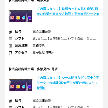
株式会社内職市場 尾張旭店
【内職スタッフ】絵柄カット＆貼り作業♪細
かい作業が好きな方歓迎！完全在宅ワーク★
給与
完全出来高制
シフト
週3日以上 1日4時間以上 シフト自由・自己申告
雇用形態
業務委託
アクセス
藤が丘駅 車8分
株式会社内職市場 多治見248号店
【内職スタッフ】シール貼りなど＼完全在宅
ワーク／未経験OK★子供が寝た後のスキマ
時間に
給与
完全出来高制
シフト
週3日以上 1日4時間以上 シフト自由・自己申告