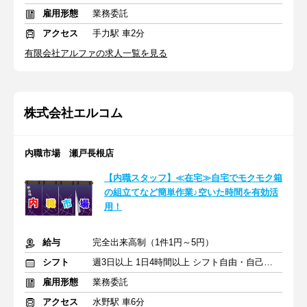
雇用形態
業務委託
アクセス
手力駅 車2分
有限会社アルファの求人一覧を見る
株式会社エルコム
内職市場 瀬戸長根店
【内職スタッフ】≪在宅≫自宅でモクモク箱
の組立てなど簡単作業♪空いた時間を有効活
用！
給与
完全出来高制（1件1円～5円）
シフト
週3日以上 1日4時間以上 シフト自由・自己申告
雇用形態
業務委託
アクセス
水野駅 車6分