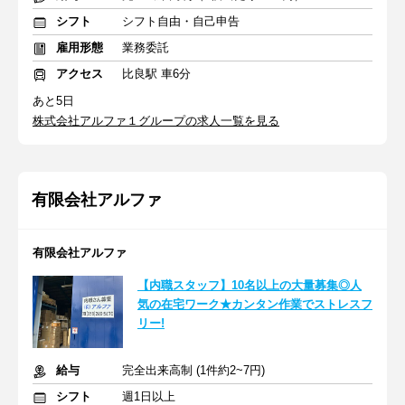
シフト
シフト自由・自己申告
雇用形態
業務委託
アクセス
比良駅 車6分
あと5日
株式会社アルファ１グループの求人一覧を見る
有限会社アルファ
有限会社アルファ
【内職スタッフ】10名以上の大量募集◎人
気の在宅ワーク★カンタン作業でストレスフ
リー!
給与
完全出来高制 (1件約2~7円)
シフト
週1日以上