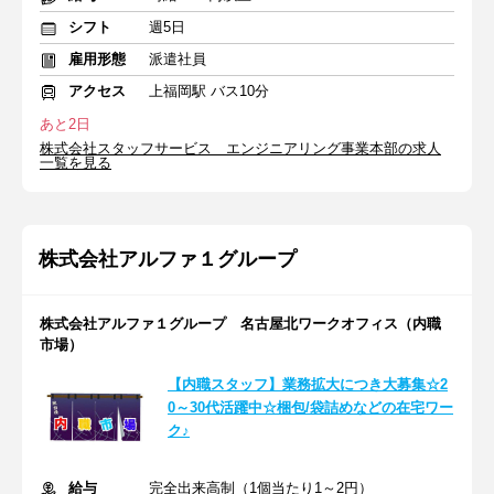
シフト
週5日
雇用形態
派遣社員
アクセス
上福岡駅 バス10分
あと2日
株式会社スタッフサービス エンジニアリング事業本部の求人
一覧を見る
株式会社アルファ１グループ
株式会社アルファ１グループ 名古屋北ワークオフィス（内職
市場）
【内職スタッフ】業務拡大につき大募集☆2
0～30代活躍中☆梱包/袋詰めなどの在宅ワー
ク♪
給与
完全出来高制（1個当たり1～2円）