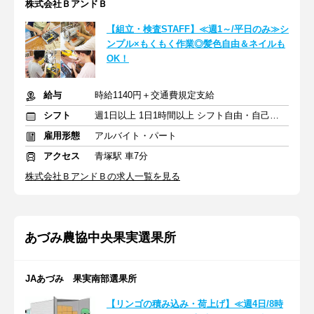
株式会社ＢアンドＢ
【組立・検査STAFF】≪週1～/平日のみ≫シ
ンプル×もくもく作業◎髪色自由＆ネイルも
OK！
給与
時給1140円＋交通費規定支給
シフト
週1日以上 1日1時間以上 シフト自由・自己申告
雇用形態
アルバイト・パート
アクセス
青塚駅 車7分
株式会社ＢアンドＢの求人一覧を見る
あづみ農協中央果実選果所
JAあづみ 果実南部選果所
【リンゴの積み込み・荷上げ】≪週4日/8時