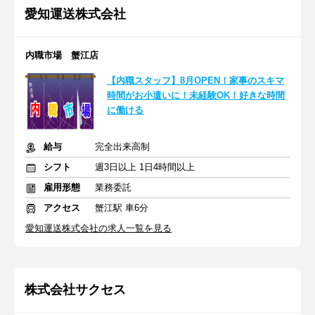
愛知運送株式会社
内職市場 蟹江店
【内職スタッフ】8月OPEN！家事のスキマ
時間がお小遣いに！未経験OK！好きな時間
に働ける
給与
完全出来高制
シフト
週3日以上 1日4時間以上
雇用形態
業務委託
アクセス
蟹江駅 車6分
愛知運送株式会社の求人一覧を見る
株式会社サクセス