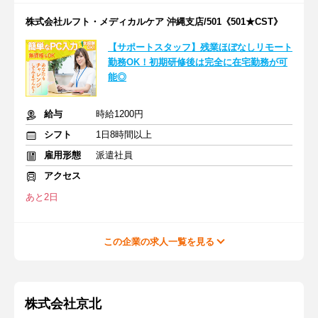
株式会社ルフト・メディカルケア 沖縄支店/501《501★CST》
【サポートスタッフ】残業ほぼなしリモート
勤務OK！初期研修後は完全に在宅勤務が可
能◎
給与
時給1200円
シフト
1日8時間以上
雇用形態
派遣社員
アクセス
あと2日
この企業の求人一覧を見る
株式会社京北