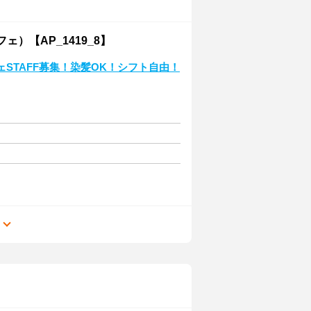
フェ）【AP_1419_8】
STAFF募集！染髪OK！シフト自由！
る