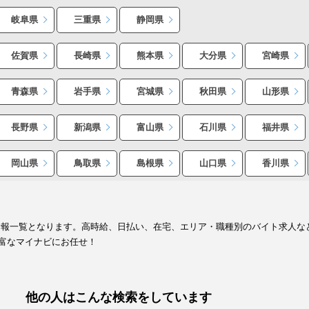
岐阜県
三重県
静岡県
佐賀県
長崎県
熊本県
大分県
宮崎県
青森県
岩手県
宮城県
秋田県
山形県
長野県
新潟県
富山県
石川県
福井県
岡山県
鳥取県
島根県
山口県
香川県
情報一覧となります。高時給、日払い、在宅、エリア・職種別のバイト求人な
富なマイナビにお任せ！
他の人はこんな検索をしています