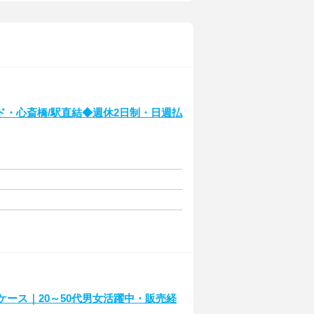
・心斎橋/駅直結◆週休2日制・日週払
ケース｜20～50代男女活躍中・販売経