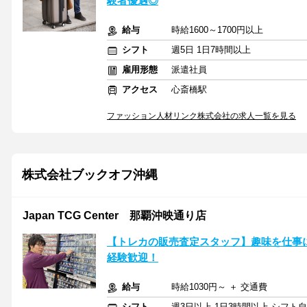
験者優遇◎
給与
時給1600～1700円以上
シフト
週5日 1日7時間以上
雇用形態
派遣社員
アクセス
心斎橋駅
ファッション人材リンク株式会社の求人一覧を見る
株式会社ブックオフ沖縄
Japan TCG Center 那覇沖映通り店
【トレカの販売査定スタッフ】趣味を仕事
経験歓迎！
給与
時給1030円～ ＋ 交通費
シフト
週3日以上 1日3時間以上 シフト