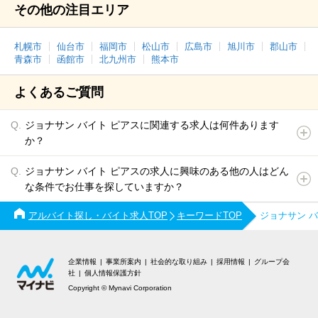
その他の注目エリア
札幌市
仙台市
福岡市
松山市
広島市
旭川市
郡山市
青森市
函館市
北九州市
熊本市
よくあるご質問
ジョナサン バイト ピアスに関連する求人は何件あります
か？
ジョナサン バイト ピアスの求人に興味のある他の人はどん
な条件でお仕事を探していますか？
アルバイト探し・バイト求人TOP
キーワードTOP
ジョナサン 
企業情報
事業所案内
社会的な取り組み
採用情報
グループ会
社
個人情報保護方針
Copyright © Mynavi Corporation