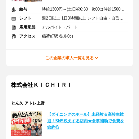
給与
時給1300円～(土日祝6:30ー9:00は時給1500円)＋交通費
シフト
週2日以上 1日3時間以上 シフト自由・自己申告
雇用形態
アルバイト・パート
アクセス
稲荷町駅 徒歩0分
この企業の求人一覧を見る
株式会社ＫＩＣＨＩＲＩ
とん久 アトレ上野
【ダイニングのホール】未経験＆高校生歓
迎！SNS映えする店内★食事補助で食費を
節約◎