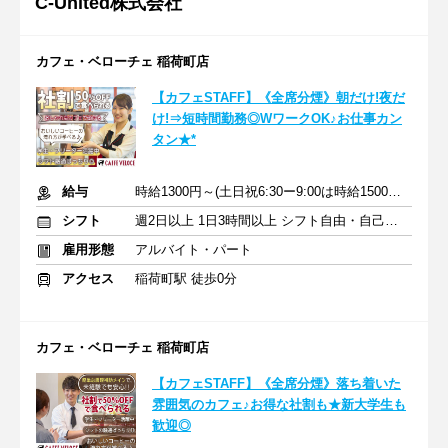
C‐United株式会社
カフェ・ベローチェ 稲荷町店
【カフェSTAFF】《全席分煙》朝だけ!夜だ
け!⇒短時間勤務◎WワークOK♪お仕事カン
タン★*
給与
時給1300円～(土日祝6:30ー9:00は時給1500円)＋交通費
シフト
週2日以上 1日3時間以上 シフト自由・自己申告
雇用形態
アルバイト・パート
アクセス
稲荷町駅 徒歩0分
カフェ・ベローチェ 稲荷町店
【カフェSTAFF】《全席分煙》落ち着いた
雰囲気のカフェ♪お得な社割も★新大学生も
歓迎◎