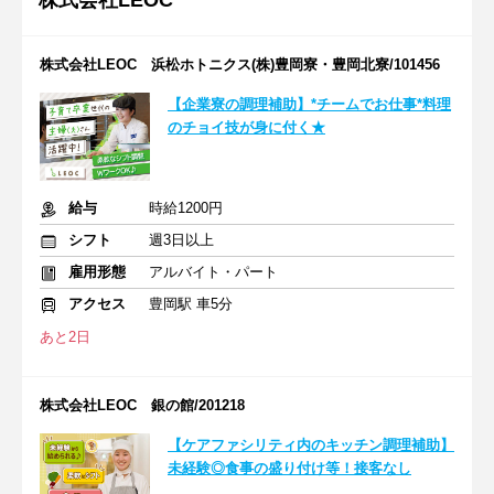
株式会社LEOC
株式会社LEOC 浜松ホトニクス(株)豊岡寮・豊岡北寮/101456
【企業寮の調理補助】*チームでお仕事*料理
のチョイ技が身に付く★
給与
時給1200円
シフト
週3日以上
雇用形態
アルバイト・パート
アクセス
豊岡駅 車5分
あと2日
株式会社LEOC 銀の館/201218
【ケアファシリティ内のキッチン調理補助】
未経験◎食事の盛り付け等！接客なし