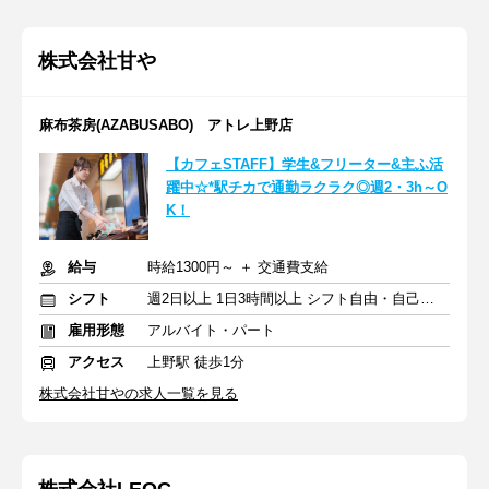
株式会社甘や
麻布茶房(AZABUSABO) アトレ上野店
【カフェSTAFF】学生&フリーター&主ふ活
躍中☆*駅チカで通勤ラクラク◎週2・3h～O
K！
給与
時給1300円～ ＋ 交通費支給
シフト
週2日以上 1日3時間以上 シフト自由・自己申告
雇用形態
アルバイト・パート
アクセス
上野駅 徒歩1分
株式会社甘やの求人一覧を見る