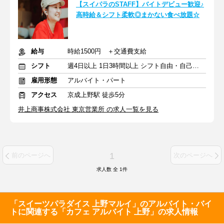
【スイパラのSTAFF】バイトデビュー歓迎♪
高時給＆シフト柔軟◎まかない食べ放題☆
給与
時給1500円 ＋交通費支給
シフト
週4日以上 1日3時間以上 シフト自由・自己申告
雇用形態
アルバイト・パート
アクセス
京成上野駅 徒歩5分
井上商事株式会社 東京営業所 の求人一覧を見る
1
前のページへ
次のページへ
求人数 全
1
件
「スイーツパラダイス 上野マルイ」のアルバイト・バイ
トに関連する「カフェ アルバイト 上野」の求人情報