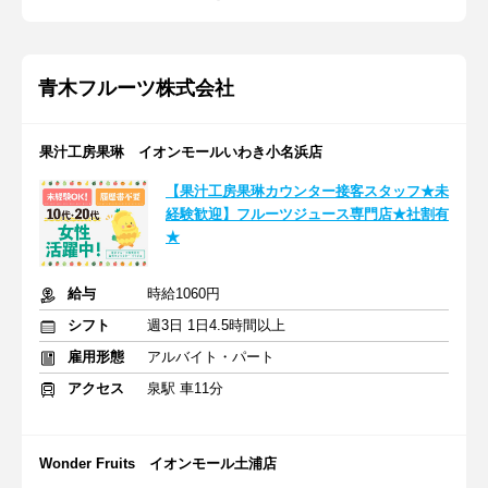
青木フルーツ株式会社
果汁工房果琳 イオンモールいわき小名浜店
【果汁工房果琳カウンター接客スタッフ★未
経験歓迎】フルーツジュース専門店★社割有
★
給与
時給1060円
シフト
週3日 1日4.5時間以上
雇用形態
アルバイト・パート
アクセス
泉駅 車11分
Wonder Fruits イオンモール土浦店