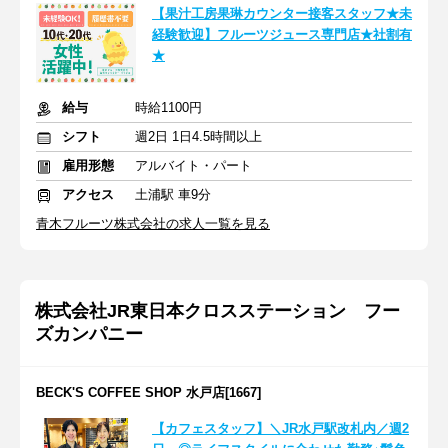
【果汁工房果琳カウンター接客スタッフ★未
経験歓迎】フルーツジュース専門店★社割有
★
給与
時給1100円
シフト
週2日 1日4.5時間以上
雇用形態
アルバイト・パート
アクセス
土浦駅 車9分
青木フルーツ株式会社の求人一覧を見る
株式会社JR東日本クロスステーション フー
ズカンパニー
BECK'S COFFEE SHOP 水戸店[1667]
【カフェスタッフ】＼JR水戸駅改札内／週2