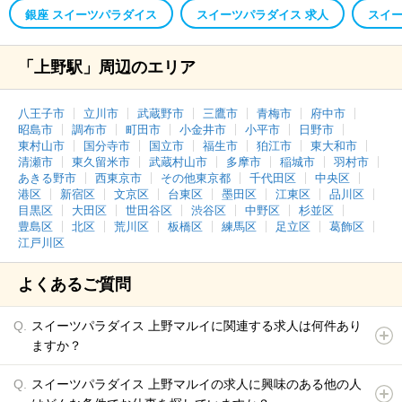
銀座 スイーツパラダイス
スイーツパラダイス 求人
スイー
「上野駅」周辺のエリア
八王子市
立川市
武蔵野市
三鷹市
青梅市
府中市
昭島市
調布市
町田市
小金井市
小平市
日野市
東村山市
国分寺市
国立市
福生市
狛江市
東大和市
清瀬市
東久留米市
武蔵村山市
多摩市
稲城市
羽村市
あきる野市
西東京市
その他東京都
千代田区
中央区
港区
新宿区
文京区
台東区
墨田区
江東区
品川区
目黒区
大田区
世田谷区
渋谷区
中野区
杉並区
豊島区
北区
荒川区
板橋区
練馬区
足立区
葛飾区
江戸川区
よくあるご質問
スイーツパラダイス 上野マルイに関連する求人は何件あり
ますか？
スイーツパラダイス 上野マルイの求人に興味のある他の人