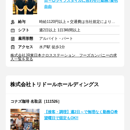
日～◎ライフスタイルに合わせた勤務♪髪色
自由
給与
時給1120円以上＋交通費は当社規定により支給
シフト
週2日以上 1日3時間以上
雇用形態
アルバイト・パート
アクセス
水戸駅 徒歩1分
株式会社JR東日本クロスステーション フーズカンパニーの求
人一覧を見る
株式会社トリドールホールディングス
コナズ珈琲 名取店［111526］
【接客・調理】週2日～で無理なく勤務◎希
望曜日で固定もOK!!