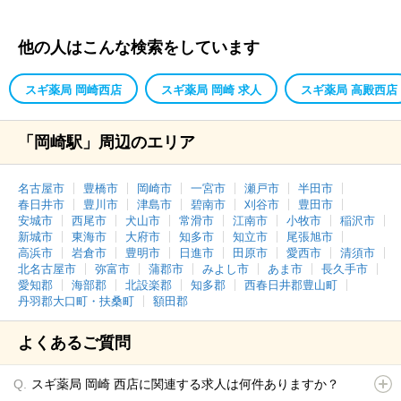
他の人はこんな検索をしています
スギ薬局 岡崎西店
スギ薬局 岡崎 求人
スギ薬局 高殿西店
「岡崎駅」周辺のエリア
名古屋市
豊橋市
岡崎市
一宮市
瀬戸市
半田市
春日井市
豊川市
津島市
碧南市
刈谷市
豊田市
安城市
西尾市
犬山市
常滑市
江南市
小牧市
稲沢市
新城市
東海市
大府市
知多市
知立市
尾張旭市
高浜市
岩倉市
豊明市
日進市
田原市
愛西市
清須市
北名古屋市
弥富市
蒲郡市
みよし市
あま市
長久手市
愛知郡
海部郡
北設楽郡
知多郡
西春日井郡豊山町
丹羽郡大口町・扶桑町
額田郡
よくあるご質問
スギ薬局 岡崎 西店に関連する求人は何件ありますか？