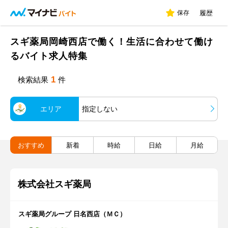
保存
履歴
スギ薬局岡崎西店で働く！生活に合わせて働け
るバイト求人特集
1
検索結果
件
エリア
指定しない
おすすめ
新着
時給
日給
月給
株式会社スギ薬局
スギ薬局グループ 日名西店（ＭＣ）