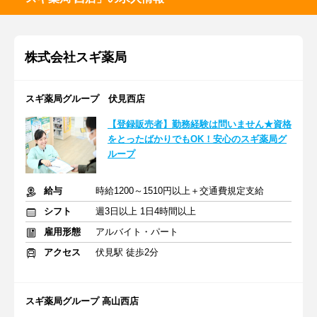
株式会社スギ薬局
スギ薬局グループ 伏見西店
【登録販売者】勤務経験は問いません★資格
をとったばかりでもOK！安心のスギ薬局グ
ループ
給与
時給1200～1510円以上＋交通費規定支給
シフト
週3日以上 1日4時間以上
雇用形態
アルバイト・パート
アクセス
伏見駅 徒歩2分
スギ薬局グループ 高山西店