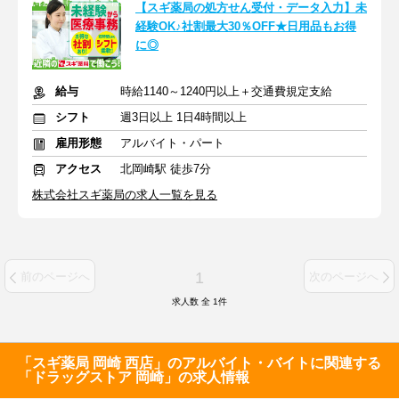
【スギ薬局の処方せん受付・データ入力】未
経験OK♪社割最大30％OFF★日用品もお得
に◎
給与
時給1140～1240円以上＋交通費規定支給
シフト
週3日以上 1日4時間以上
雇用形態
アルバイト・パート
アクセス
北岡崎駅 徒歩7分
株式会社スギ薬局の求人一覧を見る
1
前のページへ
次のページへ
求人数 全
1
件
「スギ薬局 岡崎 西店」のアルバイト・バイトに関連する
「ドラッグストア 岡崎」の求人情報