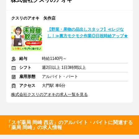
株式会社クスリのアオキ
クスリのアオキ 矢作店
【野菜・果物の品出しスタッフ】≪レジな
し！≫裏方モクモク作業◎日祝時給アップ★
給与
時給1140円～
シフト
週2日以上 1日3時間以上
雇用形態
アルバイト・パート
アクセス
大門駅 車6分
株式会社クスリのアオキの求人一覧を見る
「スギ薬局 岡崎 西店」のアルバイト・バイトに関連する
「薬局 岡崎」の求人情報