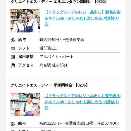
クリエイトエス・ディー エルエルタウン岡崎店 【0835】
【ドラッグストアのレジ・品出し】髪色自由
＆ネイルok！おしゃれも楽しめる♪社割あり
◎
給与
時給1140円～+交通費支給
シフト
週3日以上
雇用形態
アルバイト・パート
アクセス
六名駅 徒歩16分
クリエイトエス・ディー 平塚岡崎店 【0296】
【ドラッグストアのレジ・品出し】髪色自由
＆ネイルok！おしゃれも楽しめる♪社割あり
◎
給与
時給1225円～+交通費支給[日曜：時給50円UP]