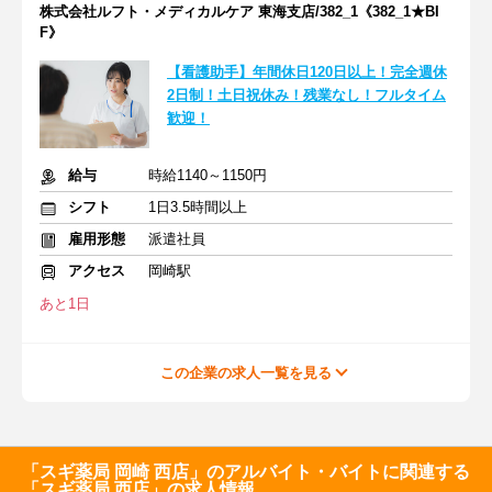
株式会社ルフト・メディカルケア 東海支店/382_1《382_1★BI
F》
【看護助手】年間休日120日以上！完全週休
2日制！土日祝休み！残業なし！フルタイム
歓迎！
給与
時給1140～1150円
シフト
1日3.5時間以上
雇用形態
派遣社員
アクセス
岡崎駅
あと1日
この企業の求人一覧を見る
「スギ薬局 岡崎 西店」のアルバイト・バイトに関連する
「スギ薬局 西店」の求人情報