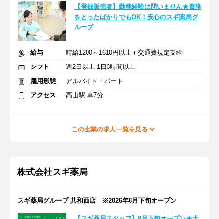
【登録販売者】勤務経験は問いません★資格
をとったばかりでもOK！安心のスギ薬局グ
ループ
給与
時給1200～1610円以上＋交通費規定支給
シフト
週2日以上 1日3時間以上
雇用形態
アルバイト・パート
アクセス
高山駅 車7分
この企業の求人一覧を見る
株式会社スギ薬局
スギ薬局グループ 共和西店 ※2026年8月下旬オープン
【スギ薬局スタッフ】8月下旬オープン★大