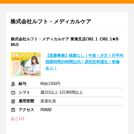
株式会社ルフト・メディカルケア
株式会社ルフト・メディカルケア 東海支店/382_1《382_1★B
MU》
【医療事務】残業なし！午前！夕方！月平均
残業時間20時間以内！原則定時退社！研修
あり！
給与
時給1350円
シフト
週2日以上 1日3時間以上
雇用形態
派遣社員
アクセス
岡崎駅
あと1日