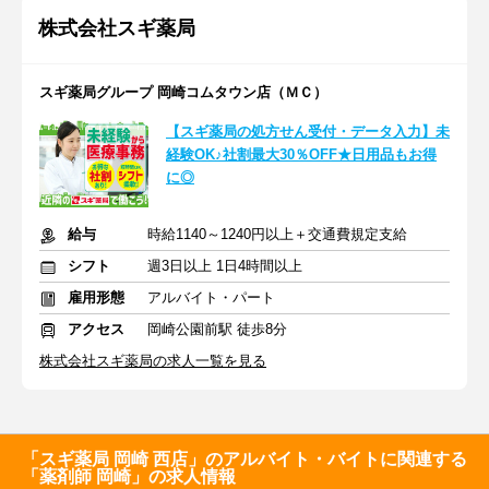
株式会社スギ薬局
スギ薬局グループ 岡崎コムタウン店（ＭＣ）
【スギ薬局の処方せん受付・データ入力】未
経験OK♪社割最大30％OFF★日用品もお得
に◎
給与
時給1140～1240円以上＋交通費規定支給
シフト
週3日以上 1日4時間以上
雇用形態
アルバイト・パート
アクセス
岡崎公園前駅 徒歩8分
株式会社スギ薬局の求人一覧を見る
「スギ薬局 岡崎 西店」のアルバイト・バイトに関連する
「薬剤師 岡崎」の求人情報