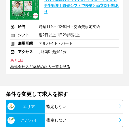
学生歓迎！時短シフトで授業と両立◎社割あ
り
給与
時給1140～1240円＋交通費規定支給
シフト
週2日以上 1日2時間以上
雇用形態
アルバイト・パート
アクセス
共和駅 徒歩11分
あと1日
株式会社スギ薬局の求人一覧を見る
条件を変更して求人を探す
エリア
指定しない
指定しない
こだわり