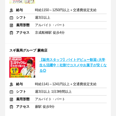
給与
時給1150～1250円以上＋交通費規定支給
シフト
週3日以上
雇用形態
アルバイト・パート
アクセス
京成船橋駅 徒歩4分
スギ薬局グループ 蕨南店
【販売スタッフ】バイトデビュー歓迎♪大学
生も活躍中！社割でコスメやお菓子が安くな
る◎
給与
時給1141～1241円以上＋交通費規定支給
シフト
週3日以上 1日3時間以上
雇用形態
アルバイト・パート
アクセス
蕨駅 徒歩9分