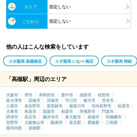
エリア
指定しない
指定しない
こだわり
他の人はこんな検索をしています
スギ薬局 高槻南店
スギ薬局 いなべ 南店
スギ薬局 時給
「高槻駅」周辺のエリア
大阪市
堺市
岸和田市
豊中市
池田市
吹田市
泉大津市
高槻市
貝塚市
守口市
枚方市
茨木市
八尾市
泉佐野市
富田林市
寝屋川市
河内長野市
松原市
大東市
和泉市
箕面市
柏原市
羽曳野市
門真市
摂津市
高石市
藤井寺市
東大阪市
泉南市
四條畷市
交野市
大阪狭山市
阪南市
泉北郡
豊能郡
三島郡
南河内郡
泉南郡