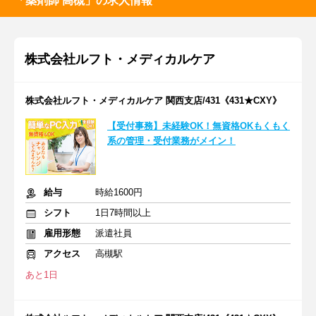
「薬剤師 高槻」の求人情報
株式会社ルフト・メディカルケア
株式会社ルフト・メディカルケア 関西支店/431《431★CXY》
【受付事務】未経験OK！無資格OKもくもく
系の管理・受付業務がメイン！
給与
時給1600円
シフト
1日7時間以上
雇用形態
派遣社員
アクセス
高槻駅
あと1日