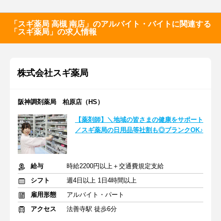
「スギ薬局 高槻 南店」のアルバイト・バイトに関連する
「スギ薬局」の求人情報
株式会社スギ薬局
阪神調剤薬局 柏原店（HS）
【薬剤師】＼地域の皆さまの健康をサポート
／スギ薬局の日用品等社割も◎ブランクOK♪
給与
時給2200円以上＋交通費規定支給
シフト
週4日以上 1日4時間以上
雇用形態
アルバイト・パート
アクセス
法善寺駅 徒歩6分