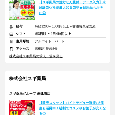
【スギ薬局の処方せん受付・データ入力】未
経験OK♪社割最大30％OFF★日用品もお得
に◎
給与
時給1200～1300円以上＋交通費規定支給
シフト
週3日以上 1日4時間以上
雇用形態
アルバイト・パート
アクセス
高槻駅 徒歩5分
株式会社スギ薬局の求人一覧を見る
株式会社スギ薬局
スギ薬局グループ 高槻南店
【販売スタッフ】バイトデビュー歓迎♪大学
生も活躍中！社割でコスメやお菓子が安くな
る◎