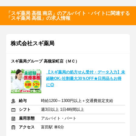
「スギ薬局 高槻 南店」のアルバイト・バイトに関連する
「スギ薬局 高槻」の求人情報
株式会社スギ薬局
スギ薬局グループ 高槻栄町店（ＭＣ）
【スギ薬局の処方せん受付・データ入力】未
経験OK♪社割最大30％OFF★日用品もお得
に◎
給与
時給1200～1300円以上＋交通費規定支給
シフト
週3日以上 1日4時間以上
雇用形態
アルバイト・パート
アクセス
富田駅 車6分