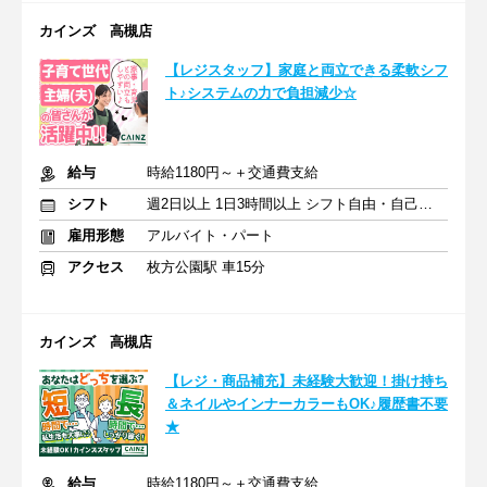
カインズ 高槻店
【レジスタッフ】家庭と両立できる柔軟シフ
ト♪システムの力で負担減少☆
給与
時給1180円～＋交通費支給
シフト
週2日以上 1日3時間以上 シフト自由・自己申告
雇用形態
アルバイト・パート
アクセス
枚方公園駅 車15分
カインズ 高槻店
【レジ・商品補充】未経験大歓迎！掛け持ち
＆ネイルやインナーカラーもOK♪履歴書不要
★
給与
時給1180円～＋交通費支給