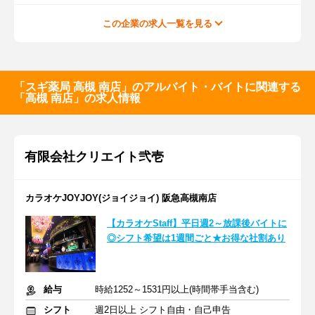
この企業の求人一覧を見る
「スギ薬局 高槻 南店」のアルバイト・バイトに関連する
「高槻 南店」の求人情報
有限会社クリエイト弐壱
カラオケJOYJOY(ジョイジョイ) 阪急高槻南店
【カラオケStaff】平日週2～放課後バイトに
◎シフト希望は1週間ごと★お得な社割あり
給与
時給1252～1531円以上(時間帯手当含む)
シフト
週2日以上 シフト自由・自己申告