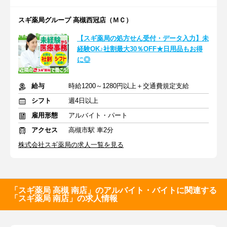
スギ薬局グループ 高槻西冠店（ＭＣ）
【スギ薬局の処方せん受付・データ入力】未
経験OK♪社割最大30％OFF★日用品もお得
に◎
給与
時給1200～1280円以上＋交通費規定支給
シフト
週4日以上
雇用形態
アルバイト・パート
アクセス
高槻市駅 車2分
株式会社スギ薬局の求人一覧を見る
「スギ薬局 高槻 南店」のアルバイト・バイトに関連する
「スギ薬局 南店」の求人情報