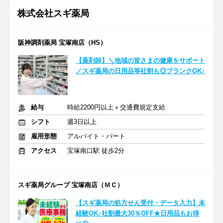
株式会社スギ薬局
阪神調剤薬局 宝塚南店（HS）
【薬剤師】＼地域の皆さまの健康をサポート
／スギ薬局の日用品等社割も◎ブランクOK♪
給与
時給2200円以上＋交通費規定支給
シフト
週3日以上
雇用形態
アルバイト・パート
アクセス
宝塚南口駅 徒歩2分
スギ薬局グループ 宝塚南店（ＭＣ）
【スギ薬局の処方せん受付・データ入力】未
経験OK♪社割最大30％OFF★日用品もお得