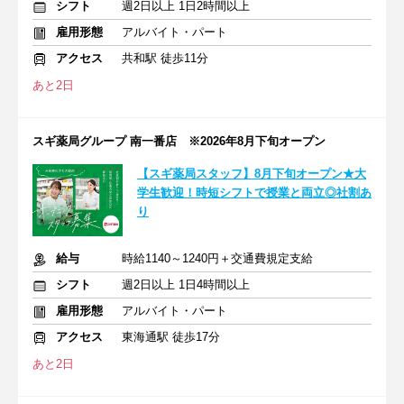
シフト
週2日以上 1日2時間以上
雇用形態
アルバイト・パート
アクセス
共和駅 徒歩11分
あと2日
スギ薬局グループ 南一番店 ※2026年8月下旬オープン
【スギ薬局スタッフ】8月下旬オープン★大
学生歓迎！時短シフトで授業と両立◎社割あ
り
給与
時給1140～1240円＋交通費規定支給
シフト
週2日以上 1日4時間以上
雇用形態
アルバイト・パート
アクセス
東海通駅 徒歩17分
あと2日