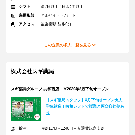
シフト
週2日以上 1日3時間以上
雇用形態
アルバイト・パート
アクセス
後楽園駅 徒歩0分
この企業の求人一覧を見る
株式会社スギ薬局
スギ薬局グループ 共和西店 ※2026年8月下旬オープン
【スギ薬局スタッフ】8月下旬オープン★大
学生歓迎！時短シフトで授業と両立◎社割あ
り
給与
時給1140～1240円＋交通費規定支給