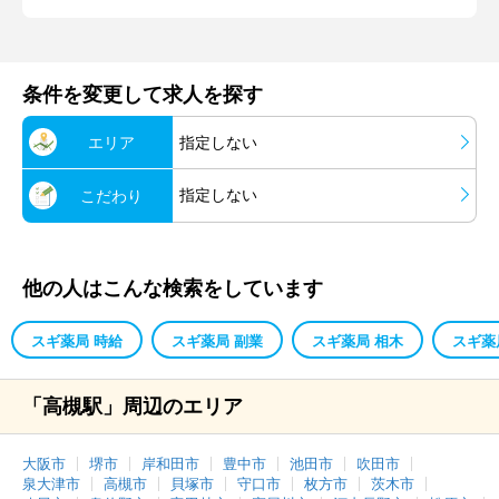
条件を変更して求人を探す
エリア
指定しない
指定しない
こだわり
他の人はこんな検索をしています
スギ薬局 時給
スギ薬局 副業
スギ薬局 相木
スギ薬
「高槻駅」周辺のエリア
大阪市
堺市
岸和田市
豊中市
池田市
吹田市
泉大津市
高槻市
貝塚市
守口市
枚方市
茨木市