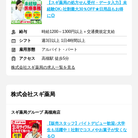
【スギ薬局の処方せん受付・データ入力】未
経験OK♪社割最大30％OFF★日用品もお得
に◎
給与
時給1200～1300円以上＋交通費規定支給
シフト
週3日以上 1日4時間以上
雇用形態
アルバイト・パート
アクセス
高槻駅 徒歩5分
株式会社スギ薬局の求人一覧を見る
株式会社スギ薬局
スギ薬局グループ 高槻南店
【販売スタッフ】バイトデビュー歓迎♪大学
生も活躍中！社割でコスメやお菓子が安くな
る◎