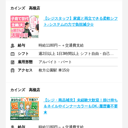
カインズ 高槻店
【レジスタッフ】家庭と両立できる柔軟シフ
ト♪システムの力で負担減少☆
給与
時給1180円～＋交通費支給
シフト
週2日以上 1日3時間以上 シフト自由・自己申告
雇用形態
アルバイト・パート
アクセス
枚方公園駅 車15分
カインズ 高槻店
【レジ・商品補充】未経験大歓迎！掛け持ち
＆ネイルやインナーカラーもOK♪履歴書不要
★
給与
時給1180円～＋交通費支給