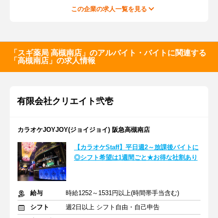
この企業の求人一覧を見る
「スギ薬局 高槻南店」のアルバイト・バイトに関連する
「高槻南店」の求人情報
有限会社クリエイト弐壱
カラオケJOYJOY(ジョイジョイ) 阪急高槻南店
【カラオケStaff】平日週2～放課後バイトに
◎シフト希望は1週間ごと★お得な社割あり
給与
時給1252～1531円以上(時間帯手当含む)
シフト
週2日以上 シフト自由・自己申告