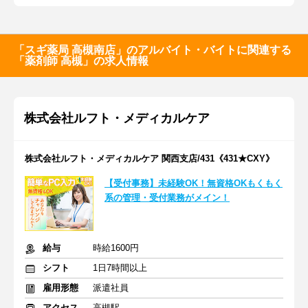
「スギ薬局 高槻南店」のアルバイト・バイトに関連する
「薬剤師 高槻」の求人情報
株式会社ルフト・メディカルケア
株式会社ルフト・メディカルケア 関西支店/431《431★CXY》
【受付事務】未経験OK！無資格OKもくもく
系の管理・受付業務がメイン！
給与
時給1600円
シフト
1日7時間以上
雇用形態
派遣社員
アクセス
高槻駅