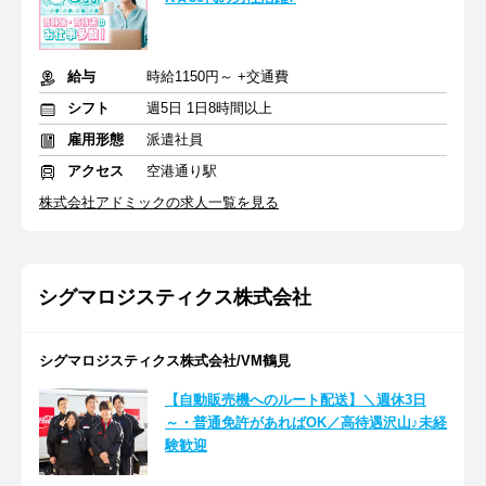
給与
時給1150円～ +交通費
シフト
週5日 1日8時間以上
雇用形態
派遣社員
アクセス
空港通り駅
株式会社アドミックの求人一覧を見る
シグマロジスティクス株式会社
シグマロジスティクス株式会社/VM鶴見
【自動販売機へのルート配送】＼週休3日
～・普通免許があればOK／高待遇沢山♪未経
験歓迎