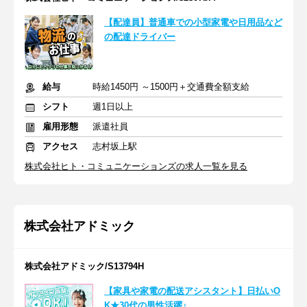
【配達員】普通車での小型家電や日用品など
の配達ドライバー
給与
時給1450円 ～1500円＋交通費全額支給
シフト
週1日以上
雇用形態
派遣社員
アクセス
志村坂上駅
株式会社ヒト・コミュニケーションズの求人一覧を見る
株式会社アドミック
株式会社アドミック/S13794H
【家具や家電の配送アシスタント】日払いO
K★30代の男性活躍♪