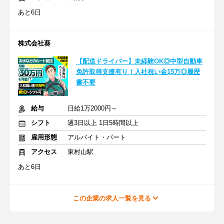
あと6日
株式会社葵
【配送ドライバー】未経験OK◎中型自動車
免許取得支援有り！入社祝い金15万◎履歴
書不要
給与
日給1万2000円～
シフト
週3日以上 1日5時間以上
雇用形態
アルバイト・パート
アクセス
東村山駅
あと6日
この企業の求人一覧を見る