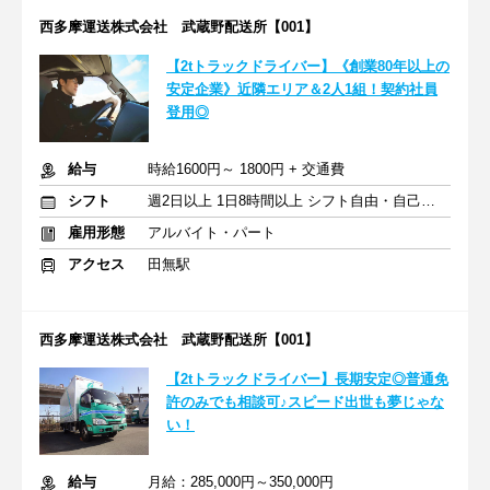
西多摩運送株式会社 武蔵野配送所【001】
【2tトラックドライバー】《創業80年以上の
安定企業》近隣エリア＆2人1組！契約社員
登用◎
給与
時給1600円～ 1800円 + 交通費
シフト
週2日以上 1日8時間以上 シフト自由・自己申告
雇用形態
アルバイト・パート
アクセス
田無駅
西多摩運送株式会社 武蔵野配送所【001】
【2tトラックドライバー】長期安定◎普通免
許のみでも相談可♪スピード出世も夢じゃな
い！
給与
月給：285,000円～350,000円