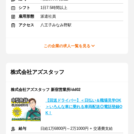
シフト
1日7.5時間以上
雇用形態
派遣社員
アクセス
八王子みなみ野駅
この企業の求人一覧を見る
株式会社アズスタッフ
株式会社アズスタッフ 新宿営業所/dd02
【回送ドライバー】＜日払い＆職場見学OK
＞いろんな車に乗れる車両配送◎電話登録O
K！
給与
日給1万6800円～2万1000円 + 交通費支給