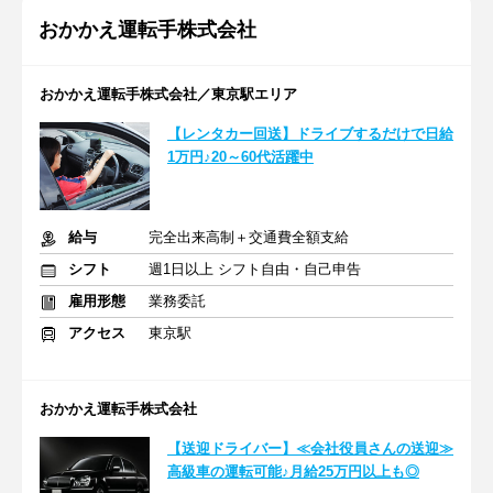
おかかえ運転手株式会社
おかかえ運転手株式会社／東京駅エリア
【レンタカー回送】ドライブするだけで日給
1万円♪20～60代活躍中
給与
完全出来高制＋交通費全額支給
シフト
週1日以上 シフト自由・自己申告
雇用形態
業務委託
アクセス
東京駅
おかかえ運転手株式会社
【送迎ドライバー】≪会社役員さんの送迎≫
高級車の運転可能♪月給25万円以上も◎