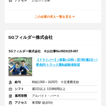
アクセス
ひばりケ丘駅
この企業の求人一覧を見る
SGフィルダー株式会社
SGフィルダー株式会社 ※お仕事No/W24129-007
【ドライバー】<夜勤>22時～翌7時/週2日～/
要免許/トラック運転経験者歓迎
給与
時給1300～1625円 ※交通費支給
シフト
週2日以上 1日8時間以上
雇用形態
アルバイト・パート
アクセス
東雲駅 徒歩5分