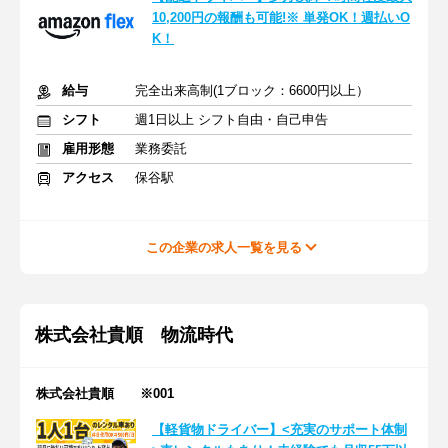
10,200円の報酬も可能!※ 単発OK！週払いO
K！
給与
完全出来高制(1ブロック：6600円以上）
シフト
週1日以上 シフト自由・自己申告
雇用形態
業務委託
アクセス
保谷駅
この企業の求人一覧を見る
株式会社貴順 物流時代
株式会社貴順 ※001
【軽貨物ドライバー】<充実のサポート体制