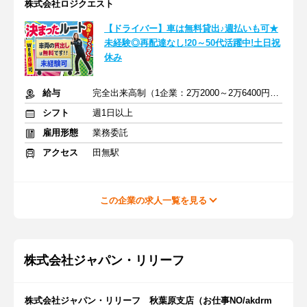
株式会社ロジクエスト
【ドライバー】車は無料貸出♪週払いも可★
未経験◎再配達なし!20～50代活躍中!土日祝
休み
給与
完全出来高制（1企業：2万2000～2万6400円※1日あたり）
シフト
週1日以上
雇用形態
業務委託
アクセス
田無駅
この企業の求人一覧を見る
株式会社ジャパン・リリーフ
株式会社ジャパン・リリーフ 秋葉原支店（お仕事NO/akdrm