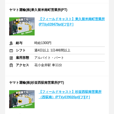
ヤマト運輸(株)東久留米南町営業所(PT)
【フィールドキャスト】東久留米南町営業所
(PT)(y039479pt)[フ][Ｐ]
給与
時給1300円
シフト
週4日以上 1日4時間以上
雇用形態
アルバイト・パート
アクセス
花小金井駅 車11分
ヤマト運輸(株)杉並西荻南営業所(PT)
【フィールドキャスト】杉並西荻南営業所
（西荻南）(PT)(y039020pt)[フ][Ｐ]