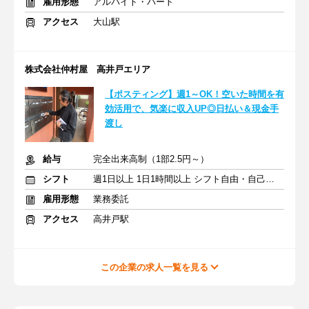
雇用形態
アルバイト・パート
アクセス
大山駅
株式会社仲村屋 高井戸エリア
【ポスティング】週1～OK！空いた時間を有
効活用で、気楽に収入UP◎日払い＆現金手
渡し
給与
完全出来高制（1部2.5円～）
シフト
週1日以上 1日1時間以上 シフト自由・自己申告
雇用形態
業務委託
アクセス
高井戸駅
この企業の求人一覧を見る