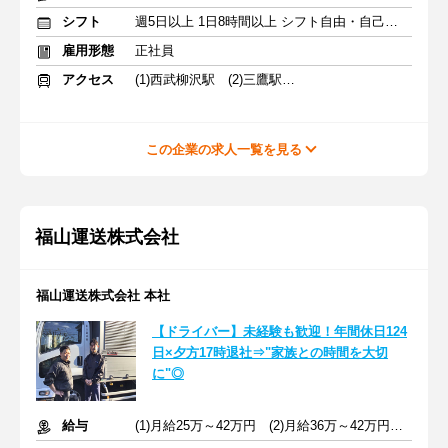
シフト
週5日以上 1日8時間以上 シフト自由・自己申告
雇用形態
正社員
アクセス
(1)西武柳沢駅 (2)三鷹駅 (3)田無駅
この企業の求人一覧を見る
福山運送株式会社
福山運送株式会社 本社
【ドライバー】未経験も歓迎！年間休日124
日×夕方17時退社⇒"家族との時間を大切
に"◎
給与
(1)月給25万～42万円 (2)月給36万～42万円 ※別途交通費支給