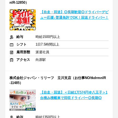
nlR-12850）
【自走・回送】◎長期歓迎◎ドライバーデビ
ュー応援♪普通免許でOK！回送ドライバー！
給与
時給1500円以上
シフト
1日7.5時間以上
雇用形態
派遣社員
アクセス
向原駅
株式会社ジャパン・リリーフ 立川支店（お仕事NO/tkdrmnlR
-11485）
【自走・回送】＜日給1万574円＠八王子＞1
台積み積載車で回収ドライバー◎長期◎
給与
時給1350円以上