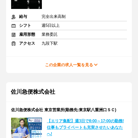
給与
完全出来高制
シフト
週5日以上
雇用形態
業務委託
アクセス
九段下駅
この企業の求人一覧を見る
佐川急便株式会社
佐川急便株式会社 東京営業所(勤務先:東京駅八重洲口ＳＣ)
【エリア集配】週3日で8:00～17:00の勤務!
仕事もプライベートも充実させたいあなた
へ!