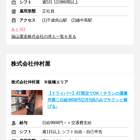
シフト
週5日 1日8時間以上
雇用形態
正社員
アクセス
(1)千歳烏山駅 (2)越中島駅
あと3日
福山運送株式会社の求人一覧を見る
株式会社仲村屋
株式会社仲村屋 ※板橋エリア
【ドライバー】AT限定でOK！チラシの運搬
作業◇日給9808円◎月5回のみでサクッと稼
げる♪
給与
日給9808円～＋交通費支給
シフト
週1日以上 シフト自由・自己申告