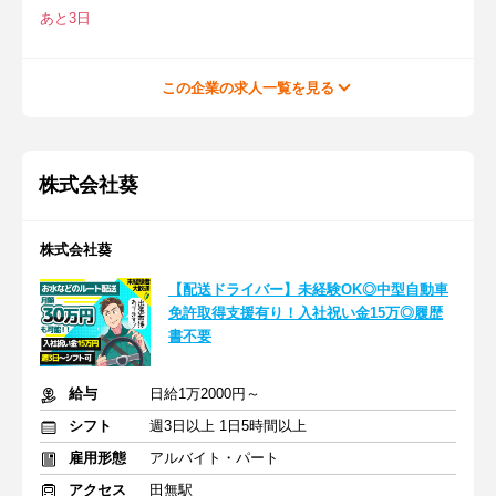
あと3日
この企業の求人一覧を見る
株式会社葵
株式会社葵
【配送ドライバー】未経験OK◎中型自動車
免許取得支援有り！入社祝い金15万◎履歴
書不要
給与
日給1万2000円～
シフト
週3日以上 1日5時間以上
雇用形態
アルバイト・パート
アクセス
田無駅