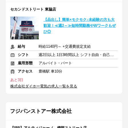
セカンドストリート 東脇店
【品出し】簡単×モクモク♪未経験の方も大
歓迎！≪週2～≫短時間勤務やWワークもぜ
ひ◎
給与
時給1140円～ +交通費規定支給
シフト
週2日以上 1日3時間以上 シフト自由・自己申告
雇用形態
アルバイト・パート
アクセス
豊橋駅 車10分
あと3日
株式会社ダイホー電気の求人一覧を見る
フジパンストアー株式会社
【055】アルティジャーノ 織部ストリート店