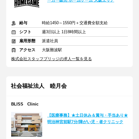
ーカー販売 ホームゲーム 大阪エリア
給与
時給1450～1550円＋交通費全額支給
シフト
週3日以上 1日8時間以上
雇用形態
派遣社員
アクセス
大阪難波駅
株式会社スタッフブリッジの求人一覧を見る
社会福祉法人 睦月会
BLISS Clinic
【医療事務】★土日休み＆賞与・手当あり★
明治神宮前駅7分/障がい児・者クリニック