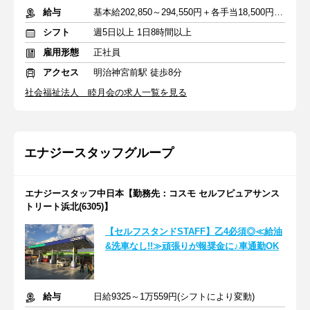
給与
基本給202,850～294,550円＋各手当18,500円～＋交通費
シフト
週5日以上 1日8時間以上
雇用形態
正社員
アクセス
明治神宮前駅 徒歩8分
社会福祉法人 睦月会の求人一覧を見る
エナジースタッフグループ
エナジースタッフ中日本【勤務先：コスモ セルフピュアサンス
トリート浜北(6305)】
【セルフスタンドSTAFF】乙4必須◎≪給油
&洗車なし!!≫頑張りが報奨金に♪車通勤OK
給与
日給9325～1万559円(シフトにより変動)