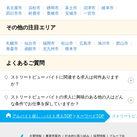
名古屋市
浜松市
静岡市
富士市
沼津市
岐阜市
四日市市
鈴鹿市
豊橋市
安城市
一宮市
その他の注目エリア
札幌市
仙台市
福岡市
松山市
広島市
旭川市
郡山市
青森市
函館市
北九州市
熊本市
よくあるご質問
ストリートビュー バイトに関連する求人は何件あります
か？
ストリートビュー バイトの求人に興味のある他の人はどん
な条件でお仕事を探していますか？
アルバイト探し・バイト求人TOP
キーワードTOP
ストリートビ
企業情報
事業所案内
社会的な取り組み
採用情報
グループ会