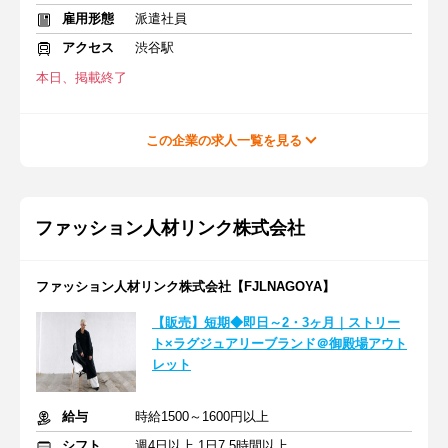
雇用形態
派遣社員
アクセス
渋谷駅
本日、掲載終了
この企業の求人一覧を見る
ファッション人材リンク株式会社
ファッション人材リンク株式会社【FJLNAGOYA】
【販売】短期◆即日～2・3ヶ月｜ストリー
ト×ラグジュアリーブランド＠御殿場アウト
レット
給与
時給1500～1600円以上
シフト
週4日以上 1日7.5時間以上