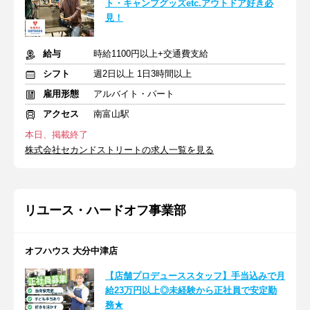
ト・キャンプグッズetc.アウトドア好き必
見！
給与
時給1100円以上+交通費支給
シフト
週2日以上 1日3時間以上
雇用形態
アルバイト・パート
アクセス
南富山駅
本日、掲載終了
株式会社セカンドストリートの求人一覧を見る
リユース・ハードオフ事業部
オフハウス 大分中津店
【店舗プロデューススタッフ】手当込みで月
給23万円以上◎未経験から正社員で安定勤
務★