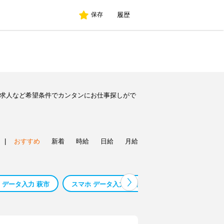
履歴
保存
ト求人など希望条件でカンタンにお仕事探しがで
|
おすすめ
新着
時給
日給
月給
 データ入力 萩市
スマホ データ入力 呉市
スマホ データ入力 