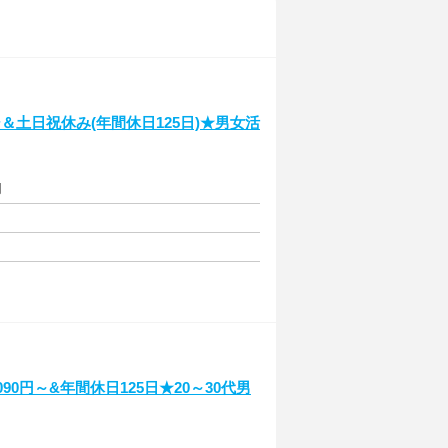
土日祝休み(年間休日125日)★男女活
円
0円～&年間休日125日★20～30代男