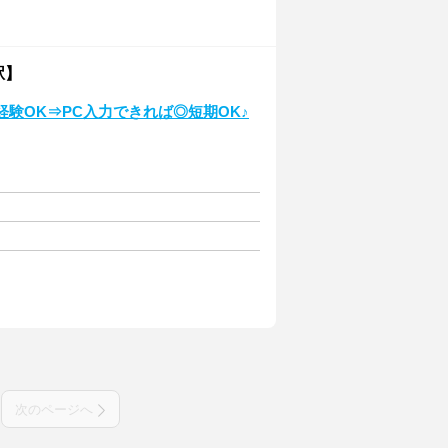
駅】
験OK⇒PC入力できれば◎短期OK♪
次のページへ