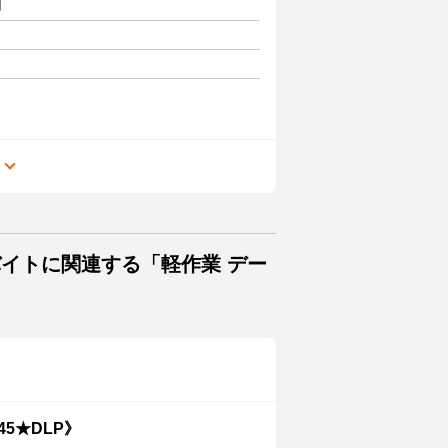
円
る
バイトに関連する「軽作業 デー
5★DLP》