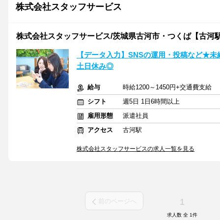
株式会社スタッフサービス
株式会社スタッフサービス/茨城県古河市・つくば【古河
【データ入力】SNSの運用・投稿など★未経
土日休み◎
給与
時給1200～1450円+交通費支給
シフト
週5日 1日6時間以上
雇用形態
派遣社員
アクセス
古河駅
株式会社スタッフサービスの求人一覧を見る
1
前のページへ
求人数 全
1
件