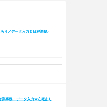
4あり／データ入力＆日程調整♪
営業事務・データ入力★在宅あり