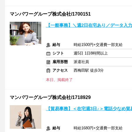
マンパワーグループ株式会社/1700151
【一般事務】＼週2日在宅あり／データ入力
給与
時給1500円+交通費一部支給
シフト
週5日 1日8時間以上
雇用形態
派遣社員
アクセス
西梅田駅 徒歩3分
本日、掲載終了
マンパワーグループ株式会社/1718929
【貿易事務】＜在宅週3日♪＞電話少なめ貿
給与
時給1680円+交通費一部支給