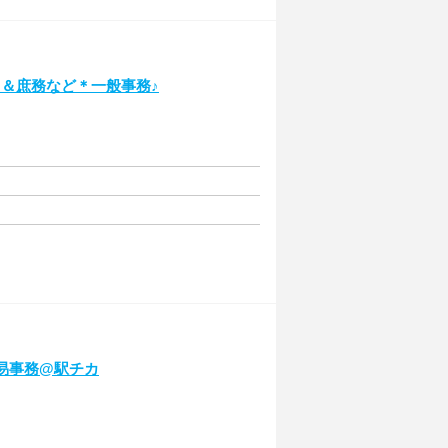
＆庶務など＊一般事務♪
易事務@駅チカ