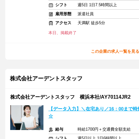
シフト
週5日 1日7.5時間以上
雇用形態
派遣社員
アクセス
天満駅 徒歩5分
本日、掲載終了
この企業の求人一覧を見
株式会社アーデントスタッフ
株式会社アーデントスタッフ 横浜本社/AY70114JR2
【データ入力】＼在宅あり／16：00まで
☆
給与
時給1700円＋交通費全額支給
シフト
週5日以上 1日6時間以上