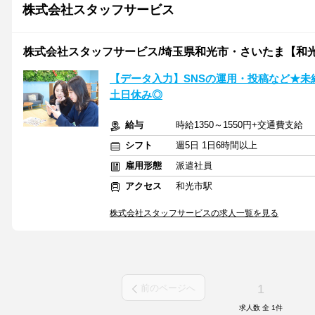
株式会社スタッフサービス
株式会社スタッフサービス/埼玉県和光市・さいたま【和
【データ入力】SNSの運用・投稿など★未経
土日休み◎
給与
時給1350～1550円+交通費支給
シフト
週5日 1日6時間以上
雇用形態
派遣社員
アクセス
和光市駅
株式会社スタッフサービスの求人一覧を見る
1
前のページへ
求人数 全
1
件