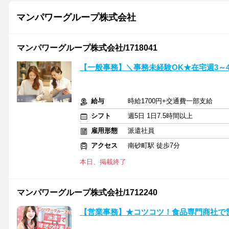
マンパワーグループ株式会社
マンパワーグループ株式会社/1718041
【一般事務】＼事務未経験OK★在宅週3～
給与
時給1700円+交通費一部支給
シフト
週5日 1日7.5時間以上
雇用形態
派遣社員
アクセス
南砂町駅 徒歩7分
本日、掲載終了
マンパワーグループ株式会社/1712240
【営業事務】★コツコツ！食品専門商社で