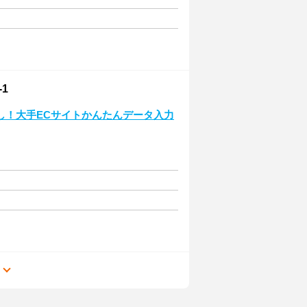
1
なし！大手ECサイトかんたんデータ入力
る