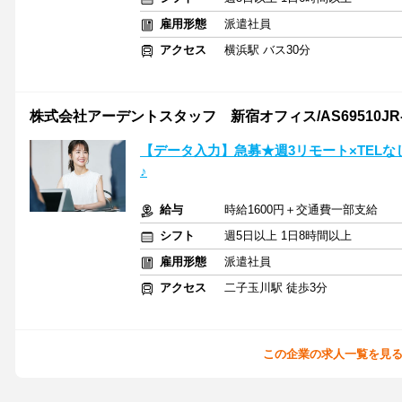
雇用形態
派遣社員
アクセス
横浜駅 バス30分
株式会社アーデントスタッフ 新宿オフィス/AS69510JR-
【データ入力】急募★週3リモート×TEL
♪
給与
時給1600円＋交通費一部支給
シフト
週5日以上 1日8時間以上
雇用形態
派遣社員
アクセス
二子玉川駅 徒歩3分
この企業の求人一覧を見