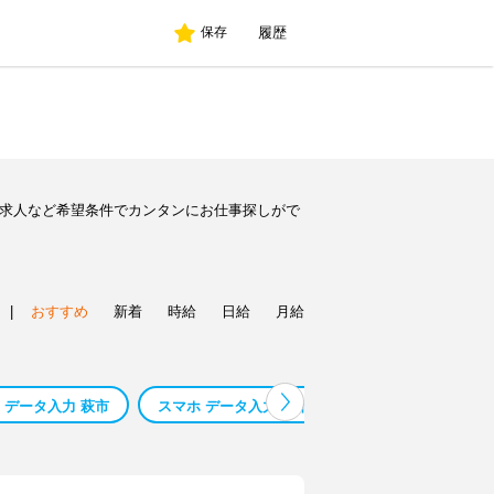
履歴
保存
ト求人など希望条件でカンタンにお仕事探しがで
|
おすすめ
新着
時給
日給
月給
 データ入力 萩市
スマホ データ入力 呉市
スマホ データ入力 