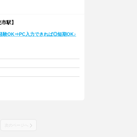
光市駅】
験OK⇒PC入力できれば◎短期OK♪
次のページへ