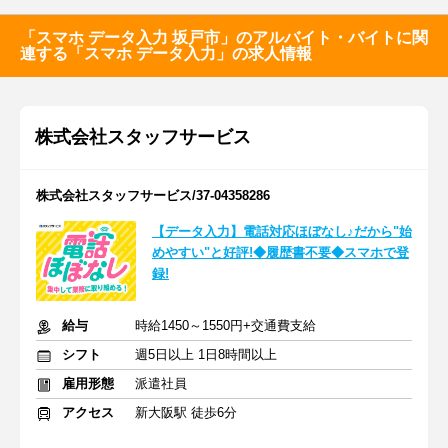
「スマホ データ入力 坂戸市」のアルバイト・バイトに関
連する「スマホ データ入力」の求人情報
株式会社スタッフサービス
株式会社スタッフサービス/37-04358286
【データ入力】電話対応ほぼなし♪だから"始
めやすい"と好評!◆履歴書不要◆スマホで登
録!
給与
時給1450～1550円+交通費支給
シフト
週5日以上 1日8時間以上
雇用形態
派遣社員
アクセス
新大阪駅 徒歩6分