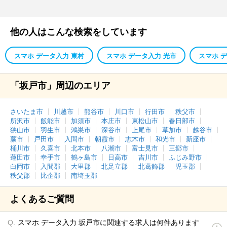
他の人はこんな検索をしています
スマホ データ入力 東村
スマホ データ入力 光市
スマホ 
「坂戸市」周辺のエリア
さいたま市
川越市
熊谷市
川口市
行田市
秩父市
所沢市
飯能市
加須市
本庄市
東松山市
春日部市
狭山市
羽生市
鴻巣市
深谷市
上尾市
草加市
越谷市
蕨市
戸田市
入間市
朝霞市
志木市
和光市
新座市
桶川市
久喜市
北本市
八潮市
富士見市
三郷市
蓮田市
幸手市
鶴ヶ島市
日高市
吉川市
ふじみ野市
白岡市
入間郡
大里郡
北足立郡
北葛飾郡
児玉郡
秩父郡
比企郡
南埼玉郡
よくあるご質問
スマホ データ入力 坂戸市に関連する求人は何件あります