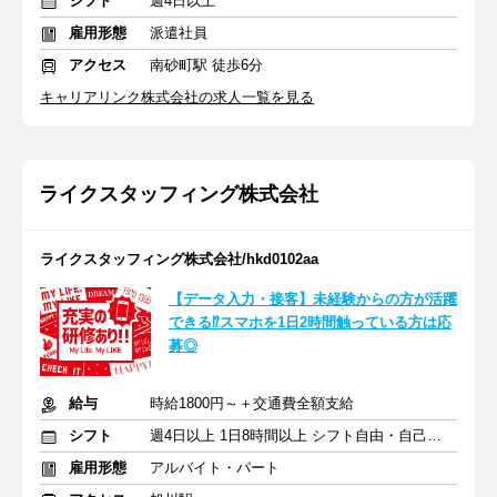
シフト
週4日以上
雇用形態
派遣社員
アクセス
南砂町駅 徒歩6分
キャリアリンク株式会社の求人一覧を見る
ライクスタッフィング株式会社
ライクスタッフィング株式会社/hkd0102aa
【データ入力・接客】未経験からの方が活躍
できる⁉スマホを1日2時間触っている方は応
募◎
給与
時給1800円～＋交通費全額支給
シフト
週4日以上 1日8時間以上 シフト自由・自己申告
雇用形態
アルバイト・パート