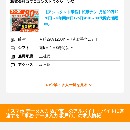
株式会社コプロコンストラクション/Z
【アシスタント事務】転勤ナシ♪月給29万12
30円～&年間休日125日★20～30代男女活躍
中♪
給与
月給29万1230円～+皆勤手当1万円
シフト
週5日 1日8時間以上
雇用形態
正社員
アクセス
坂戸駅
この企業の求人一覧を見る
「スマホ データ入力 坂戸市」のアルバイト・バイトに関
連する「事務 データ入力 坂戸市」の求人情報