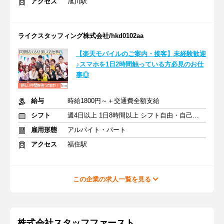
アクセス
旭川駅
ライクスタッフィング株式会社/hkd0102aa
【楽天モバイルのご案内・接客】未経験歓迎
♪スマホを1日2時間触っている方必見のお仕
事◎
給与
時給1800円～＋交通費全額支給
シフト
週4日以上 1日8時間以上 シフト自由・自己申告
雇用形態
アルバイト・パート
アクセス
福住駅
この企業の求人一覧を見る
株式会社スタッフファースト