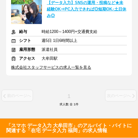
【データ入力】SNSの運用・投稿など★未
経験OK⇒PC入力できれば◎短期OK♪土日休
み◎
給与
時給1200～1400円+交通費支給
シフト
週5日 1日6時間以上
雇用形態
派遣社員
アクセス
大牟田駅
株式会社スタッフサービスの求人一覧を見る
1
前のページへ
次のページへ
求人数 全
1
件
「スマホ データ入力 大牟田市」のアルバイト・バイトに
関連する「在宅 データ入力 福岡」の求人情報