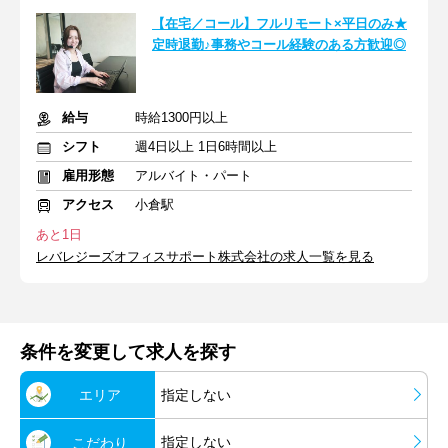
【在宅／コール】フルリモート×平日のみ★
定時退勤♪事務やコール経験のある方歓迎◎
給与
時給1300円以上
シフト
週4日以上 1日6時間以上
雇用形態
アルバイト・パート
アクセス
小倉駅
あと1日
レバレジーズオフィスサポート株式会社の求人一覧を見る
条件を変更して求人を探す
エリア
指定しない
指定しない
こだわり