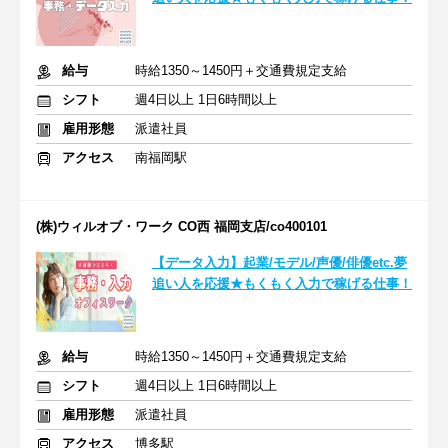
給与
時給1350～1450円＋交通費規定支給
シフト
週4日以上 1日6時間以上
雇用形態
派遣社員
アクセス
南福岡駅
(株)ウィルオブ・ワーク CO西 福岡支店/co400101
【データ入力】起業/モデル/声優/俳優etc.夢
追い人を応援★もくもく入力で稼げる仕事！
給与
時給1350～1450円＋交通費規定支給
シフト
週4日以上 1日6時間以上
雇用形態
派遣社員
アクセス
博多駅