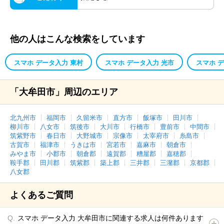
他の人はこんな検索をしています
スマホ データ入力 東村
スマホ データ入力 光市
スマホ 
「大牟田市」周辺のエリア
北九州市
福岡市
久留米市
直方市
飯塚市
田川市
柳川市
八女市
筑後市
大川市
行橋市
豊前市
中間市
筑紫野市
春日市
大野城市
宗像市
太宰府市
糸島市
古賀市
福津市
うきは市
宮若市
嘉麻市
朝倉市
みやま市
小郡市
朝倉郡
遠賀郡
糟屋郡
嘉穂郡
鞍手郡
田川郡
筑紫郡
築上郡
三井郡
三潴郡
京都郡
八女郡
よくあるご質問
スマホ データ入力 大牟田市に関連する求人は何件あります