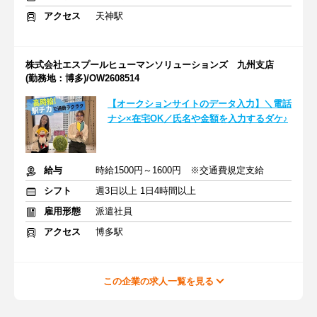
アクセス
天神駅
株式会社エスプールヒューマンソリューションズ 九州支店
(勤務地：博多)/OW2608514
【オークションサイトのデータ入力】＼電話
ナシ×在宅OK／氏名や金額を入力するダケ♪
給与
時給1500円～1600円 ※交通費規定支給
シフト
週3日以上 1日4時間以上
雇用形態
派遣社員
アクセス
博多駅
この企業の求人一覧を見る