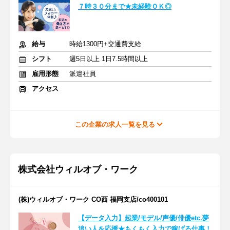
７時３０分まで★未経験ＯＫ◎
給与
時給1300円+交通費支給
シフト
週5日以上 1日7.5時間以上
雇用形態
派遣社員
アクセス
この企業の求人一覧を見る
株式会社ウィルオブ・ワーク
(株)ウィルオブ・ワーク CO西 福岡支店/co400101
【データ入力】起業/モデル/声優/俳優etc.夢
追い人を応援★もくもく入力で稼げる仕事！