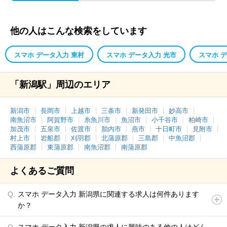
他の人はこんな検索をしています
スマホ データ入力 東村
スマホ データ入力 光市
スマホ 
「新潟駅」周辺のエリア
新潟市
長岡市
上越市
三条市
新発田市
妙高市
南魚沼市
阿賀野市
糸魚川市
魚沼市
小千谷市
柏崎市
加茂市
五泉市
佐渡市
胎内市
燕市
十日町市
見附市
村上市
岩船郡
刈羽郡
北蒲原郡
三島郡
中魚沼郡
西蒲原郡
東蒲原郡
南魚沼郡
南蒲原郡
よくあるご質問
スマホ データ入力 新潟県に関連する求人は何件あります
か？