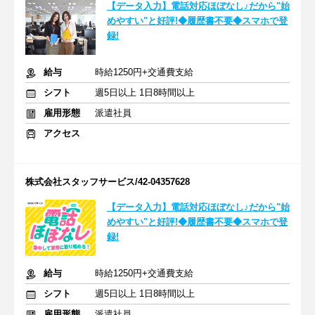
【データ入力】電話対応ほぼなし♪だから"始
めやすい"と好評!◆履歴書不要◆スマホで登
録!
給与
時給1250円+交通費支給
シフト
週5日以上 1日8時間以上
雇用形態
派遣社員
アクセス
株式会社スタッフサービス/42-04357628
【データ入力】電話対応ほぼなし♪だから"始
めやすい"と好評!◆履歴書不要◆スマホで登
録!
給与
時給1250円+交通費支給
シフト
週5日以上 1日8時間以上
雇用形態
派遣社員