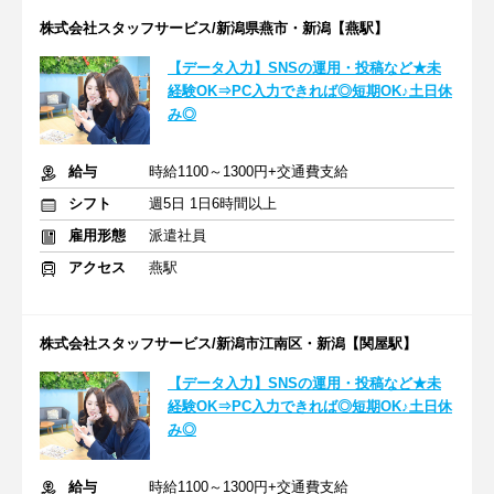
株式会社スタッフサービス/新潟県燕市・新潟【燕駅】
【データ入力】SNSの運用・投稿など★未
経験OK⇒PC入力できれば◎短期OK♪土日休
み◎
給与
時給1100～1300円+交通費支給
シフト
週5日 1日6時間以上
雇用形態
派遣社員
アクセス
燕駅
株式会社スタッフサービス/新潟市江南区・新潟【関屋駅】
【データ入力】SNSの運用・投稿など★未
経験OK⇒PC入力できれば◎短期OK♪土日休
み◎
給与
時給1100～1300円+交通費支給