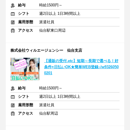
給与
時給1500円～
シフト
週2日以上 1日3時間以上
雇用形態
派遣社員
アクセス
仙台駅東口周辺
株式会社ウィルエージェンシー 仙台支店
【通販の受付.etc】短期～長期で選べる！好
条件×日払いOK★簡単WEB登録♪/w9326050
0201
給与
時給1500円～
シフト
週2日以上 1日3時間以上
雇用形態
派遣社員
アクセス
仙台駅周辺