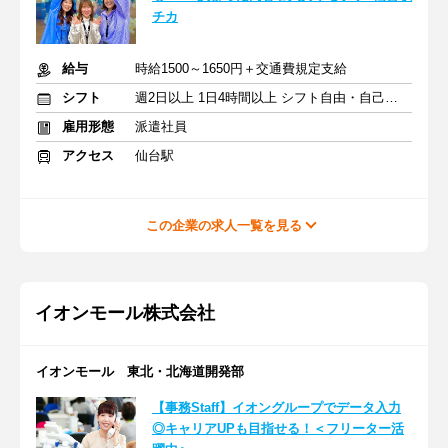
チカ
給与
時給1500～1650円＋交通費規定支給
シフト
週2日以上 1日4時間以上 シフト自由・自己申告
雇用形態
派遣社員
アクセス
仙台駅
この企業の求人一覧を見る
イオンモール株式会社
イオンモール 東北・北海道開発部
【事務Staff】イオングループでデータ入力
◎キャリアUPも目指せる！＜フリーター活