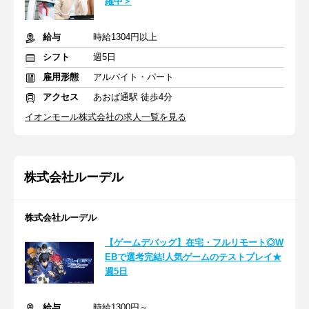
躍中＞
給与
時給1304円以上
シフト
週5日
雇用形態
アルバイト・パート
アクセス
あおば通駅 徒歩4分
イオンモール株式会社の求人一覧を見る
株式会社ルーデル
株式会社ルーデル
【ゲームデバッグ】在宅・フルリモート◎W
EBで選考完結!人気ゲームのテストプレイ★
週5日
給与
時給1300円～