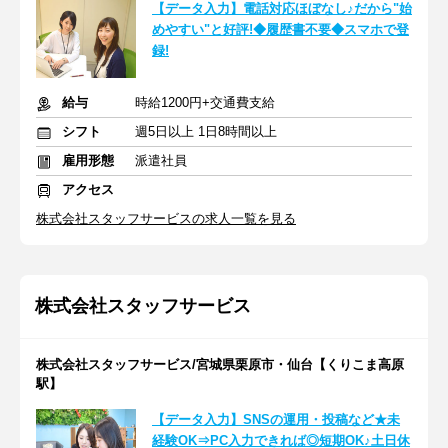
【データ入力】電話対応ほぼなし♪だから"始
めやすい"と好評!◆履歴書不要◆スマホで登
録!
給与
時給1200円+交通費支給
シフト
週5日以上 1日8時間以上
雇用形態
派遣社員
アクセス
株式会社スタッフサービスの求人一覧を見る
株式会社スタッフサービス
株式会社スタッフサービス/宮城県栗原市・仙台【くりこま高原
駅】
【データ入力】SNSの運用・投稿など★未
経験OK⇒PC入力できれば◎短期OK♪土日休