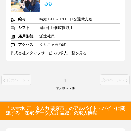
み◎
給与
時給1200～1300円+交通費支給
シフト
週5日 1日6時間以上
雇用形態
派遣社員
アクセス
くりこま高原駅
株式会社スタッフサービスの求人一覧を見る
1
前のページへ
次のページへ
求人数 全
2
件
「スマホ データ入力 栗原市」のアルバイト・バイトに関
連する「在宅 データ入力 宮城」の求人情報