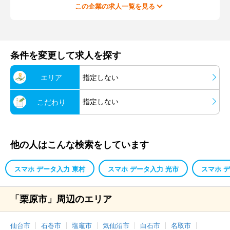
この企業の求人一覧を見る
条件を変更して求人を探す
エリア
指定しない
指定しない
こだわり
他の人はこんな検索をしています
スマホ データ入力 東村
スマホ データ入力 光市
スマホ 
「栗原市」周辺のエリア
仙台市
石巻市
塩竈市
気仙沼市
白石市
名取市