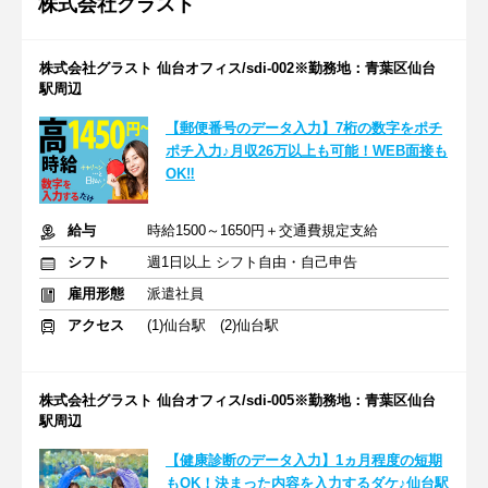
株式会社グラスト
株式会社グラスト 仙台オフィス/sdi-002※勤務地：青葉区仙台
駅周辺
【郵便番号のデータ入力】7桁の数字をポチ
ポチ入力♪月収26万以上も可能！WEB面接も
OK‼
給与
時給1500～1650円＋交通費規定支給
シフト
週1日以上 シフト自由・自己申告
雇用形態
派遣社員
アクセス
(1)仙台駅 (2)仙台駅
株式会社グラスト 仙台オフィス/sdi-005※勤務地：青葉区仙台
駅周辺
【健康診断のデータ入力】1ヵ月程度の短期
もOK！決まった内容を入力するダケ♪仙台駅