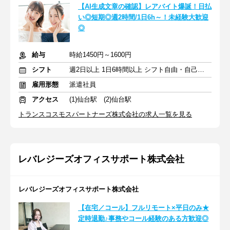
【AI生成文章の確認】レアバイト爆誕！日払
い◎短期◎週2時間/1日6h～！未経験大歓迎
◎
給与
時給1450円～1600円
シフト
週2日以上 1日6時間以上 シフト自由・自己申告
雇用形態
派遣社員
アクセス
(1)仙台駅 (2)仙台駅
トランスコスモスパートナーズ株式会社の求人一覧を見る
レバレジーズオフィスサポート株式会社
レバレジーズオフィスサポート株式会社
【在宅／コール】フルリモート×平日のみ★
定時退勤♪事務やコール経験のある方歓迎◎