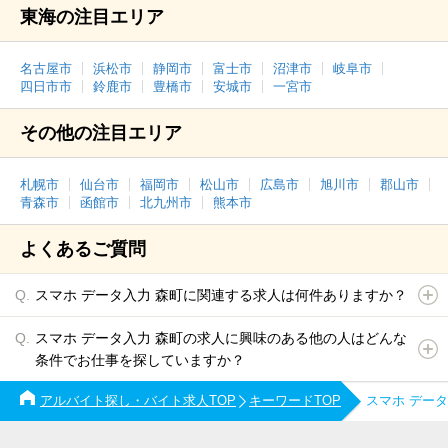
東海の注目エリア
名古屋市
浜松市
静岡市
富士市
沼津市
岐阜市
四日市市
鈴鹿市
豊橋市
安城市
一宮市
その他の注目エリア
札幌市
仙台市
福岡市
松山市
広島市
旭川市
郡山市
青森市
函館市
北九州市
熊本市
よくあるご質問
スマホ データ入力 森町に関連する求人は何件ありますか？
スマホ データ入力 森町の求人に興味のある他の人はどんな
条件でお仕事を探していますか？
アルバイト探し・バイト求人TOP
キーワードTOP
スマホ デー