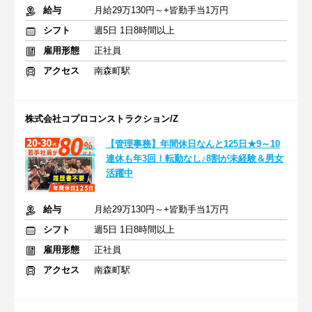
給与
月給29万130円～+皆勤手当1万円
シフト
週5日 1日8時間以上
雇用形態
正社員
アクセス
南森町駅
株式会社コプロコンストラクション/Z
【管理事務】年間休日なんと125日★9～10
連休も年3回！転勤なし♪8割が未経験＆男女
活躍中
給与
月給29万130円～+皆勤手当1万円
シフト
週5日 1日8時間以上
雇用形態
正社員
アクセス
南森町駅