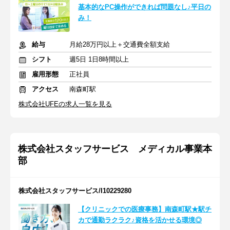
基本的なPC操作ができれば問題なし♪平日の
み！
給与
月給28万円以上＋交通費全額支給
シフト
週5日 1日8時間以上
雇用形態
正社員
アクセス
南森町駅
株式会社UFEの求人一覧を見る
株式会社スタッフサービス メディカル事業本
部
株式会社スタッフサービス/I10229280
【クリニックでの医療事務】南森町駅★駅チ
カで通勤ラクラク♪資格を活かせる環境◎