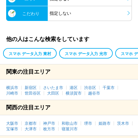
指定しない
こだわり
他の人はこんな検索をしています
スマホ データ入力 東村
スマホ データ入力 光市
スマホ 
関東の注目エリア
横浜市
新宿区
さいたま市
港区
渋谷区
千葉市
川崎市
世田谷区
大田区
横須賀市
越谷市
関西の注目エリア
大阪市
京都市
神戸市
和歌山市
堺市
姫路市
茨木市
宝塚市
大津市
枚方市
寝屋川市