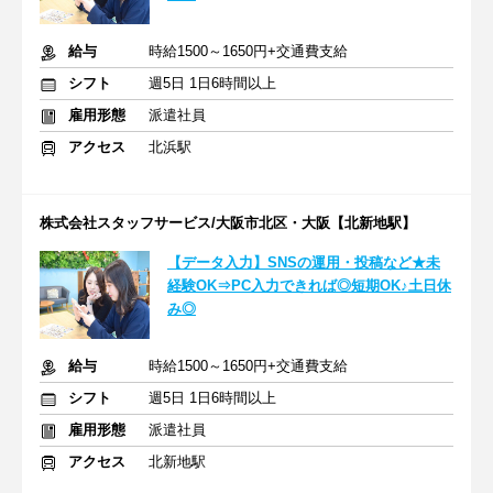
給与
時給1500～1650円+交通費支給
シフト
週5日 1日6時間以上
雇用形態
派遣社員
アクセス
北浜駅
株式会社スタッフサービス/大阪市北区・大阪【北新地駅】
【データ入力】SNSの運用・投稿など★未
経験OK⇒PC入力できれば◎短期OK♪土日休
み◎
給与
時給1500～1650円+交通費支給
シフト
週5日 1日6時間以上
雇用形態
派遣社員
アクセス
北新地駅