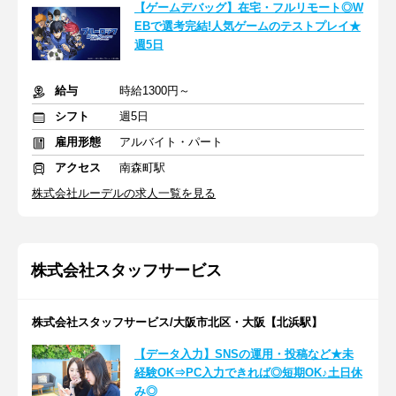
【ゲームデバッグ】在宅・フルリモート◎W
EBで選考完結!人気ゲームのテストプレイ★
週5日
給与
時給1300円～
シフト
週5日
雇用形態
アルバイト・パート
アクセス
南森町駅
株式会社ルーデルの求人一覧を見る
株式会社スタッフサービス
株式会社スタッフサービス/大阪市北区・大阪【北浜駅】
【データ入力】SNSの運用・投稿など★未
経験OK⇒PC入力できれば◎短期OK♪土日休
み◎