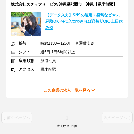
株式会社スタッフサービス/沖縄県那覇市・沖縄【県庁前駅】
【データ入力】SNSの運用・投稿など★未
経験OK⇒PC入力できれば◎短期OK♪土日休
み◎
給与
時給1150～1250円+交通費支給
シフト
週5日 1日6時間以上
雇用形態
派遣社員
アクセス
県庁前駅
この企業の求人一覧を見る
1
前のページへ
次のページへ
求人数 全
33
件