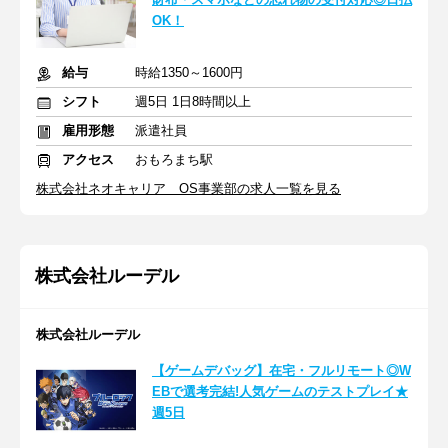
OK！
給与
時給1350～1600円
シフト
週5日 1日8時間以上
雇用形態
派遣社員
アクセス
おもろまち駅
株式会社ネオキャリア OS事業部の求人一覧を見る
株式会社ルーデル
株式会社ルーデル
【ゲームデバッグ】在宅・フルリモート◎W
EBで選考完結!人気ゲームのテストプレイ★
週5日