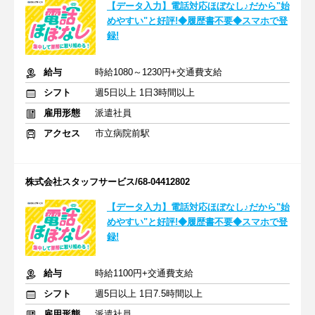
【データ入力】電話対応ほぼなし♪だから"始
めやすい"と好評!◆履歴書不要◆スマホで登
録!
給与
時給1080～1230円+交通費支給
シフト
週5日以上 1日3時間以上
雇用形態
派遣社員
アクセス
市立病院前駅
株式会社スタッフサービス/68-04412802
【データ入力】電話対応ほぼなし♪だから"始
めやすい"と好評!◆履歴書不要◆スマホで登
録!
給与
時給1100円+交通費支給
シフト
週5日以上 1日7.5時間以上
雇用形態
派遣社員