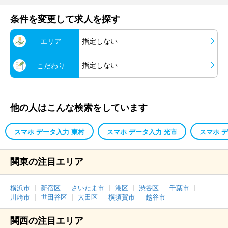
条件を変更して求人を探す
エリア
指定しない
指定しない
こだわり
他の人はこんな検索をしています
スマホ データ入力 東村
スマホ データ入力 光市
スマホ 
関東の注目エリア
横浜市
新宿区
さいたま市
港区
渋谷区
千葉市
川崎市
世田谷区
大田区
横須賀市
越谷市
関西の注目エリア