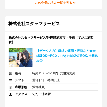
この企業の求人一覧を見る
株式会社スタッフサービス
株式会社スタッフサービス/沖縄県浦添市・沖縄【てだこ浦西
駅】
【データ入力】SNSの運用・投稿など★未
経験OK⇒PC入力できれば◎短期OK♪土日休
み◎
給与
時給1150～1250円+交通費支給
シフト
週5日 1日6時間以上
雇用形態
派遣社員
アクセス
てだこ浦西駅