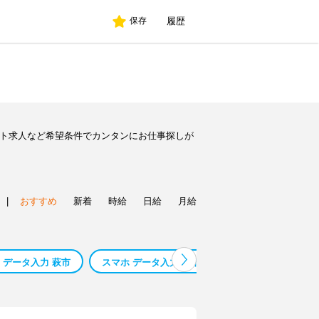
履歴
保存
イト求人など希望条件でカンタンにお仕事探しが
|
おすすめ
新着
時給
日給
月給
 データ入力 萩市
スマホ データ入力 呉市
スマホ データ入力 