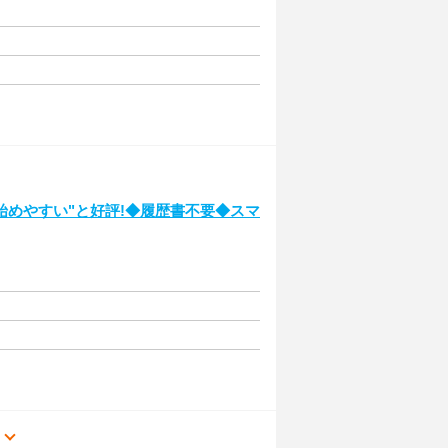
始めやすい"と好評!◆履歴書不要◆スマ
る