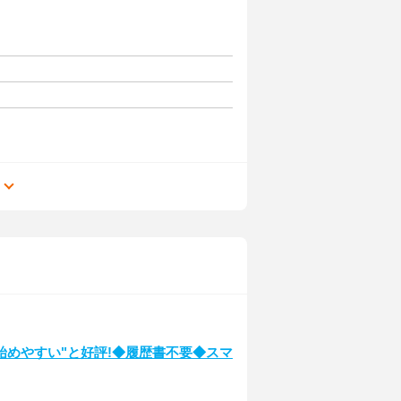
る
始めやすい"と好評!◆履歴書不要◆スマ