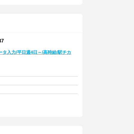
7
タ入力/平日週4日～/高時給/駅チカ