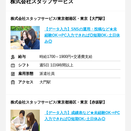
株式会社スタッフサービス
株式会社スタッフサービス/東京都港区・東京【大門駅】
【データ入力】SNSの運用・投稿など★未
経験OK⇒PC入力できれば◎短期OK♪土日休
み◎
給与
時給1700～1900円+交通費支給
シフト
週5日 1日6時間以上
雇用形態
派遣社員
アクセス
大門駅
株式会社スタッフサービス/東京都港区・東京【赤坂駅】
【データ入力】成績表など★未経験OK⇒PC
入力できれば◎短期OK♪土日休み◎