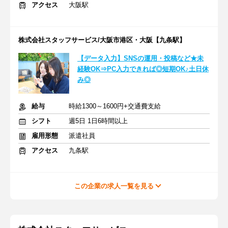
アクセス
大阪駅
株式会社スタッフサービス/大阪市港区・大阪【九条駅】
【データ入力】SNSの運用・投稿など★未
経験OK⇒PC入力できれば◎短期OK♪土日休
み◎
給与
時給1300～1600円+交通費支給
シフト
週5日 1日6時間以上
雇用形態
派遣社員
アクセス
九条駅
この企業の求人一覧を見る