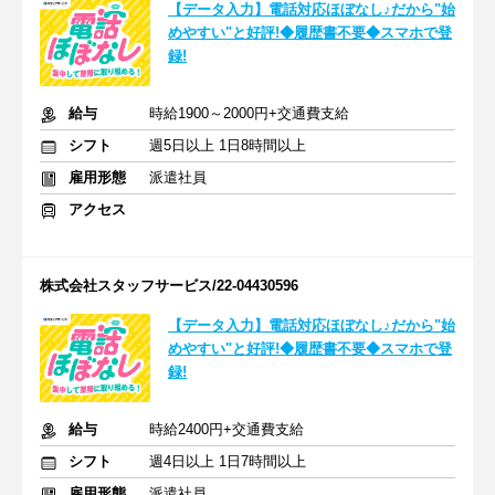
【データ入力】電話対応ほぼなし♪だから"始
めやすい"と好評!◆履歴書不要◆スマホで登
録!
給与
時給1900～2000円+交通費支給
シフト
週5日以上 1日8時間以上
雇用形態
派遣社員
アクセス
株式会社スタッフサービス/22-04430596
【データ入力】電話対応ほぼなし♪だから"始
めやすい"と好評!◆履歴書不要◆スマホで登
録!
給与
時給2400円+交通費支給
シフト
週4日以上 1日7時間以上
雇用形態
派遣社員