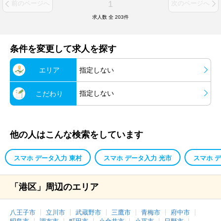
1
前のページへ
次のページへ
求人数 全
203
件
条件を変更して求人を探す
エリア
指定しない
指定しない
こだわり
他の人はこんな検索をしています
スマホ データ入力 東村
スマホ データ入力 光市
スマホ 
「港区」周辺のエリア
八王子市
立川市
武蔵野市
三鷹市
青梅市
府中市