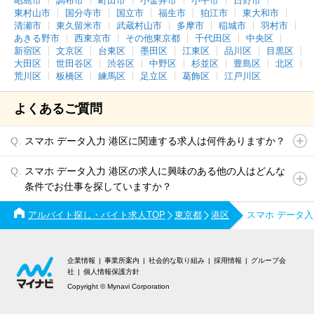
昭島市
調布市
町田市
小金井市
小平市
日野市
東村山市
国分寺市
国立市
福生市
狛江市
東大和市
清瀬市
東久留米市
武蔵村山市
多摩市
稲城市
羽村市
あきる野市
西東京市
その他東京都
千代田区
中央区
新宿区
文京区
台東区
墨田区
江東区
品川区
目黒区
大田区
世田谷区
渋谷区
中野区
杉並区
豊島区
北区
荒川区
板橋区
練馬区
足立区
葛飾区
江戸川区
よくあるご質問
スマホ データ入力 港区に関連する求人は何件ありますか？
スマホ データ入力 港区の求人に興味のある他の人はどんな
条件でお仕事を探していますか？
アルバイト探し・バイト求人TOP
東京都
港区
スマホ データ
企業情報
事業所案内
社会的な取り組み
採用情報
グループ会
社
個人情報保護方針
Copyright © Mynavi Corporation