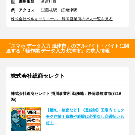
雇用形態
派遣社員
アクセス
(1)藤枝駅 (2)焼津駅
株式会社ベルキャリエール 静岡営業所の求人一覧を見る
「スマホ データ入力 焼津市」のアルバイト・バイトに関
連する「軽作業 データ入力 焼津市」の求人情報
株式会社総商セレクト
株式会社総商セレクト 掛川事業所 勤務地：静岡県焼津市(7219
9a)
【梱包・検査など】《登録制》工場内でモク
モク作業！資格や経験は必要なし◎週払いも
可！