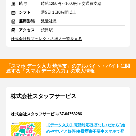
給与
時給1250円～1600円＋交通費支給
シフト
週5日 1日8時間以上
雇用形態
派遣社員
アクセス
焼津駅
株式会社総商セレクトの求人一覧を見る
「スマホ データ入力 焼津市」のアルバイト・バイトに関
連する「スマホ データ入力」の求人情報
株式会社スタッフサービス
株式会社スタッフサービス/37-04358286
【データ入力】電話対応ほぼなし♪だから"始
めやすい"と好評!◆履歴書不要◆スマホで登