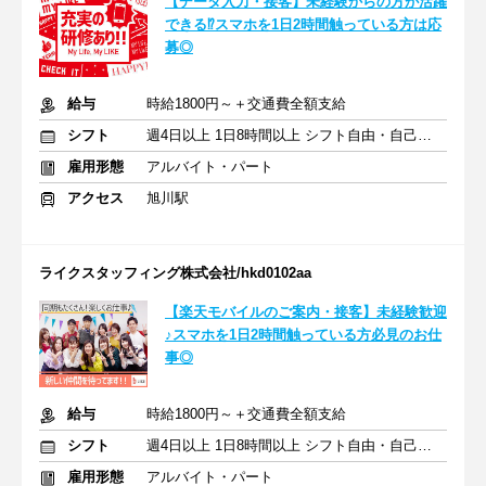
【データ入力・接客】未経験からの方が活躍
できる⁉スマホを1日2時間触っている方は応
募◎
給与
時給1800円～＋交通費全額支給
シフト
週4日以上 1日8時間以上 シフト自由・自己申告
雇用形態
アルバイト・パート
アクセス
旭川駅
ライクスタッフィング株式会社/hkd0102aa
【楽天モバイルのご案内・接客】未経験歓迎
♪スマホを1日2時間触っている方必見のお仕
事◎
給与
時給1800円～＋交通費全額支給
シフト
週4日以上 1日8時間以上 シフト自由・自己申告
雇用形態
アルバイト・パート