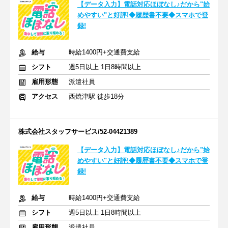
【データ入力】電話対応ほぼなし♪だから"始
めやすい"と好評!◆履歴書不要◆スマホで登
録!
給与
時給1400円+交通費支給
シフト
週5日以上 1日8時間以上
雇用形態
派遣社員
アクセス
西焼津駅 徒歩18分
株式会社スタッフサービス/52-04421389
【データ入力】電話対応ほぼなし♪だから"始
めやすい"と好評!◆履歴書不要◆スマホで登
録!
給与
時給1400円+交通費支給
シフト
週5日以上 1日8時間以上
雇用形態
派遣社員