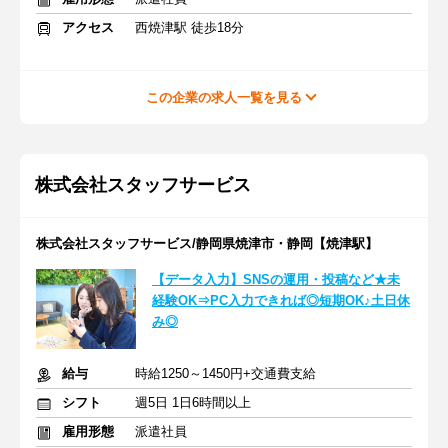
アクセス
西焼津駅 徒歩18分
この企業の求人一覧を見る
株式会社スタッフサービス
株式会社スタッフサービス/静岡県焼津市・静岡【焼津駅】
【データ入力】SNSの運用・投稿など★未
経験OK⇒PC入力できれば◎短期OK♪土日休
み◎
給与
時給1250～1450円+交通費支給
シフト
週5日 1日6時間以上
雇用形態
派遣社員