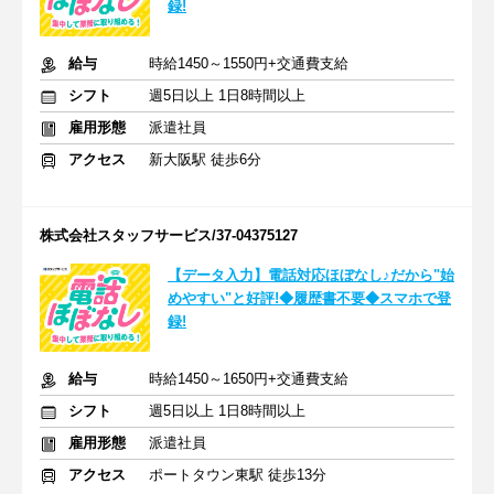
録!
給与
時給1450～1550円+交通費支給
シフト
週5日以上 1日8時間以上
雇用形態
派遣社員
アクセス
新大阪駅 徒歩6分
株式会社スタッフサービス/37-04375127
【データ入力】電話対応ほぼなし♪だから"始
めやすい"と好評!◆履歴書不要◆スマホで登
録!
給与
時給1450～1650円+交通費支給
シフト
週5日以上 1日8時間以上
雇用形態
派遣社員
アクセス
ポートタウン東駅 徒歩13分