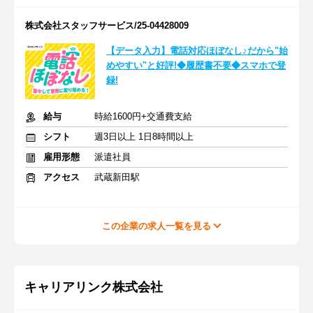
株式会社スタッフサービス/25-04428009
【データ入力】電話対応ほぼなし♪だから"始
めやすい"と好評!◆履歴書不要◆スマホで登
録!
給与
時給1600円+交通費支給
シフト
週3日以上 1日8時間以上
雇用形態
派遣社員
アクセス
武蔵新田駅
この企業の求人一覧を見る
キャリアリンク株式会社