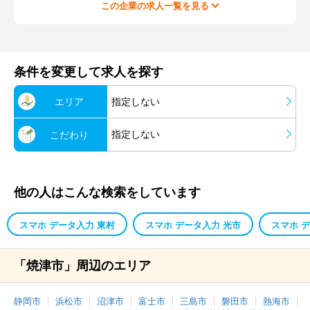
この企業の求人一覧を見る
条件を変更して求人を探す
エリア
指定しない
指定しない
こだわり
他の人はこんな検索をしています
スマホ データ入力 東村
スマホ データ入力 光市
スマホ 
「焼津市」周辺のエリア
静岡市
浜松市
沼津市
富士市
三島市
磐田市
熱海市