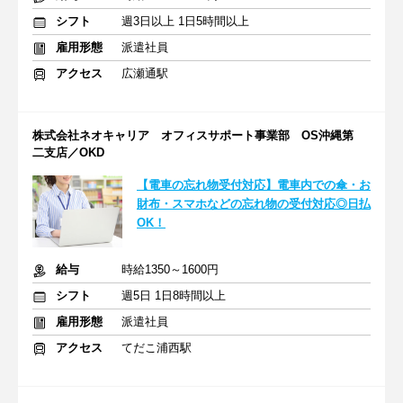
シフト
週3日以上 1日5時間以上
雇用形態
派遣社員
アクセス
広瀬通駅
株式会社ネオキャリア オフィスサポート事業部 OS沖縄第
二支店／OKD
【電車の忘れ物受付対応】電車内での傘・お
財布・スマホなどの忘れ物の受付対応◎日払
OK！
給与
時給1350～1600円
シフト
週5日 1日8時間以上
雇用形態
派遣社員
アクセス
てだこ浦西駅