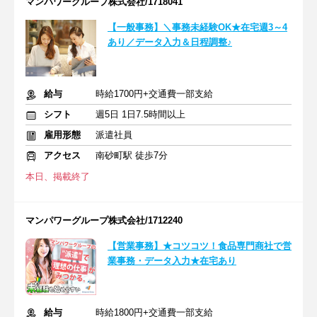
マンパワーグループ株式会社/1718041
【一般事務】＼事務未経験OK★在宅週3～4
あり／データ入力＆日程調整♪
給与
時給1700円+交通費一部支給
シフト
週5日 1日7.5時間以上
雇用形態
派遣社員
アクセス
南砂町駅 徒歩7分
本日、掲載終了
マンパワーグループ株式会社/1712240
【営業事務】★コツコツ！食品専門商社で営
業事務・データ入力★在宅あり
給与
時給1800円+交通費一部支給