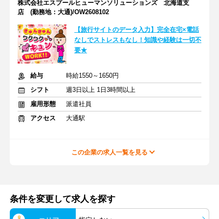
株式会社エスプールヒューマンソリューションズ 北海道支
店 (勤務地：大通)/OW2608102
【旅行サイトのデータ入力】完全在宅×電話
なしでストレスもなし！知識や経験は一切不
要★
給与
時給1550～1650円
シフト
週3日以上 1日3時間以上
雇用形態
派遣社員
アクセス
大通駅
この企業の求人一覧を見る
条件を変更して求人を探す