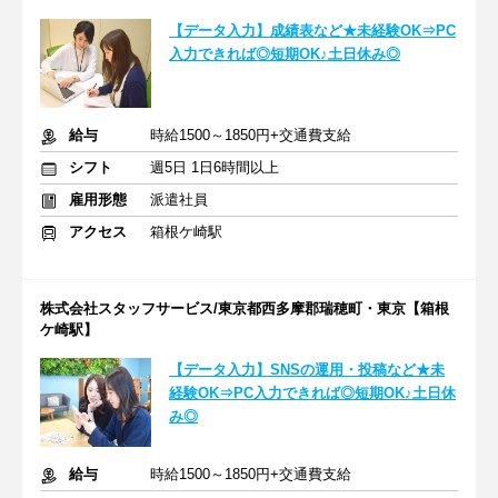
【データ入力】成績表など★未経験OK⇒PC
入力できれば◎短期OK♪土日休み◎
給与
時給1500～1850円+交通費支給
シフト
週5日 1日6時間以上
雇用形態
派遣社員
アクセス
箱根ケ崎駅
株式会社スタッフサービス/東京都西多摩郡瑞穂町・東京【箱根
ケ崎駅】
【データ入力】SNSの運用・投稿など★未
経験OK⇒PC入力できれば◎短期OK♪土日休
み◎
給与
時給1500～1850円+交通費支給