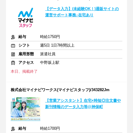
【データ入力】(未経験OK！)通販サイトの
運営サポート事務♪在宅あり
給与
時給1750円
シフト
週5日 1日7時間以上
雇用形態
派遣社員
アクセス
中野坂上駅
本日、掲載終了
株式会社マイナビワークス(マイナビスタッフ)/343282Jm
【営業アシスタント】在宅×時短◎注文書や
新刊情報のデータ入力等@神保町
給与
時給1700円