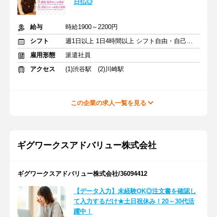
日払◎
給与
時給1900～2200円
シフト
週1日以上 1日4時間以上 シフト自由・自己申告
雇用形態
派遣社員
アクセス
(1)渋谷駅 (2)川崎駅
この企業の求人一覧を見る
ギグワークスアドバリュー株式会社
ギグワークスアドバリュー株式会社/36094412
【データ入力】未経験OK◎注文書を確認し
て入力するだけ★土日祝休み！20～30代活
躍中！