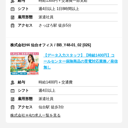
給与
時給1300円＋交通費一部支給
シフト
週4日以上 1日8時間以上
雇用形態
派遣社員
アクセス
さっぽろ駅 徒歩5分
株式会社H4 仙台オフィス / BB_Y48-01_02 [026]
【データ入力スタッフ】【時給1400円】コ
ールセンター保険商品の受電対応業務／発信
無し
給与
時給1400円＋交通費
シフト
週4日以上
雇用形態
派遣社員
アクセス
仙台駅 徒歩3分
株式会社Ｈ4の求人一覧を見る