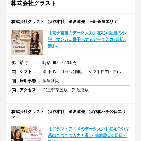
株式会社グラスト
株式会社グラスト 渋谷本社 ※派遣先：三軒茶屋エリア
【電子書籍のデータ入力】在宅≫話題の小
説・マンガ→電子化するデータ入力♪日払×
週1～
給与
時給1900～2200円
シフト
週1日以上 1日4時間以上 シフト自由・自己申告
雇用形態
派遣社員
アクセス
(1)三軒茶屋駅 (2)池袋駅
株式会社グラスト 渋谷本社 ※派遣先：渋谷駅ハチ公口エリ
ア
【ドラマ・アニメのデータ入力】在宅OK♪字
幕のこつこつ入力＊週1～未経験OK!即日～