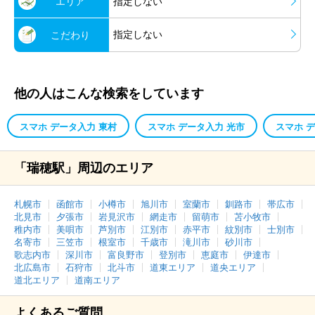
エリア
指定しない
指定しない
こだわり
他の人はこんな検索をしています
スマホ データ入力 東村
スマホ データ入力 光市
スマホ 
「瑞穂駅」周辺のエリア
札幌市
函館市
小樽市
旭川市
室蘭市
釧路市
帯広市
北見市
夕張市
岩見沢市
網走市
留萌市
苫小牧市
稚内市
美唄市
芦別市
江別市
赤平市
紋別市
士別市
名寄市
三笠市
根室市
千歳市
滝川市
砂川市
歌志内市
深川市
富良野市
登別市
恵庭市
伊達市
北広島市
石狩市
北斗市
道東エリア
道央エリア
道北エリア
道南エリア
よくあるご質問