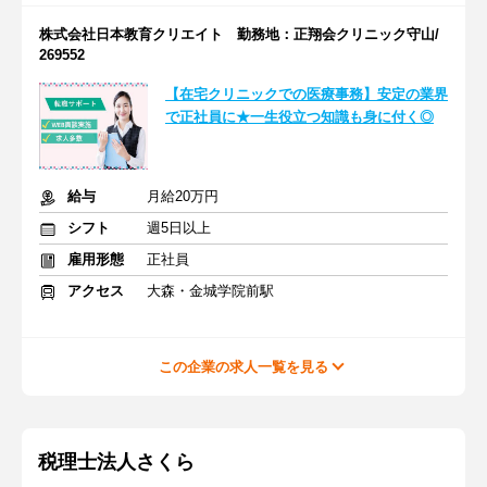
株式会社日本教育クリエイト 勤務地：正翔会クリニック守山/
269552
【在宅クリニックでの医療事務】安定の業界
で正社員に★一生役立つ知識も身に付く◎
給与
月給20万円
シフト
週5日以上
雇用形態
正社員
アクセス
大森・金城学院前駅
この企業の求人一覧を見る
税理士法人さくら