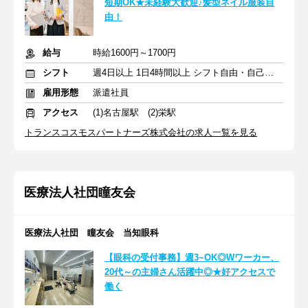
短期OK★未経験大歓迎♪髪型ネイル服装自
由！
給与
時給1600円～1700円
シフト
週4日以上 1日4時間以上 シフト自由・自己申告
雇用形態
派遣社員
アクセス
(1)名古屋駅 (2)栄駅
トランスコスモスパートナーズ株式会社の求人一覧を見る
医療法人社団瞳友会
医療法人社団 瞳友会 当知眼科
【眼科の受付事務】週3~OK◎Wワーカー、
20代～の主婦さん活躍中◎★好アクセスで
働く