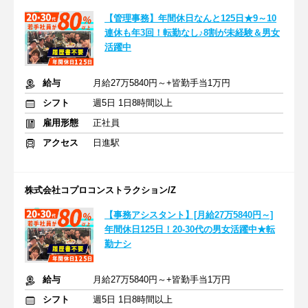
【管理事務】年間休日なんと125日★9～10
連休も年3回！転勤なし♪8割が未経験＆男女
活躍中
給与
月給27万5840円～+皆勤手当1万円
シフト
週5日 1日8時間以上
雇用形態
正社員
アクセス
日進駅
株式会社コプロコンストラクション/Z
【事務アシスタント】[月給27万5840円～]
年間休日125日！20-30代の男女活躍中★転
勤ナシ
給与
月給27万5840円～+皆勤手当1万円
シフト
週5日 1日8時間以上