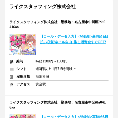
ライクスタッフィング株式会社
ライクスタッフィング株式会社 勤務地：名古屋市中川区/tki0
416aa
【コール・データ入力】<登録制>高時給&日
払い◎髪/ネイル自由♪推し活資金すぐGET!
給与
時給1300円～1500円
シフト
週3日以上 1日7.5時間以上
雇用形態
派遣社員
アクセス
黄金駅
ライクスタッフィング株式会社 勤務地：名古屋市中区/tki041
6aa
【コール・データ入力】<登録制>高時給&日