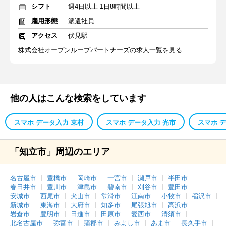
シフト
週4日以上 1日8時間以上
雇用形態
派遣社員
アクセス
伏見駅
株式会社オープンループパートナーズの求人一覧を見る
他の人はこんな検索をしています
スマホ データ入力 東村
スマホ データ入力 光市
スマホ 
「知立市」周辺のエリア
名古屋市
豊橋市
岡崎市
一宮市
瀬戸市
半田市
春日井市
豊川市
津島市
碧南市
刈谷市
豊田市
安城市
西尾市
犬山市
常滑市
江南市
小牧市
稲沢市
新城市
東海市
大府市
知多市
尾張旭市
高浜市
岩倉市
豊明市
日進市
田原市
愛西市
清須市
北名古屋市
弥富市
蒲郡市
みよし市
あま市
長久手市