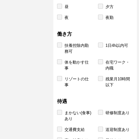
昼
夕方
夜
夜勤
働き方
扶養控除内勤
1日4h以内可
務可
体を動かす仕
在宅ワーク・
事
内職
リゾートの仕
残業月10時間
事
以下
待遇
まかない(食事)
研修制度あり
あり
交通費支給
送迎制度あり