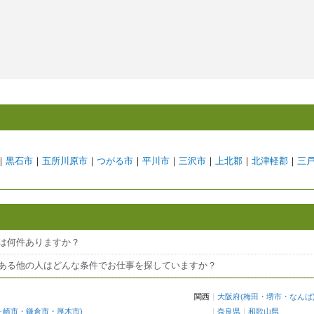
｜
黒石市
｜
五所川原市
｜
つがる市
｜
平川市
｜
三沢市
｜
上北郡
｜
北津軽郡
｜
三
人は何件ありますか？
のある他の人はどんな条件でお仕事を探していますか？
関西
大阪府
(
梅田
・
堺市
・
なんば
ヶ崎市
・
鎌倉市
・
厚木市
)
奈良県
和歌山県