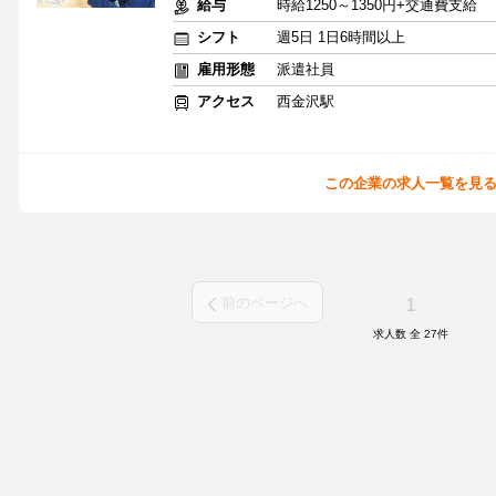
給与
時給1250～1350円+交通費支給
シフト
週5日 1日6時間以上
雇用形態
派遣社員
アクセス
西金沢駅
この企業の求人一覧を見
1
前のページへ
求人数 全
27
件