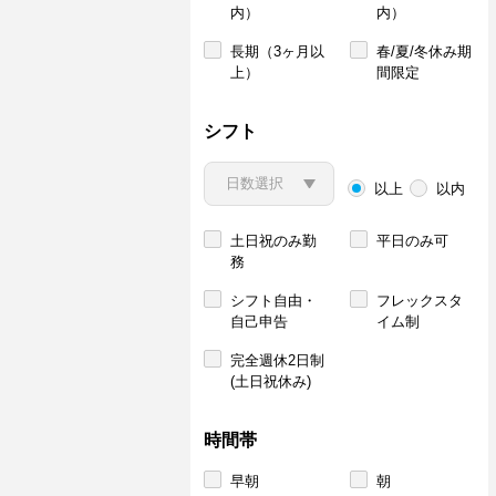
内）
内）
長期（3ヶ月以
春/夏/冬休み期
上）
間限定
シフト
以上
以内
土日祝のみ勤
平日のみ可
務
シフト自由・
フレックスタ
自己申告
イム制
完全週休2日制
(土日祝休み)
時間帯
早朝
朝