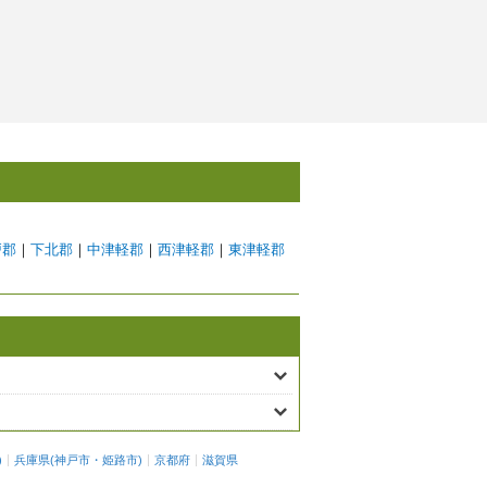
戸郡
｜
下北郡
｜
中津軽郡
｜
西津軽郡
｜
東津軽郡
)
兵庫県
(
神戸市
・
姫路市
)
京都府
滋賀県