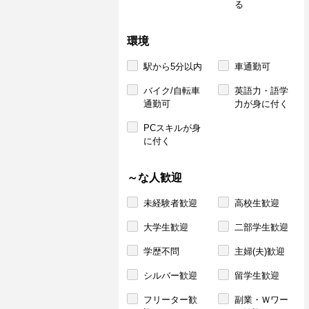
る
環境
駅から5分以内
車通勤可
バイク/自転車
英語力・語学
通勤可
力が身に付く
PCスキルが身
に付く
～な人歓迎
未経験者歓迎
高校生歓迎
大学生歓迎
二部学生歓迎
学歴不問
主婦(夫)歓迎
シルバー歓迎
留学生歓迎
フリーター歓
副業・Ｗワー