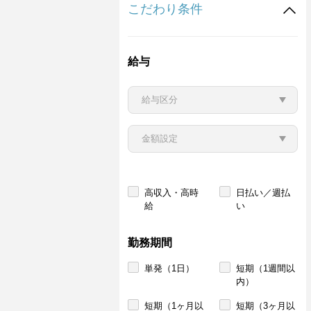
こだわり条件
給与
高収入・高時
日払い／週払
給
い
勤務期間
単発（1日）
短期（1週間以
内）
短期（1ヶ月以
短期（3ヶ月以