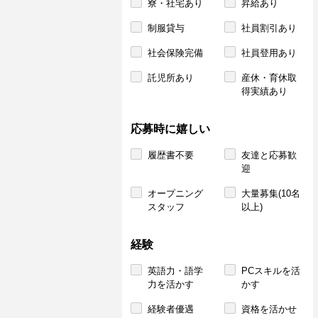
寮・社宅あり
昇給あり
制服貸与
社員割引あり
社会保険完備
社員登用あり
託児所あり
産休・育休取
得実績あり
応募時に嬉しい
履歴書不要
友達と応募歓
迎
オープニング
大量募集(10名
スタッフ
以上)
経験
英語力・語学
PCスキルを活
力を活かす
かす
経験者優遇
資格を活かせ