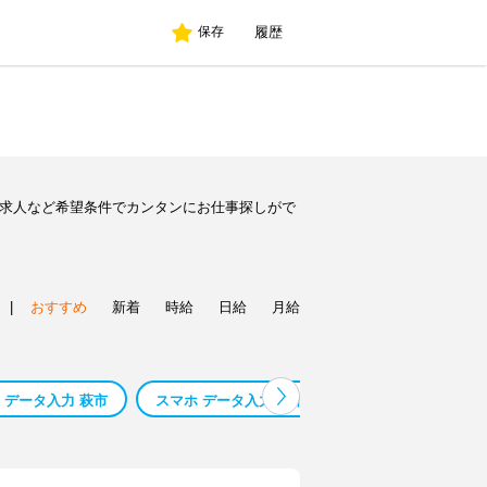
履歴
保存
ト求人など希望条件でカンタンにお仕事探しがで
|
おすすめ
新着
時給
日給
月給
 データ入力 萩市
スマホ データ入力 呉市
スマホ データ入力 