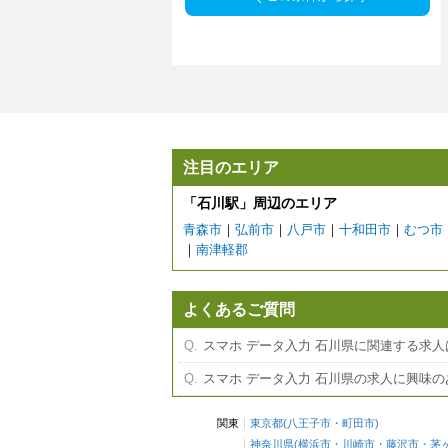
注目のエリア
「石川駅」周辺のエリア
青森市
｜
弘前市
｜
八戸市
｜
十和田市
｜
むつ市
｜
南津軽郡
よくあるご質問
スマホ データ入力 石川県に関連する求
スマホ データ入力 石川県の求人に興味
関東
東京都
(
八王子市
・
町田市
)
神奈川県
(
横浜市
・
川崎市
・
藤沢市
・
茅