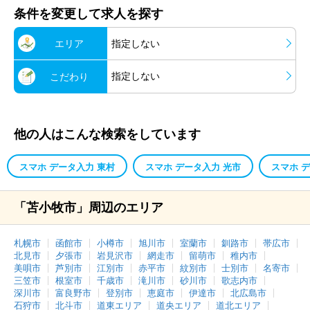
条件を変更して求人を探す
エリア
指定しない
指定しない
こだわり
他の人はこんな検索をしています
スマホ データ入力 東村
スマホ データ入力 光市
スマホ 
「苫小牧市」周辺のエリア
札幌市
函館市
小樽市
旭川市
室蘭市
釧路市
帯広市
北見市
夕張市
岩見沢市
網走市
留萌市
稚内市
美唄市
芦別市
江別市
赤平市
紋別市
士別市
名寄市
三笠市
根室市
千歳市
滝川市
砂川市
歌志内市
深川市
富良野市
登別市
恵庭市
伊達市
北広島市
石狩市
北斗市
道東エリア
道央エリア
道北エリア