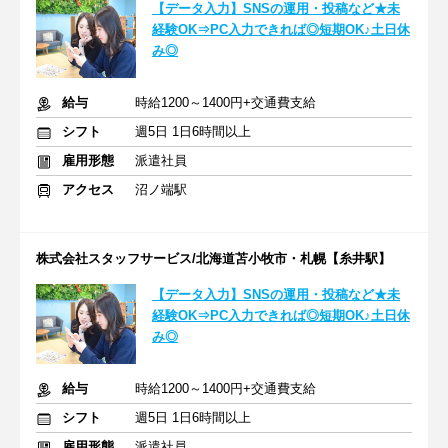
【データ入力】SNSの運用・投稿など★未
経験OK⇒PC入力できれば◎短期OK♪土日休
み◎
給与
時給1200～1400円+交通費支給
シフト
週5日 1日6時間以上
雇用形態
派遣社員
アクセス
沼ノ端駅
株式会社スタッフサービス/北海道苫小牧市・札幌【糸井駅】
【データ入力】SNSの運用・投稿など★未
経験OK⇒PC入力できれば◎短期OK♪土日休
み◎
給与
時給1200～1400円+交通費支給
シフト
週5日 1日6時間以上
雇用形態
派遣社員