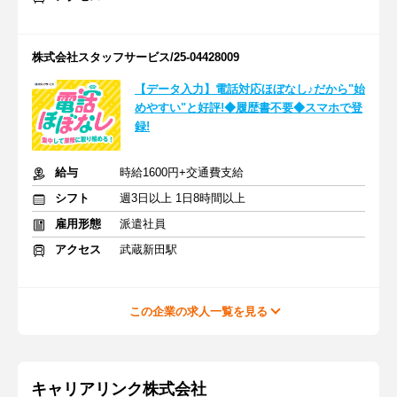
株式会社スタッフサービス/25-04428009
【データ入力】電話対応ほぼなし♪だから"始
めやすい"と好評!◆履歴書不要◆スマホで登
録!
給与
時給1600円+交通費支給
シフト
週3日以上 1日8時間以上
雇用形態
派遣社員
アクセス
武蔵新田駅
この企業の求人一覧を見る
キャリアリンク株式会社