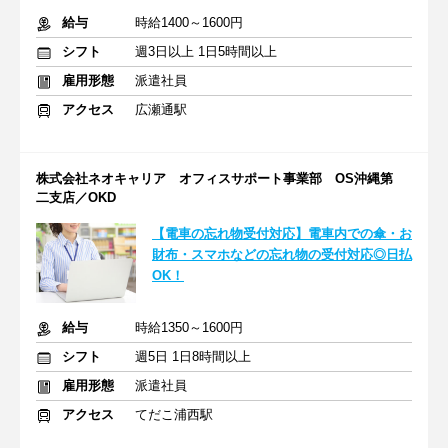
給与
時給1400～1600円
シフト
週3日以上 1日5時間以上
雇用形態
派遣社員
アクセス
広瀬通駅
株式会社ネオキャリア オフィスサポート事業部 OS沖縄第
二支店／OKD
【電車の忘れ物受付対応】電車内での傘・お
財布・スマホなどの忘れ物の受付対応◎日払
OK！
給与
時給1350～1600円
シフト
週5日 1日8時間以上
雇用形態
派遣社員
アクセス
てだこ浦西駅