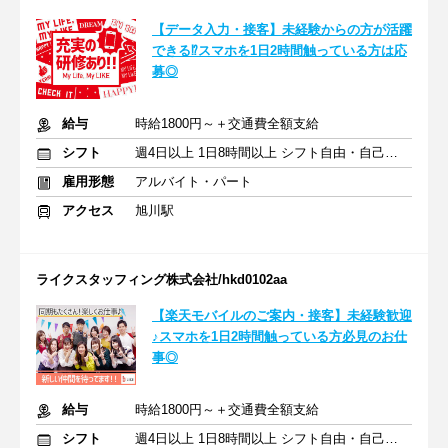
【データ入力・接客】未経験からの方が活躍
できる⁉スマホを1日2時間触っている方は応
募◎
給与
時給1800円～＋交通費全額支給
シフト
週4日以上 1日8時間以上 シフト自由・自己申告
雇用形態
アルバイト・パート
アクセス
旭川駅
ライクスタッフィング株式会社/hkd0102aa
【楽天モバイルのご案内・接客】未経験歓迎
♪スマホを1日2時間触っている方必見のお仕
事◎
給与
時給1800円～＋交通費全額支給
シフト
週4日以上 1日8時間以上 シフト自由・自己申告