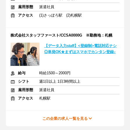
雇用形態
派遣社員
アクセス
(1)さっぽろ駅 (2)札幌駅
株式会社スタッフファースト/CCSA0000G ※勤務地：札幌
【データ入力staff】<登録制>電話対応ナシ
◎単発OK★まずはスマホでカンタン登録♪
給与
時給1500～2000円
シフト
週1日以上 1日3時間以上
雇用形態
派遣社員
アクセス
札幌駅
この企業の求人一覧を見る