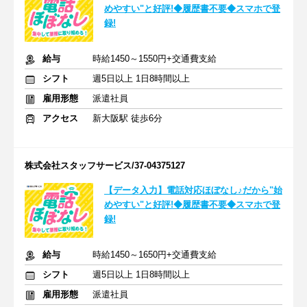
めやすい"と好評!◆履歴書不要◆スマホで登
録!
給与
時給1450～1550円+交通費支給
シフト
週5日以上 1日8時間以上
雇用形態
派遣社員
アクセス
新大阪駅 徒歩6分
株式会社スタッフサービス/37-04375127
【データ入力】電話対応ほぼなし♪だから"始
めやすい"と好評!◆履歴書不要◆スマホで登
録!
給与
時給1450～1650円+交通費支給
シフト
週5日以上 1日8時間以上
雇用形態
派遣社員