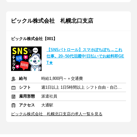
ピックル株式会社 札幌北口支店
ピックル株式会社【001】
【SNSパトロール】スマホぽちぽち→これ
仕事。20~50代活躍中!日払いでお給料即GE
T★
給与
時給1,800円～＋交通費
シフト
週1日以上 1日5時間以上 シフト自由・自己申告
雇用形態
派遣社員
アクセス
大通駅
ピックル株式会社 札幌北口支店の求人一覧を見る