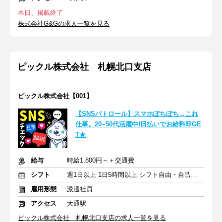
本日、掲載終了
株式会社G&Gの求人一覧を見る
ピックル株式会社 札幌北口支店
ピックル株式会社【001】
【SNSパトロール】スマホぽちぽち→これ
仕事。20~50代活躍中!日払いでお給料即GE
T★
給与
時給1,800円～＋交通費
シフト
週1日以上 1日5時間以上 シフト自由・自己申告
雇用形態
派遣社員
アクセス
大通駅
ピックル株式会社 札幌北口支店の求人一覧を見る