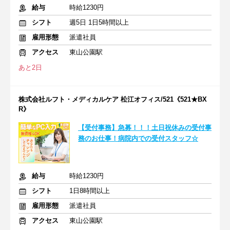
給与
時給1230円
シフト
週5日 1日5時間以上
雇用形態
派遣社員
アクセス
東山公園駅
あと2日
株式会社ルフト・メディカルケア 松江オフィス/521《521★BX
R》
【受付事務】急募！！！土日祝休みの受付事
務のお仕事！病院内での受付スタッフ☆
給与
時給1230円
シフト
1日8時間以上
雇用形態
派遣社員
アクセス
東山公園駅