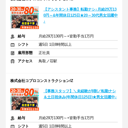
【アシスタント事務】転勤ナシ♪月給29万13
0円～&年間休日125日★20～30代男女活躍中
♪
給与
月給29万130円～+皆勤手当1万円
シフト
週5日 1日8時間以上
雇用形態
正社員
アクセス
鳥取ノ荘駅
株式会社コプロコンストラクション/Z
【事務スタッフ】＼未経験が8割／転勤ナシ
＆土日祝休み(年間休日125日)★男女活躍中♪
給与
月給29万130円～+皆勤手当1万円
シフト
週5日 1日8時間以上