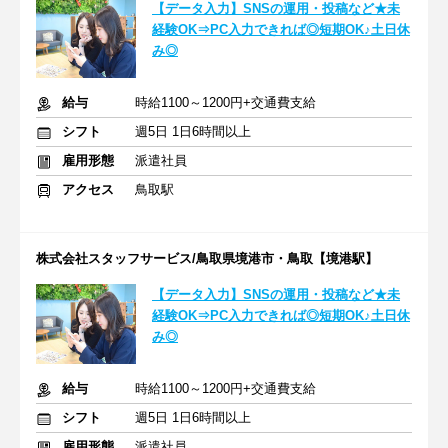
【データ入力】SNSの運用・投稿など★未
経験OK⇒PC入力できれば◎短期OK♪土日休
み◎
給与
時給1100～1200円+交通費支給
シフト
週5日 1日6時間以上
雇用形態
派遣社員
アクセス
鳥取駅
株式会社スタッフサービス/鳥取県境港市・鳥取【境港駅】
【データ入力】SNSの運用・投稿など★未
経験OK⇒PC入力できれば◎短期OK♪土日休
み◎
給与
時給1100～1200円+交通費支給
シフト
週5日 1日6時間以上
雇用形態
派遣社員