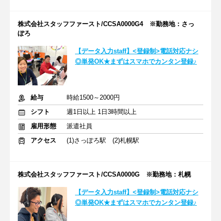
株式会社スタッフファースト/CCSA0000G4 ※勤務地：さっ
ぽろ
【データ入力staff】<登録制>電話対応ナシ
◎単発OK★まずはスマホでカンタン登録♪
給与
時給1500～2000円
シフト
週1日以上 1日3時間以上
雇用形態
派遣社員
アクセス
(1)さっぽろ駅 (2)札幌駅
株式会社スタッフファースト/CCSA0000G ※勤務地：札幌
【データ入力staff】<登録制>電話対応ナシ
◎単発OK★まずはスマホでカンタン登録♪