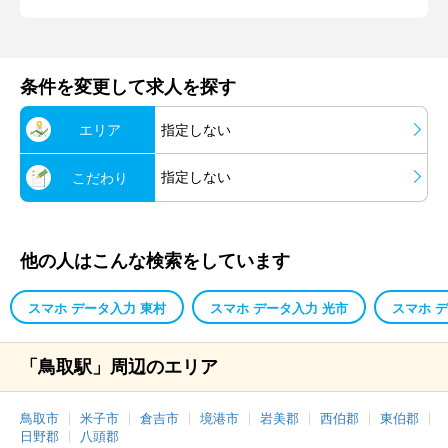
条件を変更して求人を探す
エリア
指定しない
指定しない
こだわり
他の人はこんな検索をしています
スマホ データ入力 東村
スマホ データ入力 光市
スマホ 
「鳥取駅」周辺のエリア
鳥取市
米子市
倉吉市
境港市
岩美郡
西伯郡
東伯郡
日野郡
八頭郡