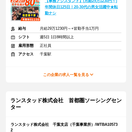
【事務アシスタント】[月給29万1230円～]
年間休日125日！20-30代の男女活躍中★転
勤ナシ
給与
月給29万1230円～+皆勤手当1万円
シフト
週5日 1日8時間以上
雇用形態
正社員
アクセス
千葉駅
この企業の求人一覧を見る
ランスタッド株式会社 首都圏ソーシングセン
ター
ランスタッド株式会社 千葉支店（千葉事業所）/WTBA10573
2