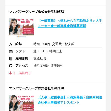
マンパワーグループ株式会社/1719873
【一般事務】＜慣れたら在宅勤務あり＞大手
メーカー◆一般事務◆海浜幕張駅
給与
時給1500円+交通費一部支給
シフト
週5日 1日8時間以上
雇用形態
派遣社員
アクセス
海浜幕張駅 徒歩5分
本日、掲載終了
マンパワーグループ株式会社/1707170
【人事・総務事務】＜海浜幕張＞自動車関連
会社◆人事総務アシスタント