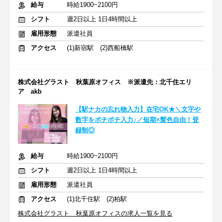
給与
時給1900~2100円
シフト
週2日以上 1日4時間以上
雇用形態
派遣社員
アクセス
(1)新宿駅 (2)西船橋駅
株式会社グラスト 秋葉原オフィス ※派遣先：北千住エリ
ア akb
【駅ナカの忘れ物入力】在宅OK★＼文字や
数字をポチポチ入力♪／短期×髪色自由！登
録制◎
給与
時給1900~2100円
シフト
週2日以上 1日4時間以上
雇用形態
派遣社員
アクセス
(1)北千住駅 (2)柏駅
株式会社グラスト 秋葉原オフィスの求人一覧を見る