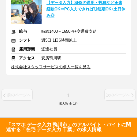
【データ入力】SNSの運用・投稿など★未
経験OK⇒PC入力できれば◎短期OK♪土日休
み◎
給与
時給1400～1650円+交通費支給
シフト
週5日 1日6時間以上
雇用形態
派遣社員
アクセス
安房鴨川駅
株式会社スタッフサービスの求人一覧を見る
1
前のページへ
次のページへ
求人数 全
1
件
「スマホ データ入力 鴨川市」のアルバイト・バイトに関
連する「在宅 データ入力 千葉」の求人情報