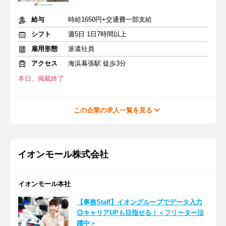
給与
時給1650円+交通費一部支給
シフト
週5日 1日7時間以上
雇用形態
派遣社員
アクセス
海浜幕張駅 徒歩3分
本日、掲載終了
この企業の求人一覧を見る
イオンモール株式会社
イオンモール本社
【事務Staff】イオングループでデータ入力
◎キャリアUPも目指せる！＜フリーター活
躍中＞