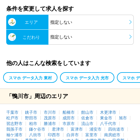
条件を変更して求人を探す
エリア
指定しない
指定しない
こだわり
他の人はこんな検索をしています
スマホ データ入力 東村
スマホ データ入力 光市
スマホ 
「鴨川市」周辺のエリア
千葉市
銚子市
市川市
船橋市
館山市
木更津市
松戸市
野田市
茂原市
成田市
佐倉市
東金市
旭市
習志野市
柏市
勝浦市
市原市
流山市
八千代市
我孫子市
鎌ケ谷市
君津市
富津市
浦安市
四街道市
袖ケ浦市
八街市
印西市
白井市
富里市
南房総市