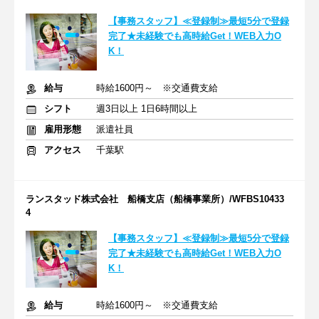
【事務スタッフ】≪登録制≫最短5分で登録
完了★未経験でも高時給Get！WEB入力O
K！
給与
時給1600円～ ※交通費支給
シフト
週3日以上 1日6時間以上
雇用形態
派遣社員
アクセス
千葉駅
ランスタッド株式会社 船橋支店（船橋事業所）/WFBS10433
4
【事務スタッフ】≪登録制≫最短5分で登録
完了★未経験でも高時給Get！WEB入力O
K！
給与
時給1600円～ ※交通費支給