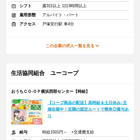
シフト
週3日以上 1日3時間以上
雇用形態
アルバイト・パート
アクセス
戸塚安行駅 車4分
この企業の求人一覧を見る
生活協同組合 ユーコープ
おうちＣＯ-ＯＰ横浜西部センター【時給】
【コープ商品の配送】高時給＆土日休み♪主
婦在籍中！近隣の固定ルートで簡単◎賞与あ
り
給与
時給1501円～ +交通費支給