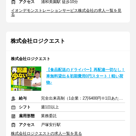
アクセス
浦和美園駅 徒歩10分
イオンデモンストレーションサービス株式会社の求人一覧を見
る
株式会社ロジクエスト
株式会社ロジクエスト
【食品配送のドライバー】再配達一切なし！
車無料貸出＆初期費用0円スタート！軽い荷
物♪
給与
完全出来高制（1企業：2万6400円※1日あたり）
シフト
週1日以上
雇用形態
業務委託
アクセス
戸塚安行駅
株式会社ロジクエストの求人一覧を見る