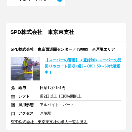
SPD株式会社 東京東支社
SPD株式会社 東京西巡回センター／TW089 ※戸塚エリア
【スーパーの警備】＜登録制＞スーパーの見
回りやカート回収♪週2～OK！50～60代活躍
中！
給与
日給1万2151円
シフト
週2日以上 1日8時間以上
雇用形態
アルバイト・パート
アクセス
戸塚駅
SPD株式会社 東京東支社の求人一覧を見る