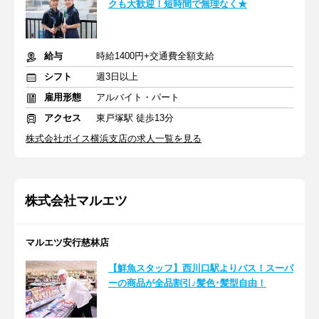
クも大歓迎！短時間で無理なく★
給与
時給1400円+交通費全額支給
シフト
週3日以上
雇用形態
アルバイト・パート
アクセス
東戸塚駅 徒歩13分
株式会社ボイス横浜支店の求人一覧を見る
株式会社マルエツ
マルエツ安行慈林店
【鮮魚スタッフ】西川口駅よりバス！スーパ
ーの商品が全品割引♪髪色･髪型自由！