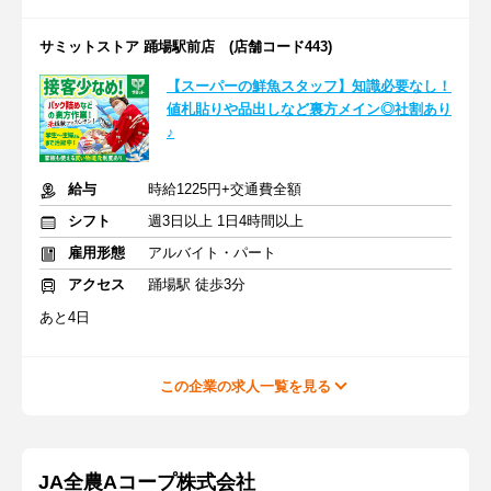
サミットストア 踊場駅前店 (店舗コード443)
【スーパーの鮮魚スタッフ】知識必要なし！
値札貼りや品出しなど裏方メイン◎社割あり
♪
給与
時給1225円+交通費全額
シフト
週3日以上 1日4時間以上
雇用形態
アルバイト・パート
アクセス
踊場駅 徒歩3分
あと4日
この企業の求人一覧を見る
JA全農Aコープ株式会社