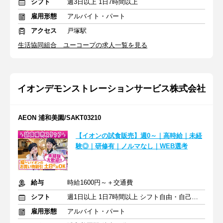
シフト
週3日以上 1日7時間以上
雇用形態
アルバイト・パート
アクセス
戸塚駅
生活協同組合 ユーコープの求人一覧を見る
イオンデモンストレーションサービス株式会社
AEON 浦和美園/SAKT03210
【イオンの試食販売】週0～｜高時給｜未経
験◎｜研修有｜ノルマなし｜WEB選考
給与
時給1600円～＋交通費
シフト
週1日以上 1日7時間以上 シフト自由・自己申告
雇用形態
アルバイト・パート