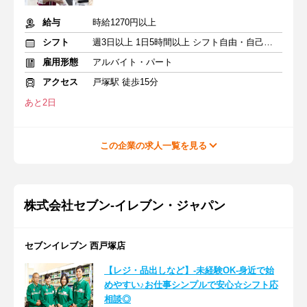
給与
時給1270円以上
シフト
週3日以上 1日5時間以上 シフト自由・自己申告
雇用形態
アルバイト・パート
アクセス
戸塚駅 徒歩15分
あと2日
この企業の求人一覧を見る
株式会社セブン-イレブン・ジャパン
セブンイレブン 西戸塚店
【レジ・品出しなど】-未経験OK-身近で始
めやすい♪お仕事シンプルで安心☆シフト応
相談◎