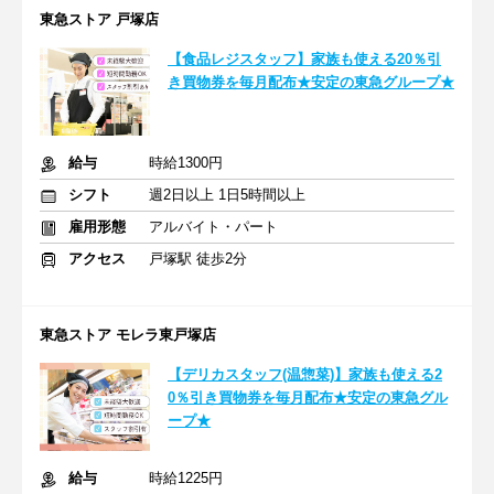
東急ストア 戸塚店
【食品レジスタッフ】家族も使える20％引
き買物券を毎月配布★安定の東急グループ★
給与
時給1300円
シフト
週2日以上 1日5時間以上
雇用形態
アルバイト・パート
アクセス
戸塚駅 徒歩2分
東急ストア モレラ東戸塚店
【デリカスタッフ(温惣菜)】家族も使える2
0％引き買物券を毎月配布★安定の東急グル
ープ★
給与
時給1225円