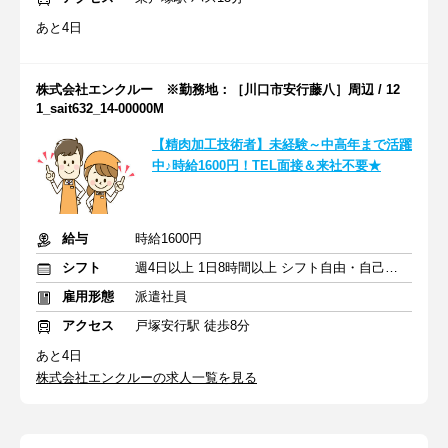
あと4日
株式会社エンクルー ※勤務地：［川口市安行藤八］周辺 / 12
1_sait632_14-00000M
【精肉加工技術者】未経験～中高年まで活躍
中♪時給1600円！TEL面接＆来社不要★
給与
時給1600円
シフト
週4日以上 1日8時間以上 シフト自由・自己申告
雇用形態
派遣社員
アクセス
戸塚安行駅 徒歩8分
あと4日
株式会社エンクルーの求人一覧を見る