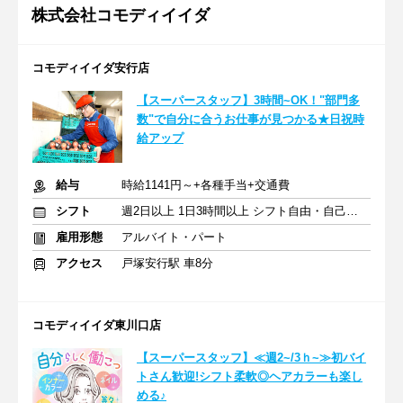
株式会社コモディイイダ
コモディイイダ安行店
【スーパースタッフ】3時間~OK！"部門多
数"で自分に合うお仕事が見つかる★日祝時
給アップ
給与
時給1141円～+各種手当+交通費
シフト
週2日以上 1日3時間以上 シフト自由・自己申告
雇用形態
アルバイト・パート
アクセス
戸塚安行駅 車8分
コモディイイダ東川口店
【スーパースタッフ】≪週2~/3ｈ~≫初バイ
トさん歓迎!シフト柔軟◎ヘアカラーも楽し
める♪