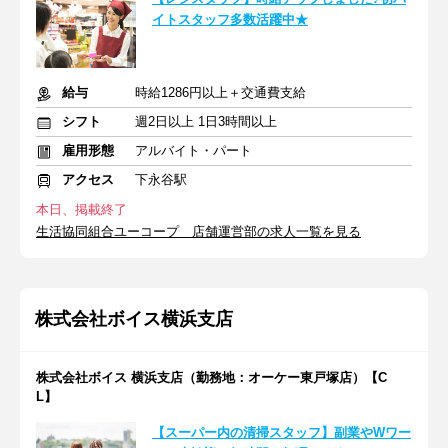
イトスタッフ多数活躍中★
給与
時給1286円以上＋交通費支給
シフト
週2日以上 1日3時間以上
雇用形態
アルバイト・パート
アクセス
下永谷駅
本日、掲載終了
生活協同組合ユーコープ 店舗運営部の求人一覧を見る
株式会社ボイス横浜支店
株式会社ボイス 横浜支店（勤務地：オーケー東戸塚店）【C
L】
【スーパー内の清掃スタッフ】副業やWワー