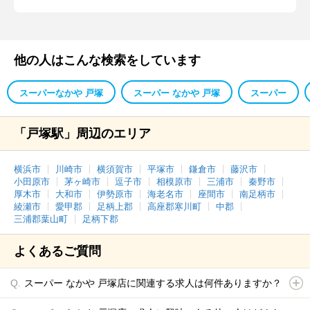
他の人はこんな検索をしています
スーパーなかや 戸塚
スーパー なかや 戸塚
スーパー
「戸塚駅」周辺のエリア
横浜市
川崎市
横須賀市
平塚市
鎌倉市
藤沢市
小田原市
茅ヶ崎市
逗子市
相模原市
三浦市
秦野市
厚木市
大和市
伊勢原市
海老名市
座間市
南足柄市
綾瀬市
愛甲郡
足柄上郡
高座郡寒川町
中郡
三浦郡葉山町
足柄下郡
よくあるご質問
スーパー なかや 戸塚店に関連する求人は何件ありますか？