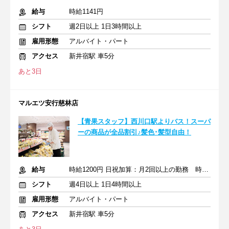
給与
時給1141円
シフト
週2日以上 1日3時間以上
雇用形態
アルバイト・パート
アクセス
新井宿駅 車5分
あと3日
マルエツ安行慈林店
【青果スタッフ】西川口駅よりバス！スーパ
ーの商品が全品割引♪髪色･髪型自由！
給与
時給1200円 日祝加算：月2回以上の勤務 時給+100円(学生除く)
シフト
週4日以上 1日4時間以上
雇用形態
アルバイト・パート
アクセス
新井宿駅 車5分