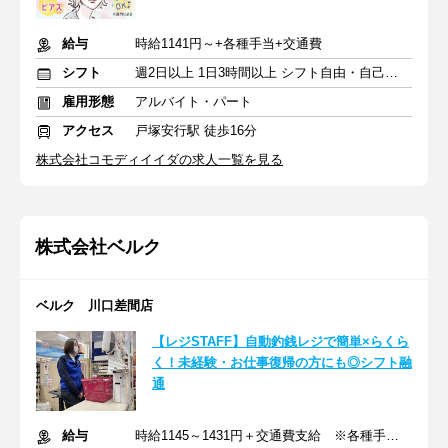
給与
時給1141円～+各種手当+交通費
シフト
週2日以上 1日3時間以上 シフト自由・自己申告
雇用形態
アルバイト・パート
アクセス
戸塚安行駅 徒歩16分
株式会社コモディイイダの求人一覧を見る
株式会社ベルク
ベルク 川口差間店
【レジSTAFF】自動釣銭レジで簡単×らくら
く！未経験・お仕事復帰の方にも◎シフト融
通
給与
時給1145～1431円＋交通費支給 ※各種手当含む