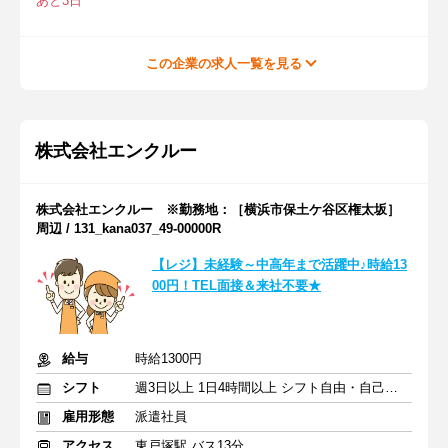
あと3日
この企業の求人一覧を見る
株式会社エンクルー
株式会社エンクルー ※勤務地：［横浜市保土ケ谷区権太坂］
周辺 / 131_kana037_49-00000R
【レジ】未経験～中高年まで活躍中♪時給13
00円！TEL面接＆来社不要★
給与
時給1300円
シフト
週3日以上 1日4時間以上 シフト自由・自己申告
雇用形態
派遣社員
アクセス
東戸塚駅 バス13分