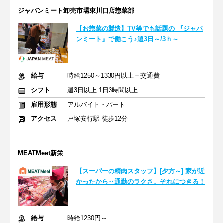
ジャパンミート卸売市場東川口店惣菜部
【お惣菜の製造】TV等でも話題の 『ジャパ
ンミート』で働こう♪週3日～/3ｈ～
給与
時給1250～1330円以上＋交通費
シフト
週3日以上 1日3時間以上
雇用形態
アルバイト・パート
アクセス
戸塚安行駅 徒歩12分
MEATMeet新栄
【スーパーの精肉スタッフ】[夕方～] 家が近
かったから‥通勤のラクさ。それにつきる！
給与
時給1230円～