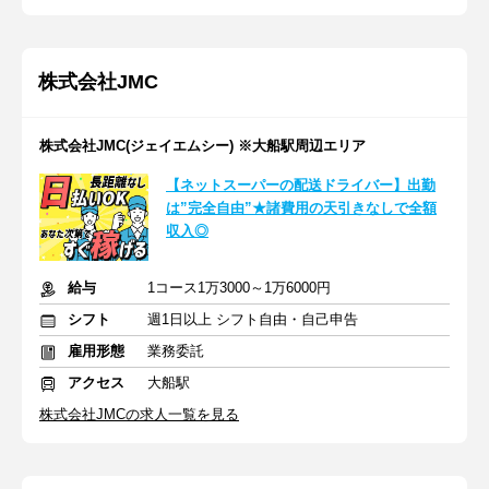
株式会社JMC
株式会社JMC(ジェイエムシー) ※大船駅周辺エリア
【ネットスーパーの配送ドライバー】出勤
は”完全自由”★諸費用の天引きなしで全額
収入◎
給与
1コース1万3000～1万6000円
シフト
週1日以上 シフト自由・自己申告
雇用形態
業務委託
アクセス
大船駅
株式会社JMCの求人一覧を見る