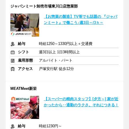
ジャパンミート卸売市場東川口店惣菜部
【お惣菜の製造】TV等でも話題の 『ジャパ
ンミート』で働こう♪週3日～/3ｈ～
給与
時給1250～1330円以上＋交通費
シフト
週3日以上 1日3時間以上
雇用形態
アルバイト・パート
アクセス
戸塚安行駅 徒歩12分
MEATMeet新栄
【スーパーの精肉スタッフ】[夕方～] 家が近
かったから‥通勤のラクさ。それにつきる！
給与
時給1230円～