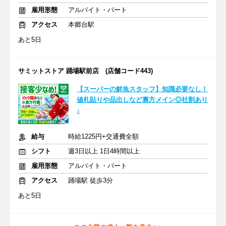
雇用形態
アルバイト・パート
アクセス
本郷台駅
あと5日
サミットストア 踊場駅前店 (店舗コード443)
【スーパーの鮮魚スタッフ】知識必要なし！
値札貼りや品出しなど裏方メイン◎社割あり
♪
給与
時給1225円+交通費全額
シフト
週3日以上 1日4時間以上
雇用形態
アルバイト・パート
アクセス
踊場駅 徒歩3分
あと5日