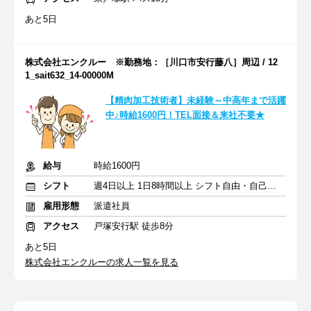
あと5日
株式会社エンクルー ※勤務地：［川口市安行藤八］周辺 / 12
1_sait632_14-00000M
【精肉加工技術者】未経験～中高年まで活躍
中♪時給1600円！TEL面接＆来社不要★
給与
時給1600円
シフト
週4日以上 1日8時間以上 シフト自由・自己申告
雇用形態
派遣社員
アクセス
戸塚安行駅 徒歩8分
あと5日
株式会社エンクルーの求人一覧を見る