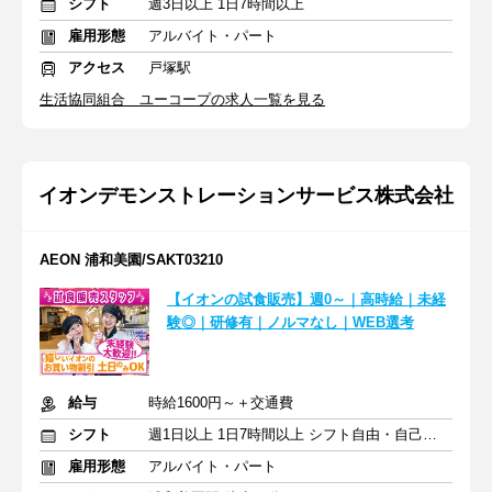
シフト
週3日以上 1日7時間以上
雇用形態
アルバイト・パート
アクセス
戸塚駅
生活協同組合 ユーコープの求人一覧を見る
イオンデモンストレーションサービス株式会社
AEON 浦和美園/SAKT03210
【イオンの試食販売】週0～｜高時給｜未経
験◎｜研修有｜ノルマなし｜WEB選考
給与
時給1600円～＋交通費
シフト
週1日以上 1日7時間以上 シフト自由・自己申告
雇用形態
アルバイト・パート