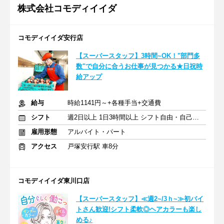
株式会社コモディイイダ
コモディイイダ安行店
【スーパースタッフ】3時間~OK！"部門多
数"で自分に合うお仕事が見つかる★日祝時
給アップ
給与
時給1141円～+各種手当+交通費
シフト
週2日以上 1日3時間以上 シフト自由・自己申告
雇用形態
アルバイト・パート
アクセス
戸塚安行駅 車8分
コモディイイダ東川口店
【スーパースタッフ】≪週2~/3ｈ~≫初バイ
トさん歓迎!シフト柔軟◎ヘアカラーも楽し
める♪