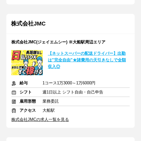
株式会社JMC
株式会社JMC(ジェイエムシー) ※大船駅周辺エリア
【ネットスーパーの配送ドライバー】出勤
は”完全自由”★諸費用の天引きなしで全額
収入◎
給与
1コース1万3000～1万6000円
シフト
週1日以上 シフト自由・自己申告
雇用形態
業務委託
アクセス
大船駅
株式会社JMCの求人一覧を見る