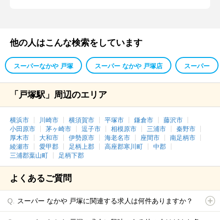
他の人はこんな検索をしています
スーパーなかや 戸塚
スーパー なかや 戸塚店
スーパー
「戸塚駅」周辺のエリア
横浜市
川崎市
横須賀市
平塚市
鎌倉市
藤沢市
小田原市
茅ヶ崎市
逗子市
相模原市
三浦市
秦野市
厚木市
大和市
伊勢原市
海老名市
座間市
南足柄市
綾瀬市
愛甲郡
足柄上郡
高座郡寒川町
中郡
三浦郡葉山町
足柄下郡
よくあるご質問
スーパー なかや 戸塚に関連する求人は何件ありますか？