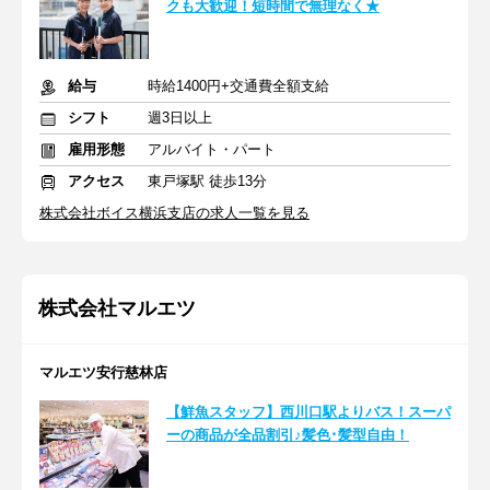
クも大歓迎！短時間で無理なく★
給与
時給1400円+交通費全額支給
シフト
週3日以上
雇用形態
アルバイト・パート
アクセス
東戸塚駅 徒歩13分
株式会社ボイス横浜支店の求人一覧を見る
株式会社マルエツ
マルエツ安行慈林店
【鮮魚スタッフ】西川口駅よりバス！スーパ
ーの商品が全品割引♪髪色･髪型自由！