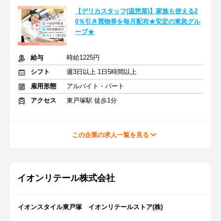
【デリカスタッフ(温惣菜)】家族も使える2
0％引き買物券を毎月配布★安定の東急グル
ープ★
給与
時給1225円
シフト
週3日以上 1日5時間以上
雇用形態
アルバイト・パート
アクセス
東戸塚駅 徒歩1分
この企業の求人一覧を見る
イオンリテール株式会社
イオンスタイル東戸塚 イオンリテールストア(株)