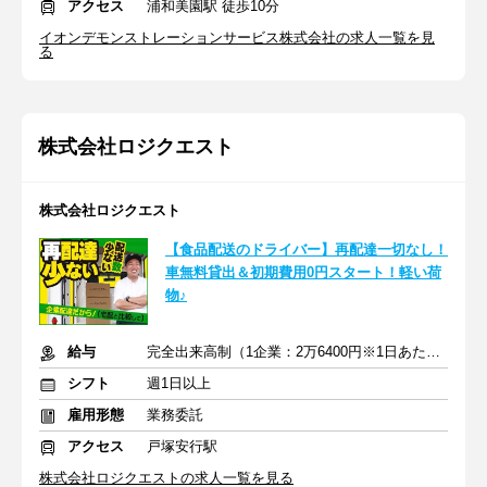
アクセス
浦和美園駅 徒歩10分
イオンデモンストレーションサービス株式会社の求人一覧を見
る
株式会社ロジクエスト
株式会社ロジクエスト
【食品配送のドライバー】再配達一切なし！
車無料貸出＆初期費用0円スタート！軽い荷
物♪
給与
完全出来高制（1企業：2万6400円※1日あたり）
シフト
週1日以上
雇用形態
業務委託
アクセス
戸塚安行駅
株式会社ロジクエストの求人一覧を見る