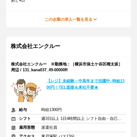
あと4日
この企業の求人一覧を見る
株式会社エンクルー
株式会社エンクルー ※勤務地：［横浜市保土ケ谷区権太坂］
周辺 / 131_kana037_49-00000R
【レジ】未経験～中高年まで活躍中♪時給13
00円！TEL面接＆来社不要★
給与
時給1300円
シフト
週3日以上 1日4時間以上 シフト自由・自己申告
雇用形態
派遣社員
アクセス
東戸塚駅 バス13分