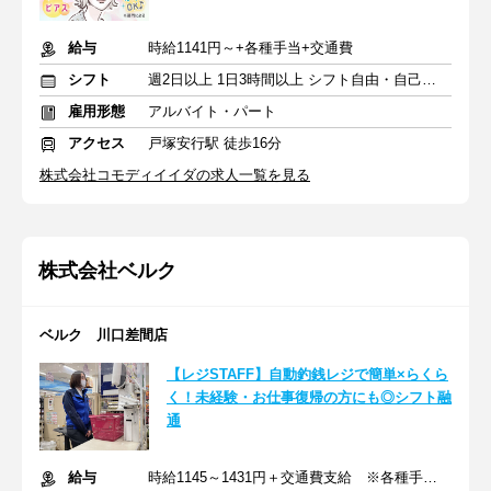
給与
時給1141円～+各種手当+交通費
シフト
週2日以上 1日3時間以上 シフト自由・自己申告
雇用形態
アルバイト・パート
アクセス
戸塚安行駅 徒歩16分
株式会社コモディイイダの求人一覧を見る
株式会社ベルク
ベルク 川口差間店
【レジSTAFF】自動釣銭レジで簡単×らくら
く！未経験・お仕事復帰の方にも◎シフト融
通
給与
時給1145～1431円＋交通費支給 ※各種手当含む