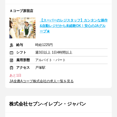
Ａコープ原宿店
【スーパーのレジスタッフ】カンタンな操作
&自動レジだから未経験OK！安心のJAグル
ープ★
給与
時給1225円
シフト
週3日以上 1日4時間以上
雇用形態
アルバイト・パート
アクセス
戸塚駅
あと1日
JA全農Aコープ株式会社の求人一覧を見る
株式会社セブン-イレブン・ジャパン