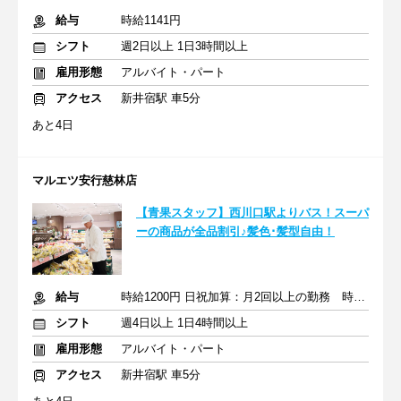
給与
時給1141円
シフト
週2日以上 1日3時間以上
雇用形態
アルバイト・パート
アクセス
新井宿駅 車5分
あと4日
マルエツ安行慈林店
【青果スタッフ】西川口駅よりバス！スーパ
ーの商品が全品割引♪髪色･髪型自由！
給与
時給1200円 日祝加算：月2回以上の勤務 時給+100円(学生除く)
シフト
週4日以上 1日4時間以上
雇用形態
アルバイト・パート
アクセス
新井宿駅 車5分