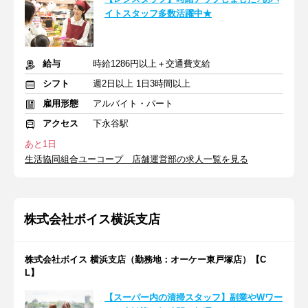
イトスタッフ多数活躍中★
給与
時給1286円以上＋交通費支給
シフト
週2日以上 1日3時間以上
雇用形態
アルバイト・パート
アクセス
下永谷駅
あと1日
生活協同組合ユーコープ 店舗運営部の求人一覧を見る
株式会社ボイス横浜支店
株式会社ボイス 横浜支店（勤務地：オーケー東戸塚店）【C
L】
【スーパー内の清掃スタッフ】副業やWワー