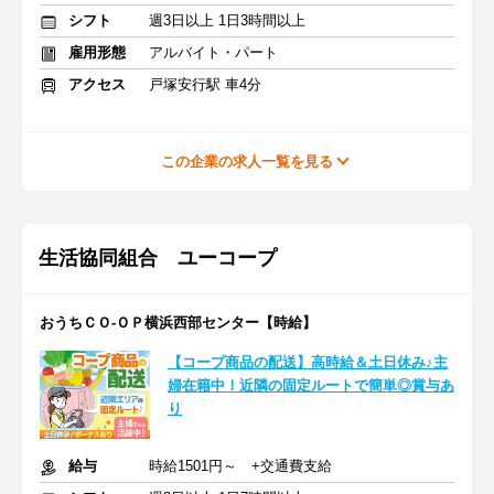
シフト
週3日以上 1日3時間以上
雇用形態
アルバイト・パート
アクセス
戸塚安行駅 車4分
この企業の求人一覧を見る
生活協同組合 ユーコープ
おうちＣＯ-ＯＰ横浜西部センター【時給】
【コープ商品の配送】高時給＆土日休み♪主
婦在籍中！近隣の固定ルートで簡単◎賞与あ
り
給与
時給1501円～ +交通費支給