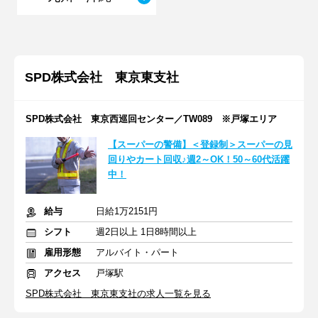
SPD株式会社 東京東支社
SPD株式会社 東京西巡回センター／TW089 ※戸塚エリア
【スーパーの警備】＜登録制＞スーパーの見
回りやカート回収♪週2～OK！50～60代活躍
中！
給与
日給1万2151円
シフト
週2日以上 1日8時間以上
雇用形態
アルバイト・パート
アクセス
戸塚駅
SPD株式会社 東京東支社の求人一覧を見る