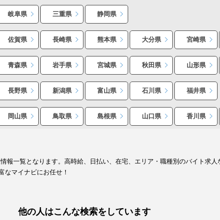
岐阜県
三重県
静岡県
佐賀県
長崎県
熊本県
大分県
宮崎県
青森県
岩手県
宮城県
秋田県
山形県
長野県
新潟県
富山県
石川県
福井県
岡山県
鳥取県
島根県
山口県
香川県
人情報一覧となります。高時給、日払い、在宅、エリア・職種別のバイト求人
富なマイナビにお任せ！
他の人はこんな検索をしています