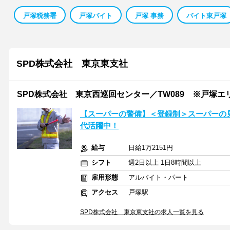
戸塚税務署
戸塚バイト
戸塚 事務
バイト東戸塚
SPD株式会社 東京東支社
SPD株式会社 東京西巡回センター／TW089 ※戸塚エ
【スーパーの警備】＜登録制＞スーパーの見回
代活躍中！
給与
日給1万2151円
シフト
週2日以上 1日8時間以上
雇用形態
アルバイト・パート
アクセス
戸塚駅
SPD株式会社 東京東支社の求人一覧を見る