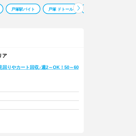
戸塚駅バイト
戸塚 ドトール
丸亀製麺 東戸塚
戸塚
リア
りやカート回収♪週2～OK！50～60