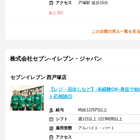
アクセス
戸塚駅 徒歩15分
あと3日
この企業の求人一覧を見
株式会社セブン-イレブン・ジャパン
セブンイレブン 西戸塚店
【レジ・品出しなど】-未経験OK-身近で
ト応相談◎
給与
時給1225円以上
シフト
週1日以上 1日3時間以上
雇用形態
アルバイト・パート
アクセス