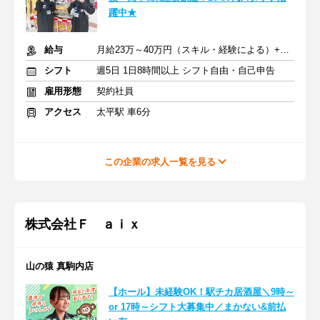
躍中★
給与
月給23万～40万円（スキル・経験による）+交通費全額支給
シフト
週5日 1日8時間以上 シフト自由・自己申告
雇用形態
契約社員
アクセス
太平駅 車6分
この企業の求人一覧を見る
株式会社Ｆ ａｉｘ
山の猿 真駒内店
【ホール】未経験OK！駅チカ居酒屋＼9時～
or 17時～シフト大募集中／まかない&前払