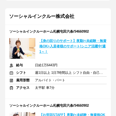
ソーシャルインクルー株式会社
ソーシャルインクルーホーム札幌屯田六条/54660902
【身の回りのサポート】夜勤/<未経験・無資
格OK>入居者様のサポート!シニア活躍中!週
1～！
給与
日給1万6443円
シフト
週1日以上 1日7時間以上 シフト自由・自己申告
雇用形態
アルバイト・パート
アクセス
太平駅 車7分
ソーシャルインクルーホーム札幌屯田六条/54660902
【お世話STAFF】夜勤/<未経験・無資格OK