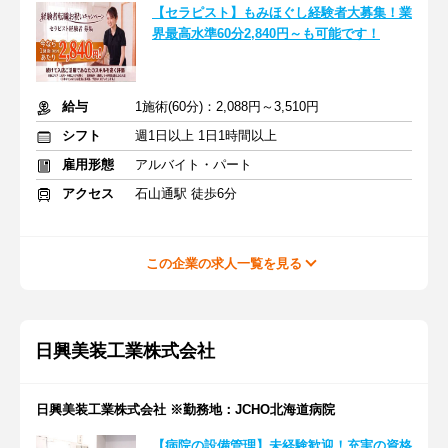
【セラピスト】もみほぐし経験者大募集！業
界最高水準60分2,840円～も可能です！
給与
1施術(60分)：2,088円～3,510円
シフト
週1日以上 1日1時間以上
雇用形態
アルバイト・パート
アクセス
石山通駅 徒歩6分
この企業の求人一覧を見る
日興美装工業株式会社
日興美装工業株式会社 ※勤務地：JCHO北海道病院
【病院の設備管理】未経験歓迎！充実の資格