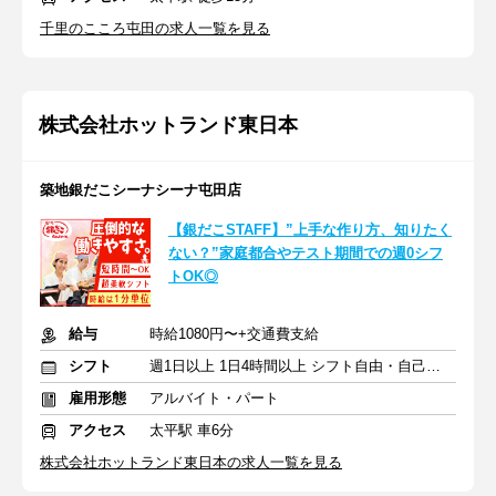
千里のこころ屯田の求人一覧を見る
株式会社ホットランド東日本
築地銀だこシーナシーナ屯田店
【銀だこSTAFF】”上手な作り方、知りたく
ない？”家庭都合やテスト期間での週0シフ
トOK◎
給与
時給1080円〜+交通費支給
シフト
週1日以上 1日4時間以上 シフト自由・自己申告
雇用形態
アルバイト・パート
アクセス
太平駅 車6分
株式会社ホットランド東日本の求人一覧を見る