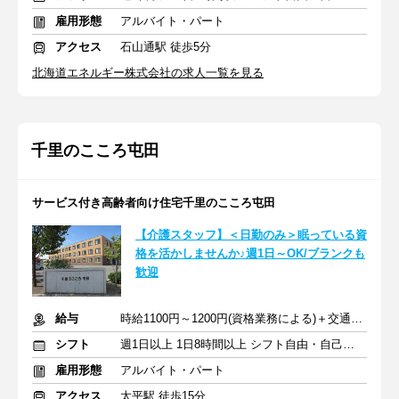
雇用形態
アルバイト・パート
アクセス
石山通駅 徒歩5分
北海道エネルギー株式会社の求人一覧を見る
千里のこころ屯田
サービス付き高齢者向け住宅千里のこころ屯田
【介護スタッフ】＜日勤のみ＞眠っている資
格を活かしませんか♪週1日～OK/ブランクも
歓迎
給与
時給1100円～1200円(資格業務による)＋交通費全額支給
シフト
週1日以上 1日8時間以上 シフト自由・自己申告
雇用形態
アルバイト・パート
アクセス
太平駅 徒歩15分