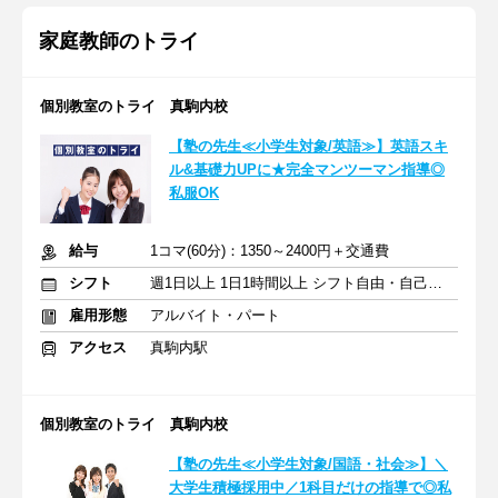
家庭教師のトライ
個別教室のトライ 真駒内校
【塾の先生≪小学生対象/英語≫】英語スキ
ル&基礎力UPに★完全マンツーマン指導◎
私服OK
給与
1コマ(60分)：1350～2400円＋交通費
シフト
週1日以上 1日1時間以上 シフト自由・自己申告
雇用形態
アルバイト・パート
アクセス
真駒内駅
個別教室のトライ 真駒内校
【塾の先生≪小学生対象/国語・社会≫】＼
大学生積極採用中／1科目だけの指導で◎私