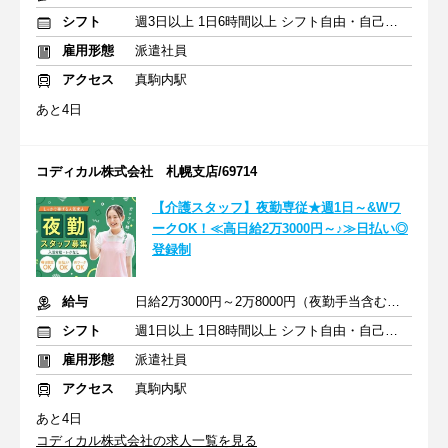
シフト
週3日以上 1日6時間以上 シフト自由・自己申告
雇用形態
派遣社員
アクセス
真駒内駅
あと4日
コディカル株式会社 札幌支店/69714
【介護スタッフ】夜勤専従★週1日～&Wワ
ークOK！≪高日給2万3000円～♪≫日払い◎
登録制
給与
日給2万3000円～2万8000円（夜勤手当含む） + 交通費全額
シフト
週1日以上 1日8時間以上 シフト自由・自己申告
雇用形態
派遣社員
アクセス
真駒内駅
あと4日
コディカル株式会社の求人一覧を見る