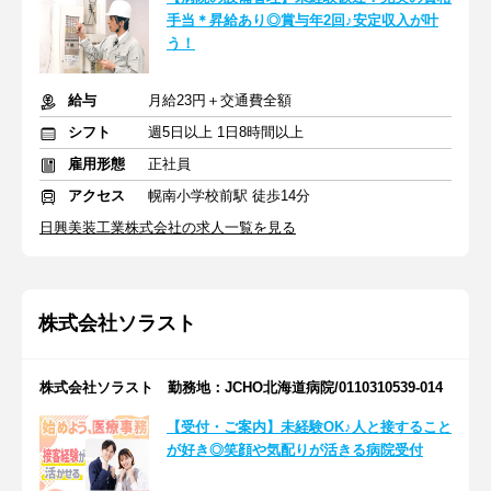
手当＊昇給あり◎賞与年2回♪安定収入が叶
う！
給与
月給23円＋交通費全額
シフト
週5日以上 1日8時間以上
雇用形態
正社員
アクセス
幌南小学校前駅 徒歩14分
日興美装工業株式会社の求人一覧を見る
株式会社ソラスト
株式会社ソラスト 勤務地：JCHO北海道病院/0110310539-014
【受付・ご案内】未経験OK♪人と接すること
が好き◎笑顔や気配りが活きる病院受付