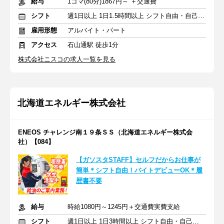
給与
1コマ(80分)1867円～ ＋交通費
シフト
週1日以上 1日1.5時間以上 シフト自由・自己申告
雇用形態
アルバイト・パート
アクセス
石山通駅 徒歩1分
株式会社ニスコの求人一覧を見る
北海道エネルギー株式会社
ENEOS チャレンジ南１９条ＳＳ（北海道エネルギー株式会
社）【084】
【ガソスタSTAFF】セルフだからお仕事が
簡単＊シフト自由！バイトデビューOK＊履
歴書不要
給与
時給1080円～1245円＋交通費実費支給
シフト
週1日以上 1日3時間以上 シフト自由・自己申告