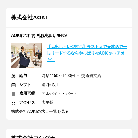
株式会社AOKI
AOKI(アオキ) 札幌屯田店/0409
【品出し・レジ打ち】ラストまで★就活で一
歩リードするならやっぱり≪AOKI≫（アオ
キ）
給与
時給1150～1400円 ＋ 交通費支給
シフト
週2日以上
雇用形態
アルバイト・パート
アクセス
太平駅
株式会社AOKIの求人一覧を見る