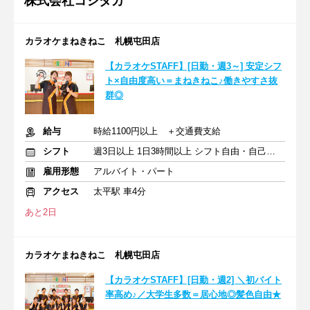
株式会社コシダカ
カラオケまねきねこ 札幌屯田店
【カラオケSTAFF】[日勤・週3～] 安定シフ
ト×自由度高い＝まねきねこ♪働きやすさ抜
群◎
給与
時給1100円以上 ＋交通費支給
シフト
週3日以上 1日3時間以上 シフト自由・自己申告
雇用形態
アルバイト・パート
アクセス
太平駅 車4分
あと2日
カラオケまねきねこ 札幌屯田店
【カラオケSTAFF】[日勤・週2] ＼初バイト
率高め♪／大学生多数＝居心地◎髪色自由★