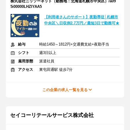
株式会社ニッソーネット（勤務地：北海道札幌市中央区）/a09
5i00000LHZIYAA5
【利用者さんのサポート】夜勤専従│札幌市
中央区＼日収例2.7万円／最短3日で勤務可★
給与
時給1450～1812円+交通費支給+夜勤手当
シフト
週3日以上
雇用形態
派遣社員
アクセス
東屯田通駅 徒歩7分
この企業の求人一覧を見る
セイコーリテールサービス株式会社