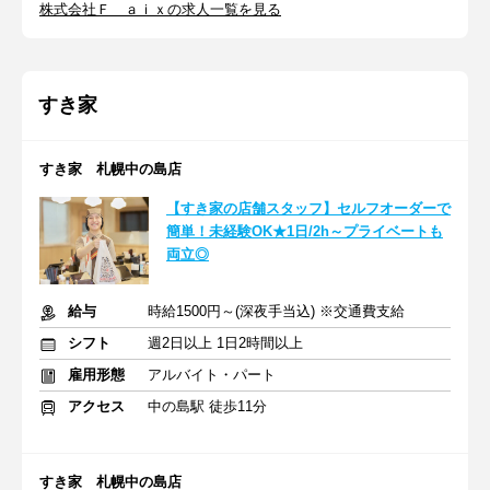
株式会社Ｆ ａｉｘの求人一覧を見る
すき家
すき家 札幌中の島店
【すき家の店舗スタッフ】セルフオーダーで
簡単！未経験OK★1日/2h～プライベートも
両立◎
給与
時給1500円～(深夜手当込) ※交通費支給
シフト
週2日以上 1日2時間以上
雇用形態
アルバイト・パート
アクセス
中の島駅 徒歩11分
すき家 札幌中の島店