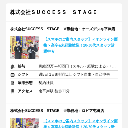
株式会社ＳＵＣＣＥＳＳ ＳＴＡＧＥ
株式会社SUCCESS STAGE ※勤務地：ケーズデンキ平岸店
【スマホのご案内スタッフ】＜オンライン面
接＞高卒&未経験歓迎！20-30代スタッフ活
躍中★
給与
月給23万～40万円（スキル・経験による）+交通費全額支給
シフト
週5日 1日8時間以上 シフト自由・自己申告
雇用形態
契約社員
アクセス
南平岸駅 徒歩11分
株式会社SUCCESS STAGE ※勤務地：ロピア屯田店
【スマホのご案内スタッフ】＜オンライン面
接＞高卒&未経験歓迎！20-30代スタッフ活