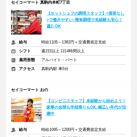
セイコーマート 真駒内本町7丁目
【ホットシェフの調理スタッフ】<接客なし
>で働きやすい♪簡単調理で未経験も安心！
週2~OK
給与
時給1105～1382円＋交通費規定支給
シフト
週2日以上 1日4時間以上
雇用形態
アルバイト・パート
アクセス
真駒内駅 車5分
セイコーマート おの
【コンビニスタッフ】未経験から始めよう！
家事の合間も学校帰りもOK♪幅広い年代が活
躍中
給与
時給1095～1200円＋交通費規定支給