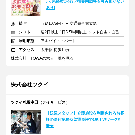
♪＼未経験OK◎／扶養内勤務も可★まかない
あり!
給与
時給1075円～ + 交通費全額支給
シフト
週2日以上 1日5.5時間以上 シフト自由・自己申告
雇用形態
アルバイト・パート
アクセス
太平駅 徒歩15分
株式会社HITOWAの求人一覧を見る
株式会社ツクイ
ツクイ札幌屯田（デイサービス）
【送迎スタッフ】介護施設を利用されるお客
様の送迎業務◎普通免許でOK！Wワーク可
能★