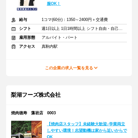
服OK！
給与
1コマ(60分)：1350～2400円＋交通費
シフト
週1日以上 1日1時間以上 シフト自由・自己申告
雇用形態
アルバイト・パート
アクセス
真駒内駅
この企業の求人一覧を見る
梨湖フーズ株式会社
焼肉徳寿 藻岩店 0003
【焼肉店スタッフ】未経験大歓迎♪学業両立
しやすい環境！志望動機は家から近いからで
OK