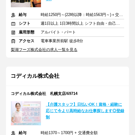
給与
時給1250円～(22時以降：時給1563円～)＋交通費
シフト
週1日以上 1日3時間以上 シフト自由・自己申告
雇用形態
アルバイト・パート
アクセス
電車事業所前駅 徒歩8分
梨湖フーズ株式会社の求人一覧を見る
コディカル株式会社
コディカル株式会社 札幌支店/69714
【介護スタッフ】日払いOK！資格・経験に
応じて今より高時給なお仕事探します◎登録
制
給与
時給1370～1700円 + 交通費全額