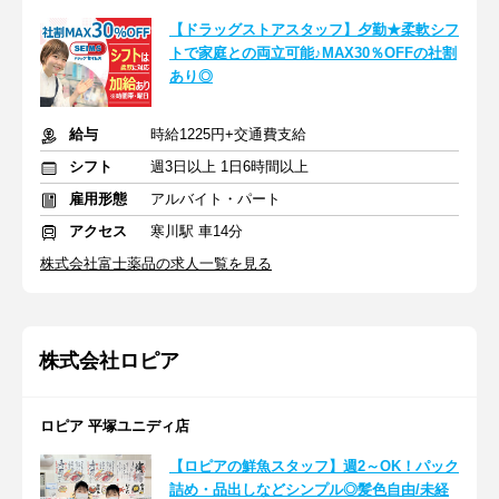
【ドラッグストアスタッフ】夕勤★柔軟シフ
トで家庭との両立可能♪MAX30％OFFの社割
あり◎
給与
時給1225円+交通費支給
シフト
週3日以上 1日6時間以上
雇用形態
アルバイト・パート
アクセス
寒川駅 車14分
株式会社富士薬品の求人一覧を見る
株式会社ロピア
ロピア 平塚ユニディ店
【ロピアの鮮魚スタッフ】週2～OK！パック
詰め・品出しなどシンプル◎髪色自由/未経