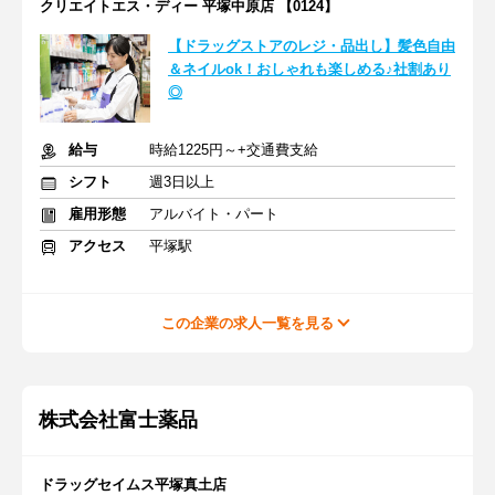
クリエイトエス・ディー 平塚中原店 【0124】
【ドラッグストアのレジ・品出し】髪色自由
＆ネイルok！おしゃれも楽しめる♪社割あり
◎
給与
時給1225円～+交通費支給
シフト
週3日以上
雇用形態
アルバイト・パート
アクセス
平塚駅
この企業の求人一覧を見る
株式会社富士薬品
ドラッグセイムス平塚真土店