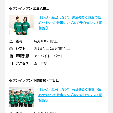
セブンイレブン 広島八幡店
【レジ・品出しなど】-未経験OK-身近で始
めやすい♪お仕事シンプルで安心☆シフト応
相談◎
給与
時給1085円以上
シフト
週1日以上 1日5時間以上
雇用形態
アルバイト・パート
アクセス
五日市駅
セブンイレブン 下関貴船４丁目店
【レジ・品出しなど】-未経験OK-身近で始
めやすい♪お仕事シンプルで安心☆シフト応
相談◎