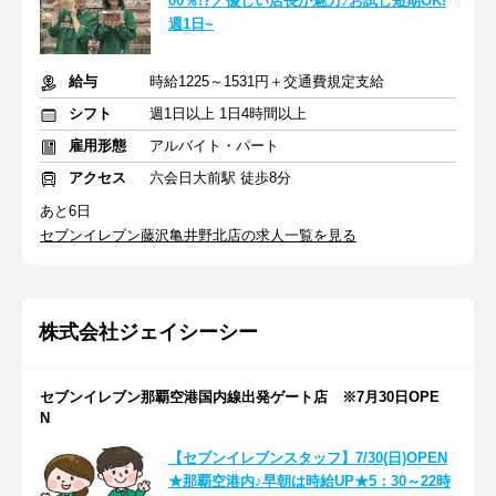
00％!?／優しい店長が魅力♪お試し短期OK!
週1日~
給与
時給1225～1531円＋交通費規定支給
シフト
週1日以上 1日4時間以上
雇用形態
アルバイト・パート
アクセス
六会日大前駅 徒歩8分
あと6日
セブンイレブン藤沢亀井野北店の求人一覧を見る
株式会社ジェイシーシー
セブンイレブン那覇空港国内線出発ゲート店 ※7月30日OPE
N
【セブンイレブンスタッフ】7/30(日)OPEN
★那覇空港内♪早朝は時給UP★5：30～22時