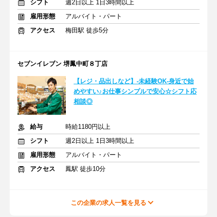
シフト
週2日以上 1日3時間以上
雇用形態
アルバイト・パート
アクセス
梅田駅 徒歩5分
セブンイレブン 堺鳳中町８丁店
【レジ・品出しなど】-未経験OK-身近で始
めやすい♪お仕事シンプルで安心☆シフト応
相談◎
給与
時給1180円以上
シフト
週2日以上 1日3時間以上
雇用形態
アルバイト・パート
アクセス
鳳駅 徒歩10分
この企業の求人一覧を見る