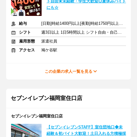
ト自由★未経験・学生大歓迎◎夏休みバイト
にも☆
給与
[日勤]時給1400円以上[夜勤]時給1750円以上＋交通費
シフト
週3日以上 1日5時間以上 シフト自由・自己申告
雇用形態
派遣社員
アクセス
鳩ケ谷駅
この企業の求人一覧を見る
セブンイレブン福岡室住口店
セブンイレブン福岡室住口店
【セブンイレブンSTAFF】室住団地口◆未
経験＆初バイト大歓迎！土日入れる方積極採