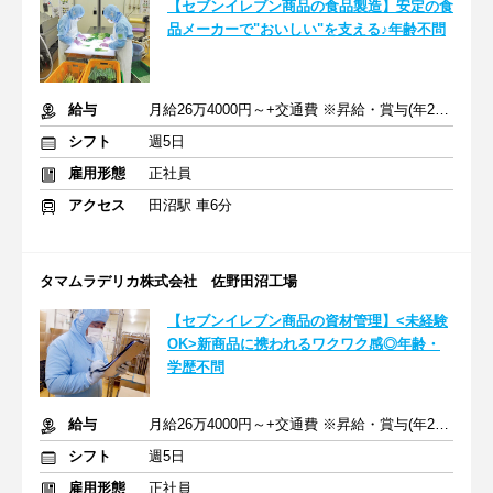
【セブンイレブン商品の食品製造】安定の食
品メーカーで"おいしい"を支える♪年齢不問
給与
月給26万4000円～+交通費 ※昇給・賞与(年2回)あり
シフト
週5日
雇用形態
正社員
アクセス
田沼駅 車6分
タマムラデリカ株式会社 佐野田沼工場
【セブンイレブン商品の資材管理】<未経験
OK>新商品に携われるワクワク感◎年齢・
学歴不問
給与
月給26万4000円～+交通費 ※昇給・賞与(年2回)あり
シフト
週5日
雇用形態
正社員