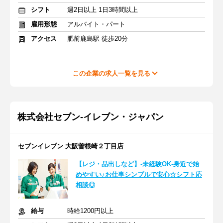
シフト
週2日以上 1日3時間以上
雇用形態
アルバイト・パート
アクセス
肥前鹿島駅 徒歩20分
この企業の求人一覧を見る
株式会社セブン-イレブン・ジャパン
セブンイレブン 大阪曽根崎２丁目店
【レジ・品出しなど】-未経験OK-身近で始
めやすい♪お仕事シンプルで安心☆シフト応
相談◎
給与
時給1200円以上