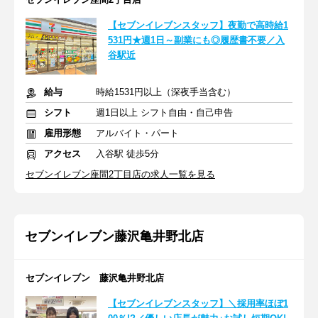
【セブンイレブンスタッフ】夜勤で高時給1
531円★週1日～副業にも◎履歴書不要／入
谷駅近
給与
時給1531円以上（深夜手当含む）
シフト
週1日以上 シフト自由・自己申告
雇用形態
アルバイト・パート
アクセス
入谷駅 徒歩5分
セブンイレブン座間2丁目店の求人一覧を見る
セブンイレブン藤沢亀井野北店
セブンイレブン 藤沢亀井野北店
【セブンイレブンスタッフ】＼採用率ほぼ1