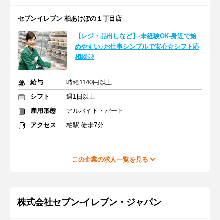
セブンイレブン 柏あけぼの１丁目店
【レジ・品出しなど】-未経験OK-身近で始
めやすい♪お仕事シンプルで安心☆シフト応
相談◎
給与
時給1140円以上
シフト
週1日以上
雇用形態
アルバイト・パート
アクセス
柏駅 徒歩7分
この企業の求人一覧を見る
株式会社セブン-イレブン・ジャパン