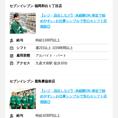
セブンイレブン 福岡和白１丁目店
【レジ・品出しなど】-未経験OK-身近で始
めやすい♪お仕事シンプルで安心☆シフト応
相談◎
給与
時給1100円以上
シフト
週2日以上 1日6時間以上
雇用形態
アルバイト・パート
アクセス
九産大前駅 徒歩10分
セブンイレブン 鹿島農協前店
【レジ・品出しなど】-未経験OK-身近で始
めやすい♪お仕事シンプルで安心☆シフト応
相談◎
給与
時給1030円以上