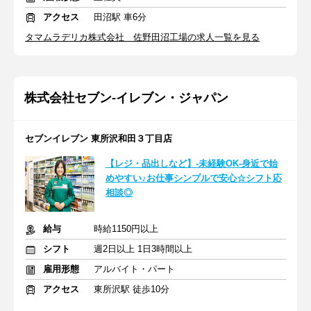
アクセス
田沼駅 車6分
タマムラデリカ株式会社 佐野田沼工場の求人一覧を見る
株式会社セブン-イレブン・ジャパン
セブンイレブン 東所沢和田３丁目店
【レジ・品出しなど】-未経験OK-身近で始
めやすい♪お仕事シンプルで安心☆シフト応
相談◎
給与
時給1150円以上
シフト
週2日以上 1日3時間以上
雇用形態
アルバイト・パート
アクセス
東所沢駅 徒歩10分