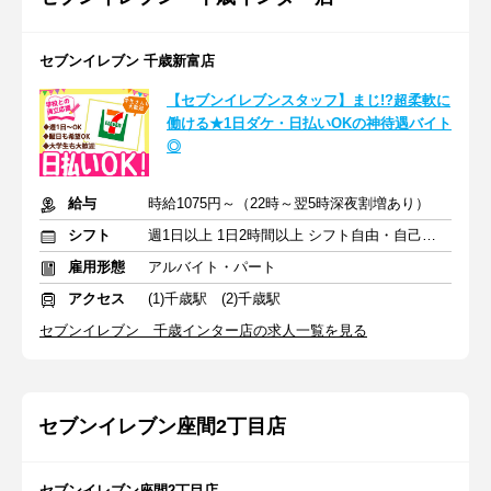
セブンイレブン 千歳新富店
【セブンイレブンスタッフ】まじ!?超柔軟に
働ける★1日ダケ・日払いOKの神待遇バイト
◎
給与
時給1075円～（22時～翌5時深夜割増あり）
シフト
週1日以上 1日2時間以上 シフト自由・自己申告
雇用形態
アルバイト・パート
アクセス
(1)千歳駅 (2)千歳駅
セブンイレブン 千歳インター店の求人一覧を見る
セブンイレブン座間2丁目店
セブンイレブン座間2丁目店