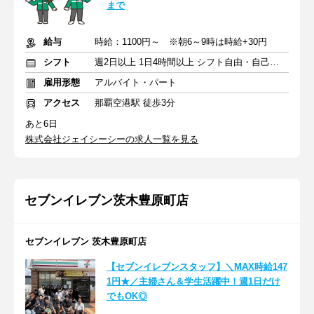
まで
給与
時給：1100円～ ※朝6～9時は時給+30円
シフト
週2日以上 1日4時間以上 シフト自由・自己申告
雇用形態
アルバイト・パート
アクセス
那覇空港駅 徒歩3分
あと6日
株式会社ジェイシーシーの求人一覧を見る
セブンイレブン茨木豊原町店
セブンイレブン 茨木豊原町店
【セブンイレブンスタッフ】＼MAX時給147
1円★／主婦さん＆学生活躍中！週1日だけ
でもOK◎