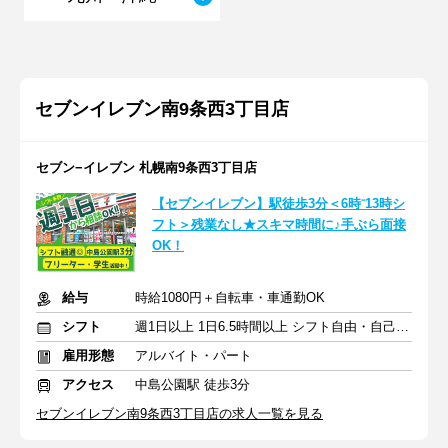
セブンイレブン南9条西3丁目店
セブン−イレブン 札幌南9条西3丁目店
【セブンイレブン】駅徒歩3分＜6時⁻13時シ
フト＞残業なし★スキマ時間に♪手ぶら面接
OK！
給与
時給1080円＋自転車・車通勤OK
シフト
週1日以上 1日6.5時間以上 シフト自由・自己申告
雇用形態
アルバイト・パート
アクセス
中島公園駅 徒歩3分
セブンイレブン南9条西3丁目店の求人一覧を見る