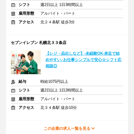
シフト
週2日以上 1日3時間以上
雇用形態
アルバイト・パート
アクセス
北２４条駅 徒歩3分
セブンイレブン 札幌北３３条店
【レジ・品出しなど】-未経験OK-身近で始
めやすい♪お仕事シンプルで安心☆シフト応
相談◎
給与
時給1075円以上
シフト
週2日以上 1日2時間以上
雇用形態
アルバイト・パート
アクセス
北３４条駅 徒歩10分
この企業の求人一覧を見る