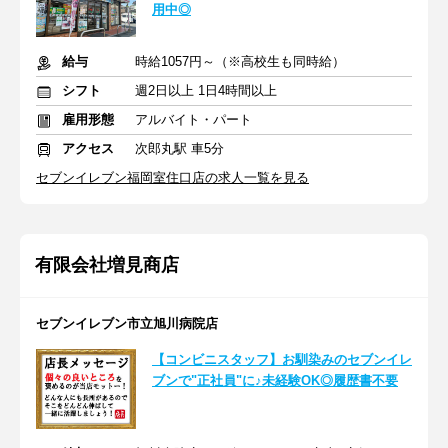
用中◎
給与
時給1057円～（※高校生も同時給）
シフト
週2日以上 1日4時間以上
雇用形態
アルバイト・パート
アクセス
次郎丸駅 車5分
セブンイレブン福岡室住口店の求人一覧を見る
有限会社増見商店
セブンイレブン市立旭川病院店
【コンビニスタッフ】お馴染みのセブンイレ
ブンで"正社員"に♪未経験OK◎履歴書不要