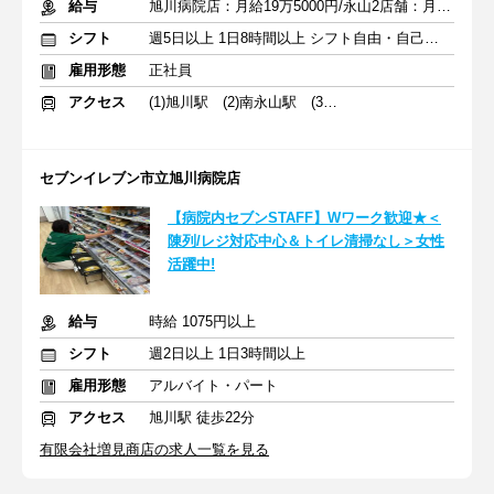
給与
旭川病院店：月給19万5000円/永山2店舗：月給20万5000円
シフト
週5日以上 1日8時間以上 シフト自由・自己申告
雇用形態
正社員
アクセス
(1)旭川駅 (2)南永山駅 (3)永山駅
セブンイレブン市立旭川病院店
【病院内セブンSTAFF】Wワーク歓迎★＜
陳列/レジ対応中心＆トイレ清掃なし＞女性
活躍中!
給与
時給 1075円以上
シフト
週2日以上 1日3時間以上
雇用形態
アルバイト・パート
アクセス
旭川駅 徒歩22分
有限会社増見商店の求人一覧を見る