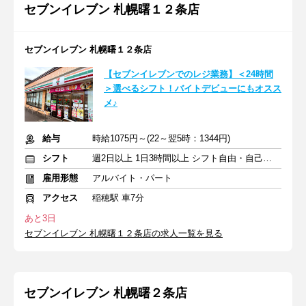
セブンイレブン 札幌曙１２条店
セブンイレブン 札幌曙１２条店
【セブンイレブンでのレジ業務】＜24時間
＞選べるシフト！バイトデビューにもオスス
メ♪
給与
時給1075円～(22～翌5時：1344円)
シフト
週2日以上 1日3時間以上 シフト自由・自己申告
雇用形態
アルバイト・パート
アクセス
稲穂駅 車7分
あと3日
セブンイレブン 札幌曙１２条店の求人一覧を見る
セブンイレブン 札幌曙２条店