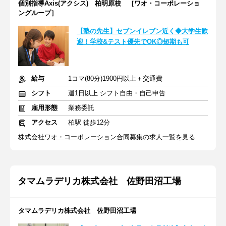
個別指導Axis(アクシス) 柏明原校 ［ワオ・コーポレーショ
ングループ］
【塾の先生】セブンイレブン近く◆大学生歓
迎！学校&テスト優先でOK◎短期も可
給与
1コマ(80分)1900円以上＋交通費
シフト
週1日以上 シフト自由・自己申告
雇用形態
業務委託
アクセス
柏駅 徒歩12分
株式会社ワオ・コーポレーション合同募集の求人一覧を見る
タマムラデリカ株式会社 佐野田沼工場
タマムラデリカ株式会社 佐野田沼工場