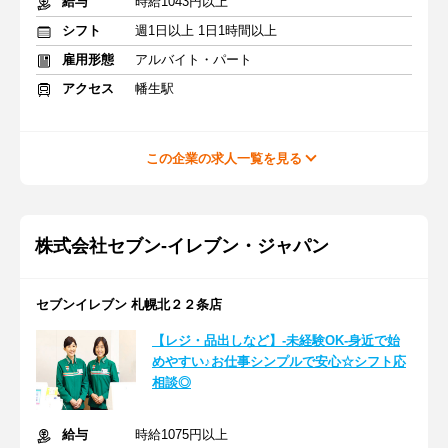
給与
時給1043円以上
シフト
週1日以上 1日1時間以上
雇用形態
アルバイト・パート
アクセス
幡生駅
この企業の求人一覧を見る
株式会社セブン-イレブン・ジャパン
セブンイレブン 札幌北２２条店
【レジ・品出しなど】-未経験OK-身近で始
めやすい♪お仕事シンプルで安心☆シフト応
相談◎
給与
時給1075円以上