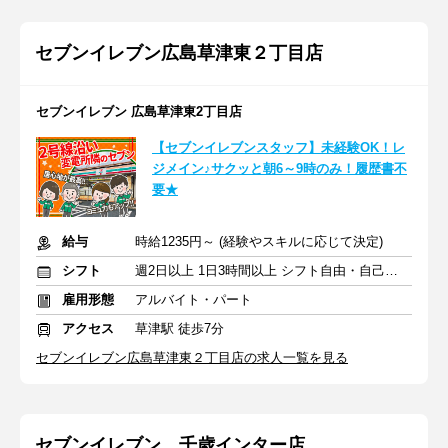
セブンイレブン広島草津東２丁目店
セブンイレブン 広島草津東2丁目店
【セブンイレブンスタッフ】未経験OK！レ
ジメイン♪サクッと朝6～9時のみ！履歴書不
要★
給与
時給1235円～ (経験やスキルに応じて決定)
シフト
週2日以上 1日3時間以上 シフト自由・自己申告
雇用形態
アルバイト・パート
アクセス
草津駅 徒歩7分
セブンイレブン広島草津東２丁目店の求人一覧を見る
セブンイレブン 千歳インター店