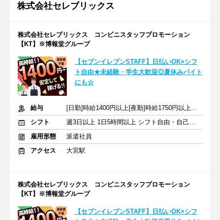
株式会社セレブリックス
株式会社セレブリックス コンビニスタッフプロモーション
【KT】※博報堂グループ
【セブンイレブンSTAFF】日払いOK×シフ
ト自由★未経験・学生大歓迎◎夏休みバイト
にも☆
給与
[日勤]時給1400円以上[夜勤]時給1750円以上＋交通費
シフト
週3日以上 1日5時間以上 シフト自由・自己申告
雇用形態
派遣社員
アクセス
大宮駅
株式会社セレブリックス コンビニスタッフプロモーション
【KT】※博報堂グループ
【セブンイレブンSTAFF】日払いOK×シフ