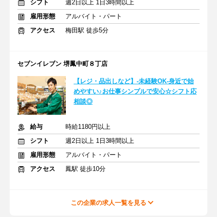
シフト
週2日以上 1日3時間以上
雇用形態
アルバイト・パート
アクセス
梅田駅 徒歩5分
セブンイレブン 堺鳳中町８丁店
【レジ・品出しなど】-未経験OK-身近で始
めやすい♪お仕事シンプルで安心☆シフト応
相談◎
給与
時給1180円以上
シフト
週2日以上 1日3時間以上
雇用形態
アルバイト・パート
アクセス
鳳駅 徒歩10分
この企業の求人一覧を見る