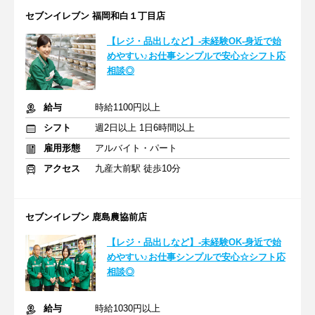
セブンイレブン 福岡和白１丁目店
【レジ・品出しなど】-未経験OK-身近で始
めやすい♪お仕事シンプルで安心☆シフト応
相談◎
給与
時給1100円以上
シフト
週2日以上 1日6時間以上
雇用形態
アルバイト・パート
アクセス
九産大前駅 徒歩10分
セブンイレブン 鹿島農協前店
【レジ・品出しなど】-未経験OK-身近で始
めやすい♪お仕事シンプルで安心☆シフト応
相談◎
給与
時給1030円以上