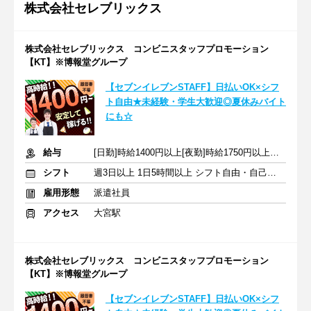
株式会社セレブリックス
株式会社セレブリックス コンビニスタッフプロモーション
【KT】※博報堂グループ
【セブンイレブンSTAFF】日払いOK×シフ
ト自由★未経験・学生大歓迎◎夏休みバイト
にも☆
給与
[日勤]時給1400円以上[夜勤]時給1750円以上＋交通費
シフト
週3日以上 1日5時間以上 シフト自由・自己申告
雇用形態
派遣社員
アクセス
大宮駅
株式会社セレブリックス コンビニスタッフプロモーション
【KT】※博報堂グループ
【セブンイレブンSTAFF】日払いOK×シフ