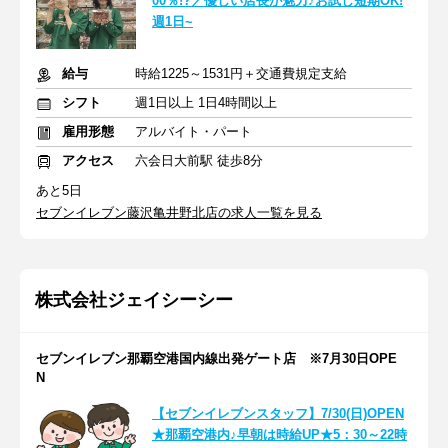
00％!?／優しい店長が魅力♪お試し短期OK!
週1日~
給与
時給1225～1531円＋交通費規定支給
シフト
週1日以上 1日4時間以上
雇用形態
アルバイト・パート
アクセス
六会日大前駅 徒歩8分
あと5日
セブンイレブン藤沢亀井野北店の求人一覧を見る
株式会社ジェイシーシー
セブンイレブン那覇空港国内線出発ゲート店 ※7月30日OPE
N
【セブンイレブンスタッフ】7/30(日)OPEN
★那覇空港内♪早朝は時給UP★5：30～22時