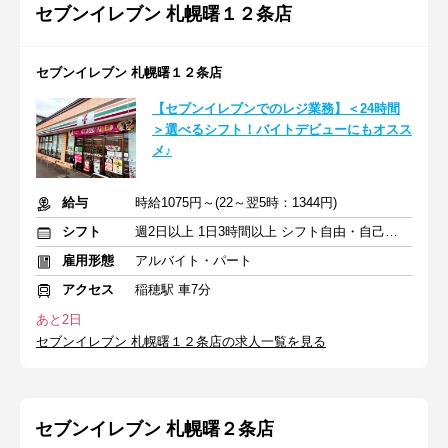
セブンイレブン 札幌曙１２条店
セブンイレブン 札幌曙１２条店
【セブンイレブンでのレジ業務】＜24時間
＞選べるシフト！バイトデビューにもオスス
メ♪
給与
時給1075円～(22～翌5時：1344円)
シフト
週2日以上 1日3時間以上 シフト自由・自己申告
雇用形態
アルバイト・パート
アクセス
稲穂駅 車7分
あと2日
セブンイレブン 札幌曙１２条店の求人一覧を見る
セブンイレブン 札幌曙２条店