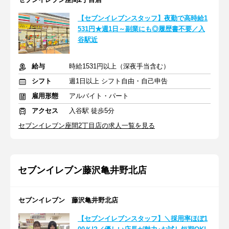
【セブンイレブンスタッフ】夜勤で高時給1
531円★週1日～副業にも◎履歴書不要／入
谷駅近
給与
時給1531円以上（深夜手当含む）
シフト
週1日以上 シフト自由・自己申告
雇用形態
アルバイト・パート
アクセス
入谷駅 徒歩5分
セブンイレブン座間2丁目店の求人一覧を見る
セブンイレブン藤沢亀井野北店
セブンイレブン 藤沢亀井野北店
【セブンイレブンスタッフ】＼採用率ほぼ1