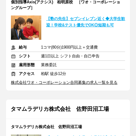
個別指導Axis(アクシス) 柏明原校 ［ワオ・コーポレーショ
ングループ］
【塾の先生】セブンイレブン近く◆大学生歓
迎！学校&テスト優先でOK◎短期も可
給与
1コマ(80分)1900円以上＋交通費
シフト
週1日以上 シフト自由・自己申告
雇用形態
業務委託
アクセス
柏駅 徒歩12分
株式会社ワオ・コーポレーション合同募集の求人一覧を見る
タマムラデリカ株式会社 佐野田沼工場
タマムラデリカ株式会社 佐野田沼工場