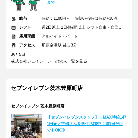
まで
給与
時給：1100円～ ※朝6～9時は時給+30円
シフト
週2日以上 1日4時間以上 シフト自由・自己申告
雇用形態
アルバイト・パート
アクセス
那覇空港駅 徒歩3分
あと5日
株式会社ジェイシーシーの求人一覧を見る
セブンイレブン茨木豊原町店
セブンイレブン 茨木豊原町店
【セブンイレブンスタッフ】＼MAX時給147
1円★／主婦さん＆学生活躍中！週1日だけ
でもOK◎