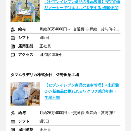
【セブンイレブン商品の食品製造】安定の食
品メーカーで"おいしい"を支える♪年齢不問
給与
月給26万4000円～+交通費 ※昇給・賞与(年2回)あり
シフト
週5日
雇用形態
正社員
アクセス
田沼駅 車6分
タマムラデリカ株式会社 佐野田沼工場
【セブンイレブン商品の資材管理】<未経験
OK>新商品に携われるワクワク感◎年齢・
学歴不問
給与
月給26万4000円～+交通費 ※昇給・賞与(年2回)あり
シフト
週5日
雇用形態
正社員