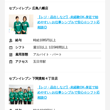
セブンイレブン 広島八幡店
【レジ・品出しなど】-未経験OK-身近で始
めやすい♪お仕事シンプルで安心☆シフト応
相談◎
給与
時給1085円以上
シフト
週1日以上 1日5時間以上
雇用形態
アルバイト・パート
アクセス
五日市駅
セブンイレブン 下関貴船４丁目店
【レジ・品出しなど】-未経験OK-身近で始
めやすい♪お仕事シンプルで安心☆シフト応
相談◎