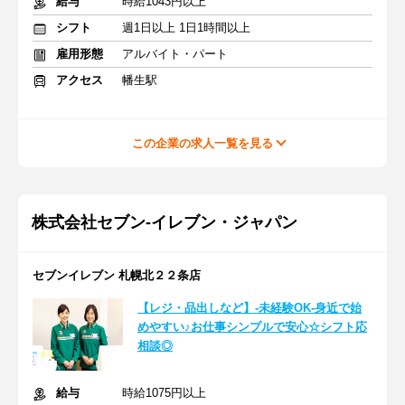
給与
時給1043円以上
シフト
週1日以上 1日1時間以上
雇用形態
アルバイト・パート
アクセス
幡生駅
この企業の求人一覧を見る
株式会社セブン-イレブン・ジャパン
セブンイレブン 札幌北２２条店
【レジ・品出しなど】-未経験OK-身近で始
めやすい♪お仕事シンプルで安心☆シフト応
相談◎
給与
時給1075円以上