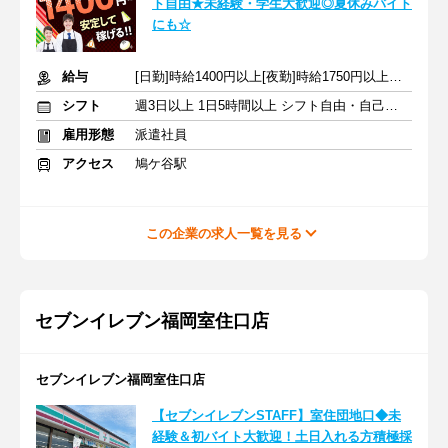
ト自由★未経験・学生大歓迎◎夏休みバイト
にも☆
給与
[日勤]時給1400円以上[夜勤]時給1750円以上＋交通費
シフト
週3日以上 1日5時間以上 シフト自由・自己申告
雇用形態
派遣社員
アクセス
鳩ケ谷駅
この企業の求人一覧を見る
セブンイレブン福岡室住口店
セブンイレブン福岡室住口店
【セブンイレブンSTAFF】室住団地口◆未
経験＆初バイト大歓迎！土日入れる方積極採