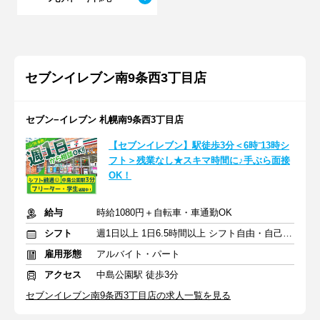
セブンイレブン南9条西3丁目店
セブン−イレブン 札幌南9条西3丁目店
【セブンイレブン】駅徒歩3分＜6時⁻13時シ
フト＞残業なし★スキマ時間に♪手ぶら面接
OK！
給与
時給1080円＋自転車・車通勤OK
シフト
週1日以上 1日6.5時間以上 シフト自由・自己申告
雇用形態
アルバイト・パート
アクセス
中島公園駅 徒歩3分
セブンイレブン南9条西3丁目店の求人一覧を見る