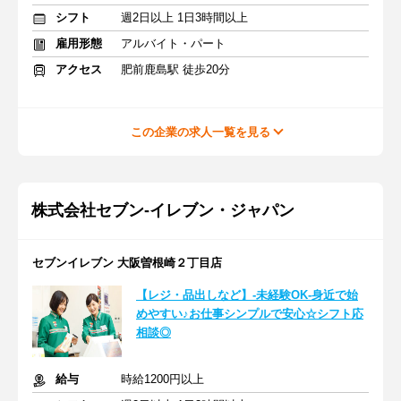
シフト
週2日以上 1日3時間以上
雇用形態
アルバイト・パート
アクセス
肥前鹿島駅 徒歩20分
この企業の求人一覧を見る
株式会社セブン-イレブン・ジャパン
セブンイレブン 大阪曽根崎２丁目店
【レジ・品出しなど】-未経験OK-身近で始
めやすい♪お仕事シンプルで安心☆シフト応
相談◎
給与
時給1200円以上