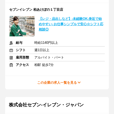
セブンイレブン 柏あけぼの１丁目店
【レジ・品出しなど】-未経験OK-身近で始
めやすい♪お仕事シンプルで安心☆シフト応
相談◎
給与
時給1140円以上
シフト
週1日以上
雇用形態
アルバイト・パート
アクセス
柏駅 徒歩7分
この企業の求人一覧を見る
株式会社セブン-イレブン・ジャパン