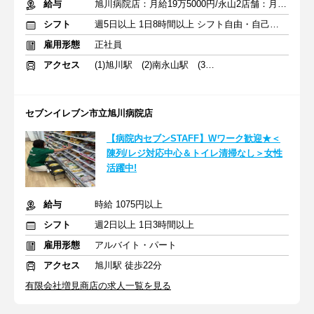
給与
旭川病院店：月給19万5000円/永山2店舗：月給20万5000円
シフト
週5日以上 1日8時間以上 シフト自由・自己申告
雇用形態
正社員
アクセス
(1)旭川駅 (2)南永山駅 (3)永山駅
セブンイレブン市立旭川病院店
【病院内セブンSTAFF】Wワーク歓迎★＜
陳列/レジ対応中心＆トイレ清掃なし＞女性
活躍中!
給与
時給 1075円以上
シフト
週2日以上 1日3時間以上
雇用形態
アルバイト・パート
アクセス
旭川駅 徒歩22分
有限会社増見商店の求人一覧を見る