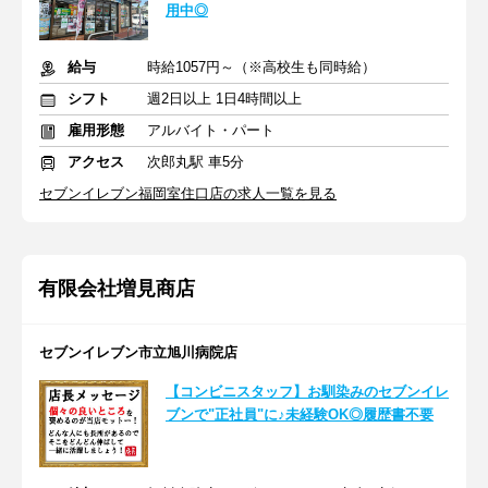
用中◎
給与
時給1057円～（※高校生も同時給）
シフト
週2日以上 1日4時間以上
雇用形態
アルバイト・パート
アクセス
次郎丸駅 車5分
セブンイレブン福岡室住口店の求人一覧を見る
有限会社増見商店
セブンイレブン市立旭川病院店
【コンビニスタッフ】お馴染みのセブンイレ
ブンで"正社員"に♪未経験OK◎履歴書不要