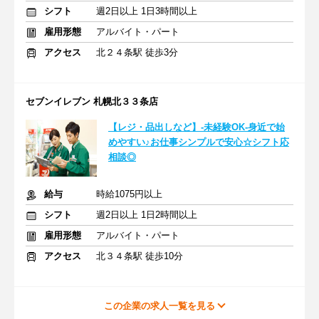
シフト
週2日以上 1日3時間以上
雇用形態
アルバイト・パート
アクセス
北２４条駅 徒歩3分
セブンイレブン 札幌北３３条店
【レジ・品出しなど】-未経験OK-身近で始
めやすい♪お仕事シンプルで安心☆シフト応
相談◎
給与
時給1075円以上
シフト
週2日以上 1日2時間以上
雇用形態
アルバイト・パート
アクセス
北３４条駅 徒歩10分
この企業の求人一覧を見る