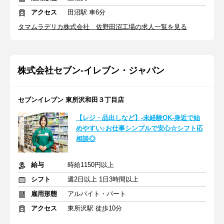
アクセス
田沼駅 車6分
タマムラデリカ株式会社 佐野田沼工場の求人一覧を見る
株式会社セブン-イレブン・ジャパン
セブンイレブン 東所沢和田３丁目店
【レジ・品出しなど】-未経験OK-身近で始
めやすい♪お仕事シンプルで安心☆シフト応
相談◎
給与
時給1150円以上
シフト
週2日以上 1日3時間以上
雇用形態
アルバイト・パート
アクセス
東所沢駅 徒歩10分