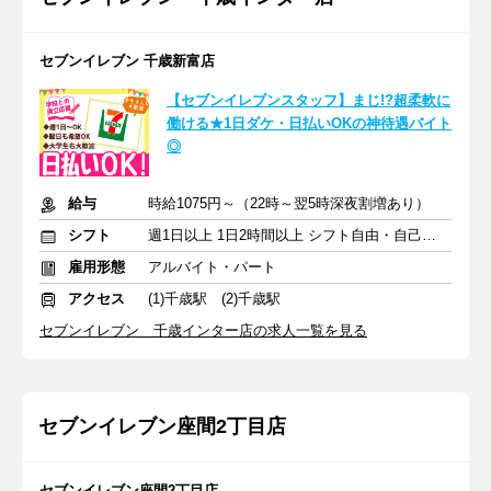
セブンイレブン 千歳新富店
【セブンイレブンスタッフ】まじ!?超柔軟に
働ける★1日ダケ・日払いOKの神待遇バイト
◎
給与
時給1075円～（22時～翌5時深夜割増あり）
シフト
週1日以上 1日2時間以上 シフト自由・自己申告
雇用形態
アルバイト・パート
アクセス
(1)千歳駅 (2)千歳駅
セブンイレブン 千歳インター店の求人一覧を見る
セブンイレブン座間2丁目店
セブンイレブン座間2丁目店