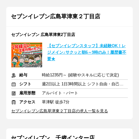
セブンイレブン広島草津東２丁目店
セブンイレブン 広島草津東2丁目店
【セブンイレブンスタッフ】未経験OK！レ
ジメイン♪サクッと朝6～9時のみ！履歴書不
要★
給与
時給1235円～ (経験やスキルに応じて決定)
シフト
週2日以上 1日3時間以上 シフト自由・自己申告
雇用形態
アルバイト・パート
アクセス
草津駅 徒歩7分
セブンイレブン広島草津東２丁目店の求人一覧を見る
セブンイレブン 千歳インター店