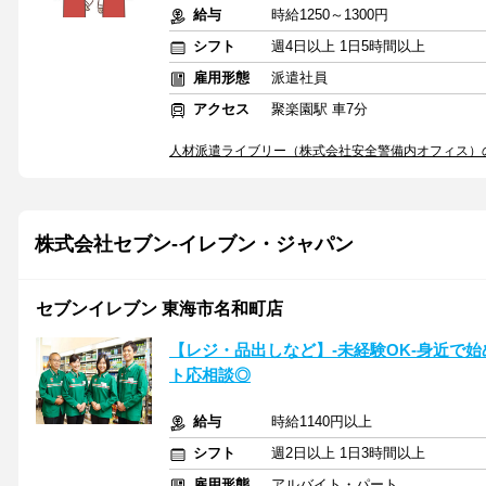
給与
時給1250～1300円
シフト
週4日以上 1日5時間以上
雇用形態
派遣社員
アクセス
聚楽園駅 車7分
人材派遣ライブリー（株式会社安全警備内オフィス）
株式会社セブン-イレブン・ジャパン
セブンイレブン 東海市名和町店
【レジ・品出しなど】-未経験OK-身近で
ト応相談◎
給与
時給1140円以上
シフト
週2日以上 1日3時間以上
雇用形態
アルバイト・パート