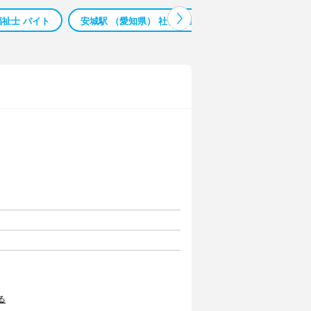
福祉士 バイト
安城駅 （愛知県） 社会福祉士 バイト
所沢駅 （
る