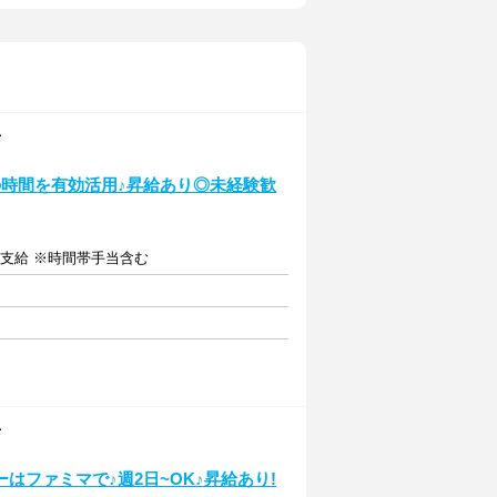
店
の時間を有効活用♪昇給あり◎未経験歓
全額支給 ※時間帯手当含む
店
ファミマで♪週2日~OK♪昇給あり!