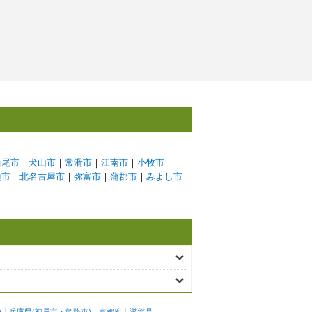
西尾市
｜
犬山市
｜
常滑市
｜
江南市
｜
小牧市
｜
須市
｜
北名古屋市
｜
弥富市
｜
蒲郡市
｜
みよし市
)
兵庫県
(
神戸市
・
姫路市
)
京都府
滋賀県