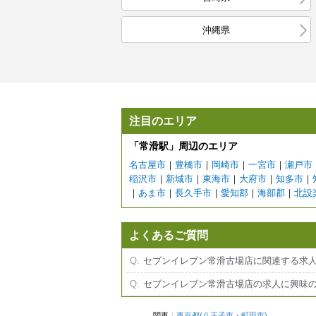
沖縄県
注目のエリア
「常滑駅」周辺のエリア
名古屋市
｜
豊橋市
｜
岡崎市
｜
一宮市
｜
瀬戸市
稲沢市
｜
新城市
｜
東海市
｜
大府市
｜
知多市
｜
｜
あま市
｜
長久手市
｜
愛知郡
｜
海部郡
｜
北設
よくあるご質問
セブンイレブン常滑古場店に関連する求
セブンイレブン常滑古場店の求人に興味
関東
東京都
(
八王子市
・
町田市
)