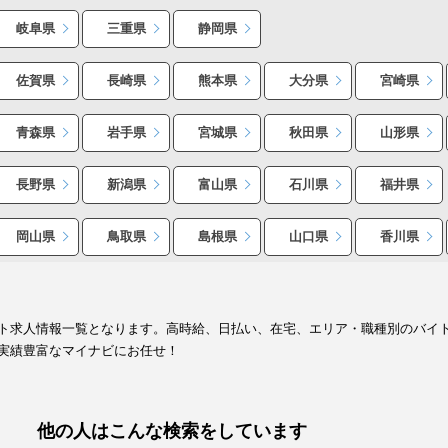
岐阜県
三重県
静岡県
佐賀県
長崎県
熊本県
大分県
宮崎県
青森県
岩手県
宮城県
秋田県
山形県
長野県
新潟県
富山県
石川県
福井県
岡山県
鳥取県
島根県
山口県
香川県
ト求人情報一覧となります。高時給、日払い、在宅、エリア・職種別のバイ
実績豊富なマイナビにお任せ！
他の人はこんな検索をしています