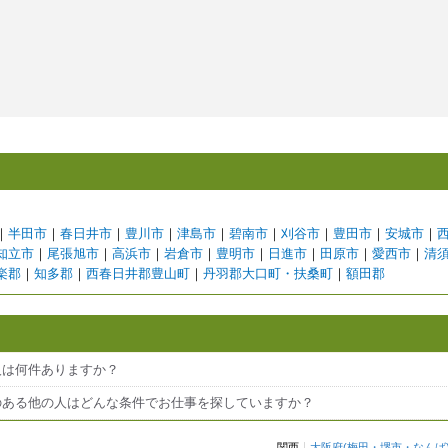
｜
半田市
｜
春日井市
｜
豊川市
｜
津島市
｜
碧南市
｜
刈谷市
｜
豊田市
｜
安城市
｜
知立市
｜
尾張旭市
｜
高浜市
｜
岩倉市
｜
豊明市
｜
日進市
｜
田原市
｜
愛西市
｜
清
楽郡
｜
知多郡
｜
西春日井郡豊山町
｜
丹羽郡大口町・扶桑町
｜
額田郡
人は何件ありますか？
のある他の人はどんな条件でお仕事を探していますか？
関西
大阪府
(
梅田
・
堺市
・
なんば