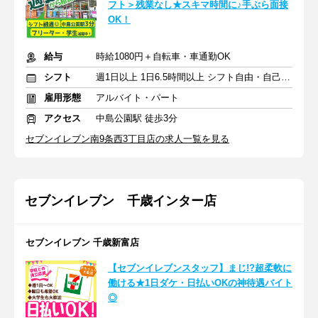
フト＞残業なし★スキマ時間に♪手ぶら面接
OK！
給与
時給1080円＋自転車・車通勤OK
シフト
週1日以上 1日6.5時間以上 シフト自由・自己申告
雇用形態
アルバイト・パート
アクセス
中島公園駅 徒歩3分
セブンイレブン南9条西3丁目店の求人一覧を見る
セブンイレブン 千歳インター店
セブンイレブン 千歳新富店
【セブンイレブンスタッフ】まじ!?超柔軟に
働ける★1日ダケ・日払いOKの神待遇バイト
◎