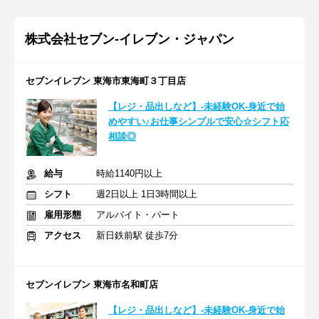
株式会社セブン-イレブン・ジャパン
セブンイレブン 東海市東海町３丁目店
【レジ・品出しなど】-未経験OK-身近で始
めやすい♪お仕事シンプルで安心☆シフト応
相談◎
給与
時給1140円以上
シフト
週2日以上 1日3時間以上
雇用形態
アルバイト・パート
アクセス
新日鉄前駅 徒歩7分
セブンイレブン 東海市名和町店
【レジ・品出しなど】-未経験OK-身近で始