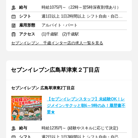
給与
時給1075円～（22時～翌5時深夜割増あり）
シフト
週1日以上 1日2時間以上 シフト自由・自己申告
雇用形態
アルバイト・パート
アクセス
(1)千歳駅 (2)千歳駅
セブンイレブン 千歳インター店の求人一覧を見る
セブンイレブン広島草津東２丁目店
セブンイレブン 広島草津東2丁目店
【セブンイレブンスタッフ】未経験OK！レ
ジメイン♪サクッと朝6～9時のみ！履歴書不
要★
給与
時給1235円～ (経験やスキルに応じて決定)
シフト
週2日以上 1日3時間以上 シフト自由・自己申告