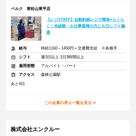
ベルク 東松山東平店
【レジSTAFF】自動釣銭レジで簡単×らくら
く！未経験・お仕事復帰の方にも◎シフト融
通
給与
時給1160～1450円＋交通費支給 ※各種手当含む
シフト
週3日以上 1日3時間以上
雇用形態
アルバイト・パート
アクセス
森林公園駅
あと4日
この企業の求人一覧を見る
株式会社エンクルー