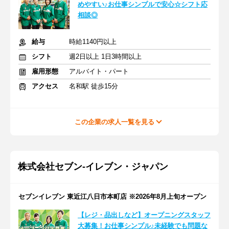
めやすい♪お仕事シンプルで安心☆シフト応
相談◎
給与
時給1140円以上
シフト
週2日以上 1日3時間以上
雇用形態
アルバイト・パート
アクセス
名和駅 徒歩15分
この企業の求人一覧を見る
株式会社セブン-イレブン・ジャパン
セブンイレブン 東近江八日市本町店 ※2026年8月上旬オープン
【レジ・品出しなど】オープニングスタッフ
大募集！お仕事シンプル♪未経験でも問題な