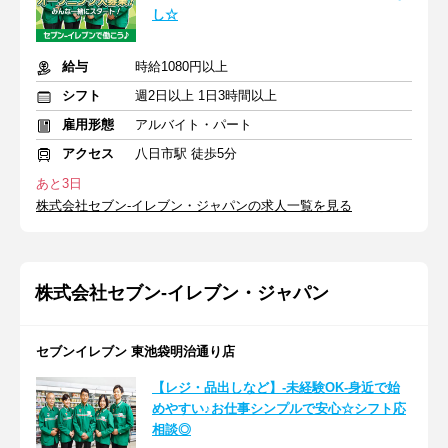
し☆
給与
時給1080円以上
シフト
週2日以上 1日3時間以上
雇用形態
アルバイト・パート
アクセス
八日市駅 徒歩5分
あと3日
株式会社セブン-イレブン・ジャパンの求人一覧を見る
株式会社セブン-イレブン・ジャパン
セブンイレブン 東池袋明治通り店
【レジ・品出しなど】-未経験OK-身近で始
めやすい♪お仕事シンプルで安心☆シフト応
相談◎