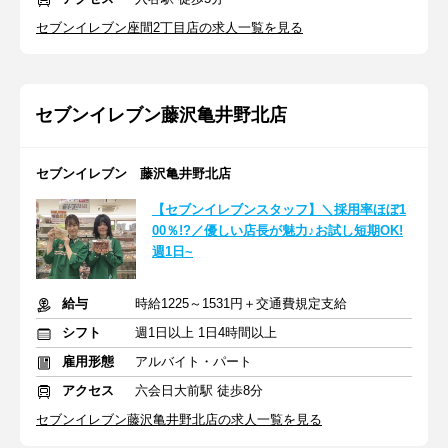
セブンイレブン座間2丁目店の求人一覧を見る
セブンイレブン藤沢亀井野北店
セブンイレブン 藤沢亀井野北店
【セブンイレブンスタッフ】＼採用率ほぼ1
00％!?／優しい店長が魅力♪お試し短期OK!
週1日~
給与
時給1225～1531円＋交通費規定支給
シフト
週1日以上 1日4時間以上
雇用形態
アルバイト・パート
アクセス
六会日大前駅 徒歩8分
セブンイレブン藤沢亀井野北店の求人一覧を見る