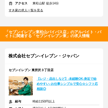
アクセス
東松山駅 徒歩14分
すき家の求人一覧を見る
「セブンイレブン東松山バイパス店」のアルバイト・バ
イトに関連する「セブンイレブン東」の求人情報
株式会社セブン-イレブン・ジャパン
セブンイレブン 東所沢３丁目店
【レジ・品出しなど】-未経験OK-身近で始
めやすい♪お仕事シンプルで安心☆シフト応
相談◎
給与
時給1150円以上