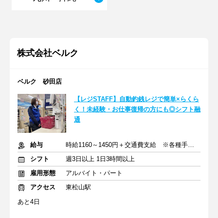
株式会社ベルク
ベルク 砂田店
【レジSTAFF】自動釣銭レジで簡単×らくら
く！未経験・お仕事復帰の方にも◎シフト融
通
給与
時給1160～1450円＋交通費支給 ※各種手当含む
シフト
週3日以上 1日3時間以上
雇用形態
アルバイト・パート
アクセス
東松山駅
あと4日