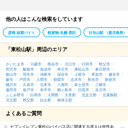
他の人はこんな検索をしています
彦根 短期バイト
軽貨物 札幌 委託
日当山駅 （鹿児島県）
「東松山駅」周辺のエリア
さいたま市
川越市
熊谷市
川口市
行田市
秩父市
所沢市
飯能市
加須市
本庄市
東松山市
春日部市
狭山市
羽生市
鴻巣市
深谷市
上尾市
草加市
越谷市
蕨市
戸田市
入間市
朝霞市
志木市
和光市
新座市
桶川市
久喜市
北本市
八潮市
富士見市
三郷市
蓮田市
坂戸市
幸手市
鶴ヶ島市
日高市
吉川市
ふじみ野市
白岡市
入間郡
大里郡
北足立郡
北葛飾郡
児玉郡
秩父郡
比企郡
南埼玉郡
よくあるご質問
セブンイレブン東松山バイパス店に関連する求人は何件あ