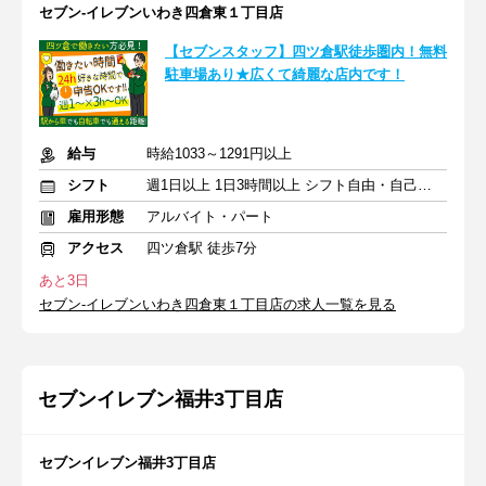
セブン-イレブンいわき四倉東１丁目店
【セブンスタッフ】四ツ倉駅徒歩圏内！無料
駐車場あり★広くて綺麗な店内です！
給与
時給1033～1291円以上
シフト
週1日以上 1日3時間以上 シフト自由・自己申告
雇用形態
アルバイト・パート
アクセス
四ツ倉駅 徒歩7分
あと3日
セブン-イレブンいわき四倉東１丁目店の求人一覧を見る
セブンイレブン福井3丁目店
セブンイレブン福井3丁目店