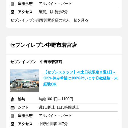
雇用形態
アルバイト・パート
アクセス
須賀川駅 徒歩2分
セブンイレブン須賀川駅前店の求人一覧を見る
セブンイレブン中野市若宮店
セブンイレブン 中野市若宮店
【セブンスタッフ】≪土日祝限定＆週1日～
OK≫休み希望は100%叶います◎微経験・未
経験OK
給与
時給1061円～1100円
シフト
週1日以上 1日3時間以上
雇用形態
アルバイト・パート
アクセス
中野松川駅 車7分