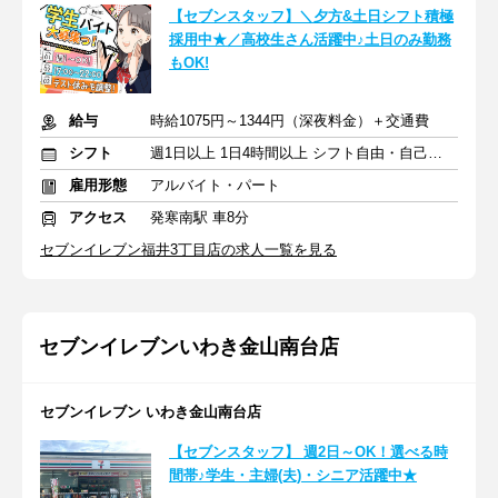
【セブンスタッフ】＼夕方&土日シフト積極
採用中★／高校生さん活躍中♪土日のみ勤務
もOK!
給与
時給1075円～1344円（深夜料金）＋交通費
シフト
週1日以上 1日4時間以上 シフト自由・自己申告
雇用形態
アルバイト・パート
アクセス
発寒南駅 車8分
セブンイレブン福井3丁目店の求人一覧を見る
セブンイレブンいわき金山南台店
セブンイレブン いわき金山南台店
【セブンスタッフ】 週2日～OK！選べる時
間帯♪学生・主婦(夫)・シニア活躍中★