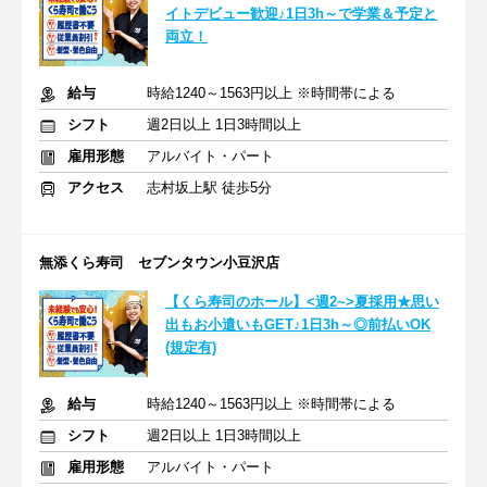
イトデビュー歓迎♪1日3h～で学業＆予定と
両立！
給与
時給1240～1563円以上 ※時間帯による
シフト
週2日以上 1日3時間以上
雇用形態
アルバイト・パート
アクセス
志村坂上駅 徒歩5分
無添くら寿司 セブンタウン小豆沢店
【くら寿司のホール】<週2~>夏採用★思い
出もお小遣いもGET♪1日3h～◎前払いOK
(規定有)
給与
時給1240～1563円以上 ※時間帯による
シフト
週2日以上 1日3時間以上
雇用形態
アルバイト・パート