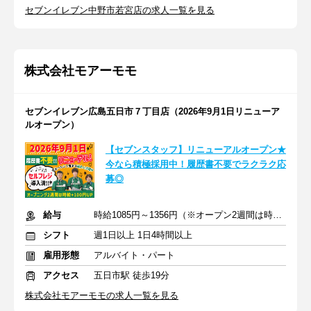
セブンイレブン中野市若宮店の求人一覧を見る
株式会社モアーモモ
セブンイレブン広島五日市７丁目店（2026年9月1日リニューア
ルオープン）
【セブンスタッフ】リニューアルオープン★
今なら積極採用中！履歴書不要でラクラク応
募◎
給与
時給1085円～1356円（※オープン2週間は時給＋100円）
シフト
週1日以上 1日4時間以上
雇用形態
アルバイト・パート
アクセス
五日市駅 徒歩19分
株式会社モアーモモの求人一覧を見る