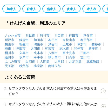
旭求人
萩求人
猫求人
夜求人
求人表
「せんげん台駅」周辺のエリア
さいたま市
川越市
熊谷市
川口市
行田市
秩父市
所沢市
飯能市
加須市
本庄市
東松山市
春日部市
狭山市
羽生市
鴻巣市
深谷市
上尾市
草加市
越谷市
蕨市
戸田市
入間市
朝霞市
志木市
和光市
新座市
桶川市
久喜市
北本市
八潮市
富士見市
三郷市
蓮田市
坂戸市
幸手市
鶴ヶ島市
日高市
吉川市
ふじみ野市
白岡市
入間郡
大里郡
北足立郡
北葛飾郡
児玉郡
秩父郡
比企郡
南埼玉郡
よくあるご質問
セブンタウンせんげん台 求人に関連する求人は何件ありま
すか？
セブンタウンせんげん台 求人の求人に興味のある他の人は