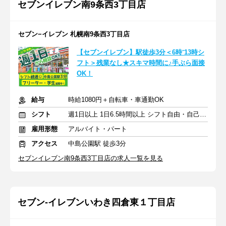
セブンイレブン南9条西3丁目店
セブン−イレブン 札幌南9条西3丁目店
【セブンイレブン】駅徒歩3分＜6時⁻13時シ
フト＞残業なし★スキマ時間に♪手ぶら面接
OK！
給与
時給1080円＋自転車・車通勤OK
シフト
週1日以上 1日6.5時間以上 シフト自由・自己申告
雇用形態
アルバイト・パート
アクセス
中島公園駅 徒歩3分
セブンイレブン南9条西3丁目店の求人一覧を見る
セブン-イレブンいわき四倉東１丁目店