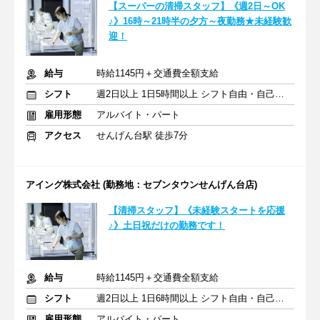
【スーパーの清掃スタッフ】《週2日～OK
♪》16時～21時半の夕方～夜勤務★未経験歓
迎！
給与
時給1145円＋交通費全額支給
シフト
週2日以上 1日5時間以上 シフト自由・自己申告
雇用形態
アルバイト・パート
アクセス
せんげん台駅 徒歩7分
アイング株式会社 (勤務地：セブンタウンせんげん台店)
【清掃スタッフ】《未経験スタートを応援
♪》土日祝だけの勤務です！
給与
時給1145円＋交通費全額支給
シフト
週2日以上 1日6時間以上 シフト自由・自己申告
雇用形態
アルバイト・パート