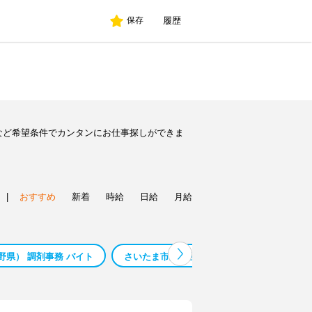
履歴
保存
など希望条件でカンタンにお仕事探しができま
|
おすすめ
新着
時給
日給
月給
野県） 調剤事務 バイト
さいたま市見沼区 介護福祉士 バイト