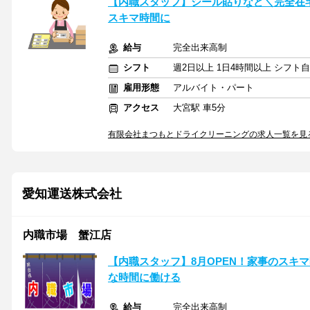
【内職スタッフ】シール貼りなど＼完全在
スキマ時間に
給与
完全出来高制
シフト
週2日以上 1日4時間以上 シフト
雇用形態
アルバイト・パート
アクセス
大宮駅 車5分
有限会社まつもとドライクリーニングの求人一覧を見
愛知運送株式会社
内職市場 蟹江店
【内職スタッフ】8月OPEN！家事のスキ
な時間に働ける
給与
完全出来高制