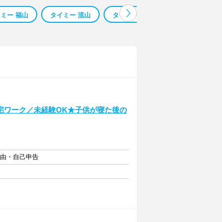
ミー 福山
タイミー 流山
タイミー 前橋
タイミー 盛岡
宅ワーク／未経験OK★子供が寝た後の
自由・自己申告