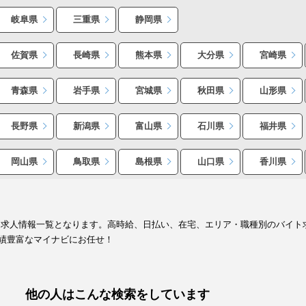
岐阜県
三重県
静岡県
佐賀県
長崎県
熊本県
大分県
宮崎県
青森県
岩手県
宮城県
秋田県
山形県
長野県
新潟県
富山県
石川県
福井県
岡山県
鳥取県
島根県
山口県
香川県
ト求人情報一覧となります。高時給、日払い、在宅、エリア・職種別のバイト
績豊富なマイナビにお任せ！
他の人はこんな検索をしています