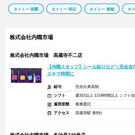
タイミー 那覇
タイミー 明石
タイミー 都城
タイ
株式会社内職市場
株式会社内職市場 高蔵寺不二店
【内職スタッフ】シール貼りなど＼完全在
スキマ時間に
給与
完全出来高制
シフト
週3日以上 1日4時間以上 シフト
雇用形態
業務委託
アクセス
高蔵寺駅 車8分