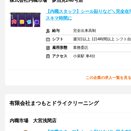
株式会社内職市場 多治見248号店
【内職スタッフ】シール貼りなど＼完全在
スキマ時間に
給与
完全出来高制
シフト
週3日以上 1日4時間以上 シフト
雇用形態
業務委託
アクセス
小泉駅 車4分
この企業の求人一覧を見
有限会社まつもとドライクリーニング
内職市場 大宮浅間店