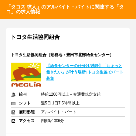
「タコス 求人」のアルバイト・バイトに関連する「タ
コ」の求人情報
トヨタ生活協同組合
トヨタ生活協同組合（勤務地：豊田市北部給食センター）
【給食センターの仕分け/洗浄】「ちょっと
働きたい」が叶う場所♪トヨタ生協でパート
募集
給与
時給1208円以上＋交通費規定支給
シフト
週5日 1日7.5時間以上
雇用形態
アルバイト・パート
アクセス
四郷駅 車6分