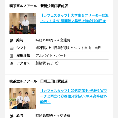
喫茶室ルノアール 新橋汐留口駅前店
【カフェスタッフ】大学生＆フリーター歓迎
♪シフト提出1週間毎／早朝は時給1700円★
給与
時給1500円～＋交通費
シフト
週2日以上 1日4時間以上 シフト自由・自己申告
雇用形態
アルバイト・パート
アクセス
新橋駅 徒歩0分
喫茶室ルノアール 田町三田口駅前店
【カフェスタッフ】20代活躍中♪学校やWワ
ークと両立に◎稼働分前払いOK＆高時給15
00円～
給与
時給1500円～＋交通費