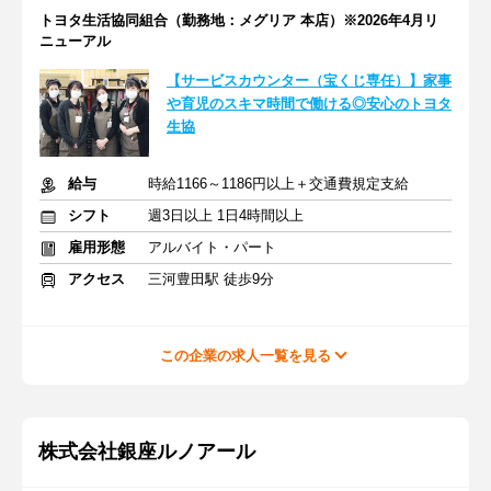
トヨタ生活協同組合（勤務地：メグリア 本店）※2026年4月リ
ニューアル
【サービスカウンター（宝くじ専任）】家事
や育児のスキマ時間で働ける◎安心のトヨタ
生協
給与
時給1166～1186円以上＋交通費規定支給
シフト
週3日以上 1日4時間以上
雇用形態
アルバイト・パート
アクセス
三河豊田駅 徒歩9分
この企業の求人一覧を見る
株式会社銀座ルノアール