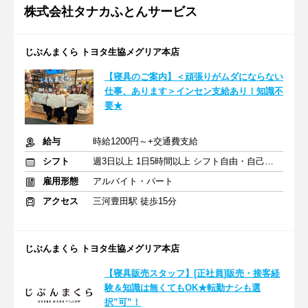
株式会社タナカふとんサービス
じぶんまくら トヨタ生協メグリア本店
【寝具のご案内】＜頑張りがムダにならない
仕事、あります＞インセン支給あり！知識不
要★
給与
時給1200円～+交通費支給
シフト
週3日以上 1日5時間以上 シフト自由・自己申告
雇用形態
アルバイト・パート
アクセス
三河豊田駅 徒歩15分
じぶんまくら トヨタ生協メグリア本店
【寝具販売スタッフ】[正社員]販売・接客経
験＆知識は無くてもOK★転勤ナシも選
択”可”！