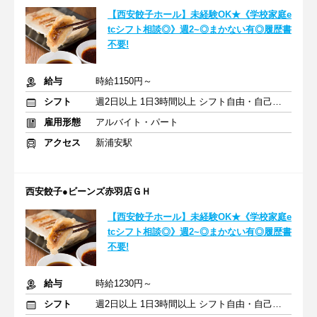
【西安餃子ホール】未経験OK★《学校家庭e
tcシフト相談◎》週2~◎まかない有◎履歴書
不要!
給与
時給1150円～
シフト
週2日以上 1日3時間以上 シフト自由・自己申告
雇用形態
アルバイト・パート
アクセス
新浦安駅
西安餃子●ビーンズ赤羽店ＧＨ
【西安餃子ホール】未経験OK★《学校家庭e
tcシフト相談◎》週2~◎まかない有◎履歴書
不要!
給与
時給1230円～
シフト
週2日以上 1日3時間以上 シフト自由・自己申告