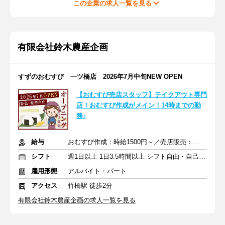
この企業の求人一覧を見る
有限会社鈴木農産企画
すずのおむすび 一ツ橋店 2026年7月中旬NEW OPEN
【おむすび売店スタッフ】テイクアウト専門
店！おむすび作成がメイン！14時までの勤
務♪
給与
おむすび作成：時給1500円～／売店販売：時給1400円～
シフト
週1日以上 1日3.5時間以上 シフト自由・自己申告
雇用形態
アルバイト・パート
アクセス
竹橋駅 徒歩2分
有限会社鈴木農産企画の求人一覧を見る