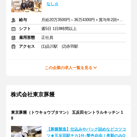
なし☆
給与
月給20万3500円～36万4300円＋賞与年2回+交通費支給
シフト
週5日 1日8時間以上
雇用形態
正社員
アクセス
(1)品川駅 (2)赤羽駅
この企業の求人一覧を見る
株式会社東京豚饅
東京豚饅（トウキョウブタマン） 五反田セントラルキッチン 1
8
【豚饅製造】仕込みやパック詰めなどコツコ
ツ★五反田駅チカ1分♪髪色自由！夜勤のみO