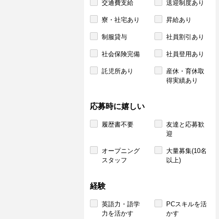
交通費支給
送迎制度あり
寮・社宅あり
昇給あり
制服貸与
社員割引あり
社会保険完備
社員登用あり
託児所あり
産休・育休取
得実績あり
応募時に嬉しい
履歴書不要
友達と応募歓
迎
オープニング
大量募集(10名
スタッフ
以上)
経験
英語力・語学
PCスキルを活
力を活かす
かす