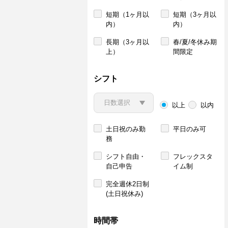
短期（1ヶ月以
短期（3ヶ月以
内）
内）
長期（3ヶ月以
春/夏/冬休み期
上）
間限定
シフト
以上
以内
土日祝のみ勤
平日のみ可
務
シフト自由・
フレックスタ
自己申告
イム制
完全週休2日制
(土日祝休み)
時間帯