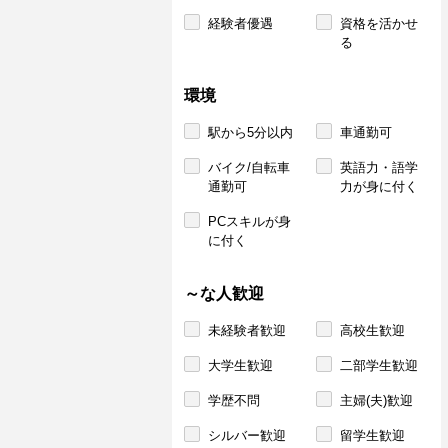
経験者優遇
資格を活かせ
る
環境
駅から5分以内
車通勤可
バイク/自転車
英語力・語学
通勤可
力が身に付く
PCスキルが身
に付く
～な人歓迎
未経験者歓迎
高校生歓迎
大学生歓迎
二部学生歓迎
学歴不問
主婦(夫)歓迎
シルバー歓迎
留学生歓迎