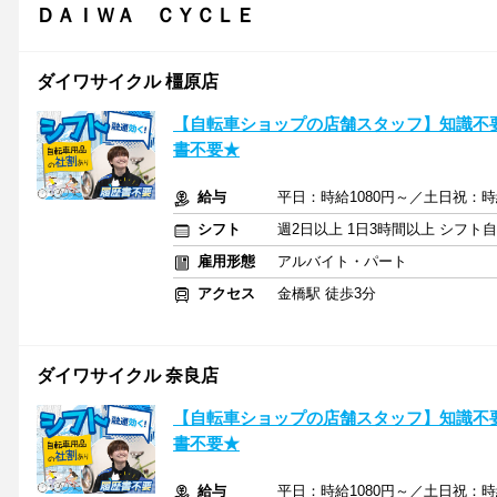
ＤＡＩＷＡ ＣＹＣＬＥ
ダイワサイクル 橿原店
【自転車ショップの店舗スタッフ】知識不
書不要★
給与
平日：時給1080円～／土日祝：時
シフト
週2日以上 1日3時間以上 シフト
雇用形態
アルバイト・パート
アクセス
金橋駅 徒歩3分
ダイワサイクル 奈良店
【自転車ショップの店舗スタッフ】知識不
書不要★
給与
平日：時給1080円～／土日祝：時