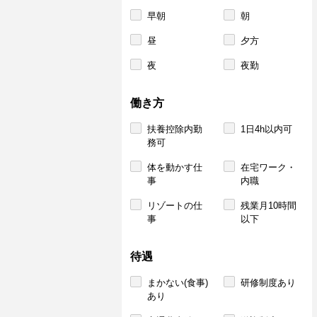
早朝
朝
昼
夕方
夜
夜勤
働き方
扶養控除内勤
1日4h以内可
務可
体を動かす仕
在宅ワーク・
事
内職
リゾートの仕
残業月10時間
事
以下
待遇
まかない(食事)
研修制度あり
あり