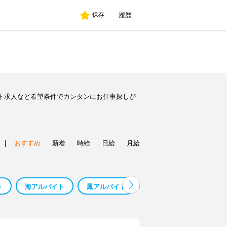
履歴
保存
ト求人など希望条件でカンタンにお仕事探しが
|
おすすめ
新着
時給
日給
月給
ト
海アルバイト
鳳アルバイト
車アルバイト
アル