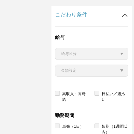
こだわり条件
給与
高収入・高時
日払い／週払
給
い
勤務期間
単発（1日）
短期（1週間以
内）