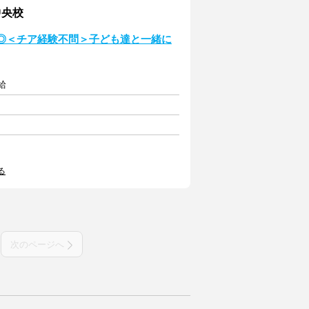
中央校
K◎＜チア経験不問＞子ども達と一緒に
給
る
次のページへ