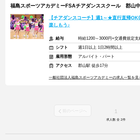
福島スポーツアカデミーFSAチアダンススクール 郡山
【チアダンスコーチ】週1～★直行直帰O
楽しもう♪
給与
時給1200～3000円+交通費規定支
シフト
週1日以上 1日2時間以上
雇用形態
アルバイト・パート
アクセス
郡山駅 徒歩17分
一般社団法人福島スポーツアカデミーの求人一覧を見
1
前のページへ
求人数 全
2
件