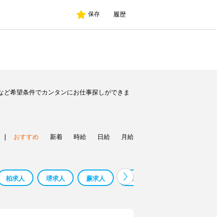
履歴
保存
など希望条件でカンタンにお仕事探しができま
|
おすすめ
新着
時給
日給
月給
柏求人
堺求人
蕨求人
鳳求人
寮 監 求人 求人