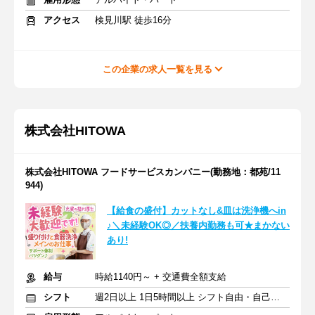
アクセス
検見川駅 徒歩16分
この企業の求人一覧を見る
株式会社HITOWA
株式会社HITOWA フードサービスカンパニー(勤務地：都苑/11
944)
【給食の盛付】カットなし&皿は洗浄機へin
♪＼未経験OK◎／扶養内勤務も可★まかない
あり!
給与
時給1140円～ + 交通費全額支給
シフト
週2日以上 1日5時間以上 シフト自由・自己申告