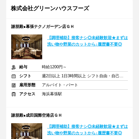
株式会社グリーンハウスフーズ
謝朋殿●幕張テクノガーデン店ＧＨ
【調理補助】接客ナシ◎未経験歓迎★まずは
洗い物や野菜のカットから♪履歴書不要◎
給与
時給1200円～
シフト
週2日以上 1日3時間以上 シフト自由・自己申告
雇用形態
アルバイト・パート
アクセス
海浜幕張駅
謝朋殿●成田国際空港店ＧＨ
【調理補助】接客ナシ◎未経験歓迎★まずは
洗い物や野菜のカットから♪履歴書不要◎