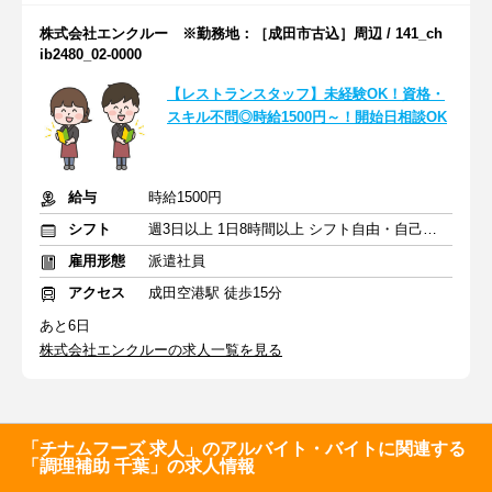
株式会社エンクルー ※勤務地：［成田市古込］周辺 / 141_ch
ib2480_02-0000
【レストランスタッフ】未経験OK！資格・
スキル不問◎時給1500円～！開始日相談OK
給与
時給1500円
シフト
週3日以上 1日8時間以上 シフト自由・自己申告
雇用形態
派遣社員
アクセス
成田空港駅 徒歩15分
あと6日
株式会社エンクルーの求人一覧を見る
「チナムフーズ 求人」のアルバイト・バイトに関連する
「調理補助 千葉」の求人情報