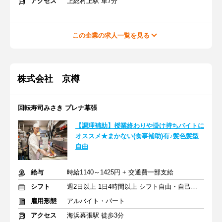
アクセス
上総村上駅 車7分
この企業の求人一覧を見る
株式会社 京樽
回転寿司みさき プレナ幕張
【調理補助】授業終わりや掛け持ちバイトに
オススメ★まかない(食事補助)有♪髪色髪型
自由
給与
時給1140～1425円 + 交通費一部支給
シフト
週2日以上 1日4時間以上 シフト自由・自己申告
雇用形態
アルバイト・パート
アクセス
海浜幕張駅 徒歩3分