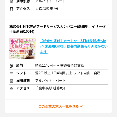
雇用形態
アルバイト・パート
アクセス
大森台駅 車7分
株式会社HITOWAフードサービスカンパニー(勤務地：イリーゼ
千葉新宿/10514)
【給食の盛付】カットなし&皿は洗浄機へin
♪＼未経験OK◎／扶養内勤務も可★まかない
あり!
給与
時給1140円～ + 交通費全額支給
シフト
週2日以上 1日4時間以上 シフト自由・自己申告
雇用形態
アルバイト・パート
アクセス
千葉中央駅 徒歩8分
この企業の求人一覧を見る