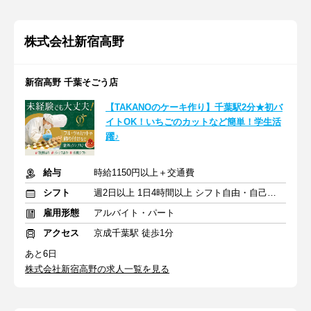
株式会社新宿高野
新宿高野 千葉そごう店
【TAKANOのケーキ作り】千葉駅2分★初バ
イトOK！いちごのカットなど簡単！学生活
躍♪
給与
時給1150円以上＋交通費
シフト
週2日以上 1日4時間以上 シフト自由・自己申告
雇用形態
アルバイト・パート
アクセス
京成千葉駅 徒歩1分
あと6日
株式会社新宿高野の求人一覧を見る