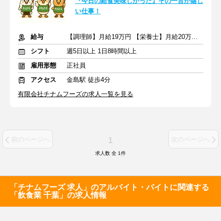
『今日の給食美味しかった』その一言が嬉し
い仕事！
給与
【調理師】月給19万円 【栄養士】月給20万円 ＋ 交通費
シフト
週5日以上 1日8時間以上
雇用形態
正社員
アクセス
金島駅 徒歩4分
有限会社チナムフーズの求人一覧を見る
1
前のページへ
次のページへ
求人数 全
1
件
「チナムフーズ 求人」のアルバイト・バイトに関連する
「飲食業 千葉」の求人情報