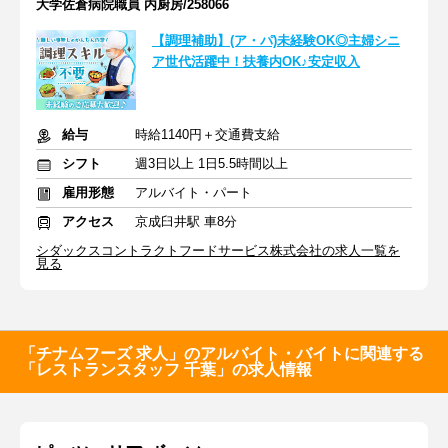
大学佐倉病院職員 内厨房/258066
【調理補助】(ア・パ)未経験OK◎主婦シニ
ア世代活躍中！扶養内OK♪安定収入
給与
時給1140円＋交通費支給
シフト
週3日以上 1日5.5時間以上
雇用形態
アルバイト・パート
アクセス
京成臼井駅 車8分
シダックスコントラクトフードサービス株式会社の求人一覧を
見る
「チナムフーズ 求人」のアルバイト・バイトに関連する
「レストランスタッフ 千葉」の求人情報