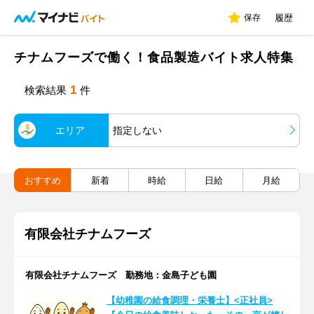
保存
履歴
チナムフーズで働く！食品製造バイト求人特集
1
検索結果
件
エリア
指定しない
おすすめ
新着
時給
日給
月給
有限会社チナムフーズ
有限会社チナムフーズ 勤務地：金島子ども園
【幼稚園の給食調理・栄養士】<正社員>