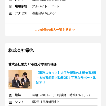
雇用形態
アルバイト・パート
アクセス
湘南台駅 徒歩5分
この企業の求人一覧を見る
株式会社栄光
株式会社栄光 LS個別小学部指導課
【事務スタッフ】大手学習塾の本部★週2日
～＆扶養範囲内勤務OK！丁寧なサポート体
制アリ
給与
時給1230円～（16時以降：時給1260円～）
シフト
週2日 1日3時間以上