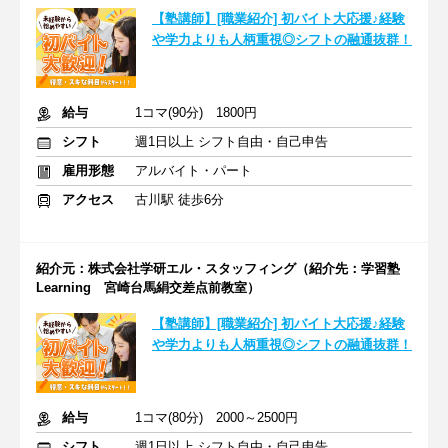
【塾講師】[職業紹介] 初バイト大応援♪経験
や学力よりも人柄重視◎シフトの融通抜群！
給与
1コマ(90分) 1800円
シフト
週1日以上 シフト自由・自己申告
雇用形態
アルバイト・パート
アクセス
古川駅 徒歩6分
紹介元：株式会社学研エル・スタッフィング（紹介先：学習塾
Learning 宮崎台馬絹交差点前教室）
【塾講師】[職業紹介] 初バイト大応援♪経験
や学力よりも人柄重視◎シフトの融通抜群！
給与
1コマ(80分) 2000～2500円
シフト
週1日以上 シフト自由・自己申告