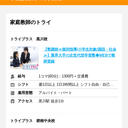
家庭教師のトライ
トライプラス 黒川校
【塾講師≪個別指導/小学生対象/国語・社会
≫】業界大手の次世代型学習塾◆WEBで教
師登録
給与
1コマ(60分)：1300円＋交通費
シフト
週1日以上 1日1時間以上 シフト自由・自己申告
雇用形態
アルバイト・パート
アクセス
黒川駅 徒歩1分
トライプラス 碧南中央校