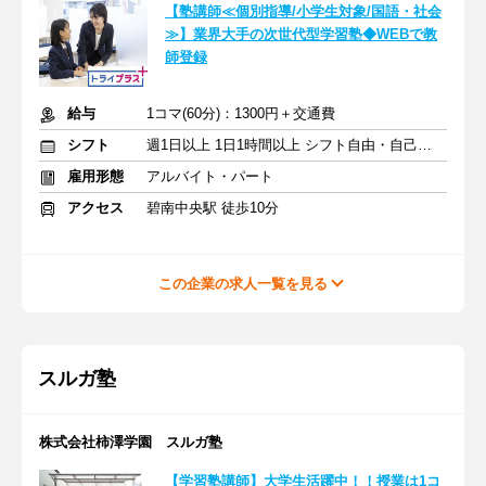
【塾講師≪個別指導/小学生対象/国語・社会
≫】業界大手の次世代型学習塾◆WEBで教
師登録
給与
1コマ(60分)：1300円＋交通費
シフト
週1日以上 1日1時間以上 シフト自由・自己申告
雇用形態
アルバイト・パート
アクセス
碧南中央駅 徒歩10分
この企業の求人一覧を見る
スルガ塾
株式会社柿澤学園 スルガ塾
【学習塾講師】大学生活躍中！！授業は1コ