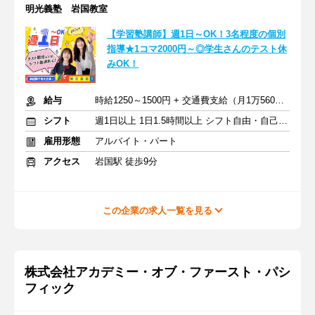
明光義塾 岩国教室
【学習塾講師】週1日～OK！3名程度の個別
指導★1コマ2000円～◎学生さんのテスト休
みOK！
給与
時給1250～1500円 + 交通費支給（月1万5600円迄）
シフト
週1日以上 1日1.5時間以上 シフト自由・自己申告
雇用形態
アルバイト・パート
アクセス
岩国駅 徒歩9分
この企業の求人一覧を見る
株式会社アカデミー・オブ・ファースト・パシ
フィック