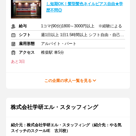
し短期OK！髪型髪色ネイルピアス自由★学
歴不問◎
給与
1コマ(90分)1800～3000円以上 ※経験による
シフト
週1日以上 1日1.5時間以上 シフト自由・自己申告
雇用形態
アルバイト・パート
アクセス
椎柴駅 車5分
あと3日
この企業の求人一覧を見る
株式会社学研エル・スタッフィング
紹介元：株式会社学研エル・スタッフィング（紹介先：やる気
スイッチのスクールIE 古川校）