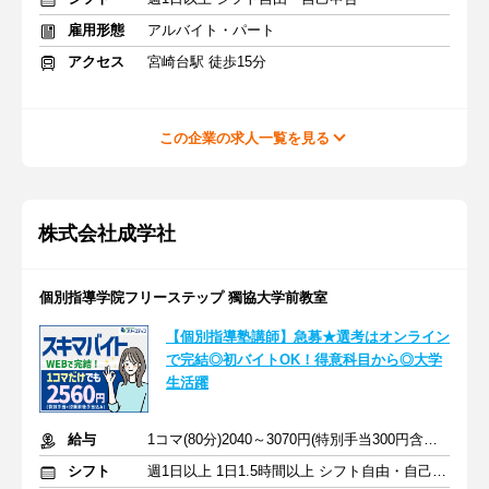
雇用形態
アルバイト・パート
アクセス
宮崎台駅 徒歩15分
この企業の求人一覧を見る
株式会社成学社
個別指導学院フリーステップ 獨協大学前教室
【個別指導塾講師】急募★選考はオンライン
で完結◎初バイトOK！得意科目から◎大学
生活躍
給与
1コマ(80分)2040～3070円(特別手当300円含む)+授業前後手当520円
シフト
週1日以上 1日1.5時間以上 シフト自由・自己申告