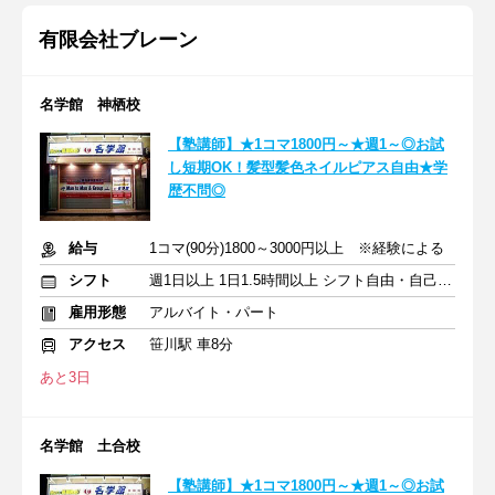
有限会社ブレーン
名学館 神栖校
【塾講師】★1コマ1800円～★週1～◎お試
し短期OK！髪型髪色ネイルピアス自由★学
歴不問◎
給与
1コマ(90分)1800～3000円以上 ※経験による
シフト
週1日以上 1日1.5時間以上 シフト自由・自己申告
雇用形態
アルバイト・パート
アクセス
笹川駅 車8分
あと3日
名学館 土合校
【塾講師】★1コマ1800円～★週1～◎お試