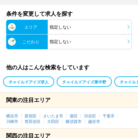
条件を変更して求人を探す
エリア
指定しない
指定しない
こだわり
他の人はこんな検索をしています
チャイルドアイズ求人
チャイルドアイズ東中野
チャイル
関東の注目エリア
横浜市
新宿区
さいたま市
港区
渋谷区
千葉市
川崎市
世田谷区
大田区
横須賀市
越谷市
関西の注目エリア