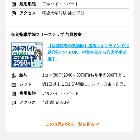
雇用形態
アルバイト・パート
アクセス
獨協大学前駅 徒歩12分
個別指導学院フリーステップ 与野教室
【個別指導の塾講師】選考はオンラインで完
結◎初バイトOK！得意科目から◎大学生活
躍中♪
給与
1コマ(80分)2040～3070円(特別手当300円含む)+授業前後手当520円
シフト
週1日以上 1日1.5時間以上 シフト自由・自己申告
雇用形態
アルバイト・パート
アクセス
与野駅 徒歩3分
この企業の求人一覧を見る