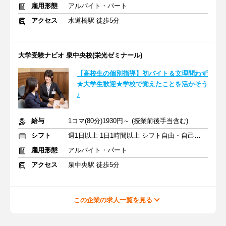
雇用形態
アルバイト・パート
アクセス
水道橋駅 徒歩5分
大学受験ナビオ 泉中央校(栄光ゼミナール)
【高校生の個別指導】初バイト＆文理問わず
★大学生歓迎★学校で覚えたことを活かそう
♪
給与
1コマ(80分)1930円～ (授業前後手当含む)
シフト
週1日以上 1日1時間以上 シフト自由・自己申告
雇用形態
アルバイト・パート
アクセス
泉中央駅 徒歩5分
この企業の求人一覧を見る