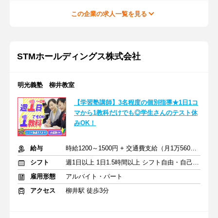
この企業の求人一覧を見る
STMホールディングス株式会社
明光義塾 柳井教室
【学習塾講師】3名程度の個別指導★1日1コ
マから1教科だけでも◎学生さんのテスト休
みOK！
給与
時給1200～1500円 + 交通費支給（月1万5600円迄）
シフト
週1日以上 1日1.5時間以上 シフト自由・自己申告
雇用形態
アルバイト・パート
アクセス
柳井駅 徒歩3分