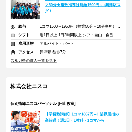
マ50分★複数指導は時給1500円～♪興津駅ス
グ！
給与
1コマ1500～1950円（授業50分＋10分事務）＋交通費
シフト
週1日以上 1日2時間以上 シフト自由・自己申告
雇用形態
アルバイト・パート
アクセス
興津駅 徒歩7分
スルガ塾の求人一覧を見る
株式会社ニスコ
個別指導ニスコパーソナル [円山教室]
【学習塾講師】1コマ1867円～!!業界屈指の
高待遇！週1日・1教科・1コマから