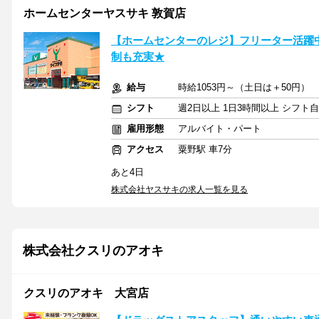
ホームセンターヤスサキ 敦賀店
【ホームセンターのレジ】フリーター活躍中
制も充実★
給与
時給1053円～（土日は＋50円）
シフト
週2日以上 1日3時間以上 シフト
雇用形態
アルバイト・パート
アクセス
粟野駅 車7分
あと4日
株式会社ヤスサキの求人一覧を見る
株式会社クスリのアオキ
クスリのアオキ 大宮店