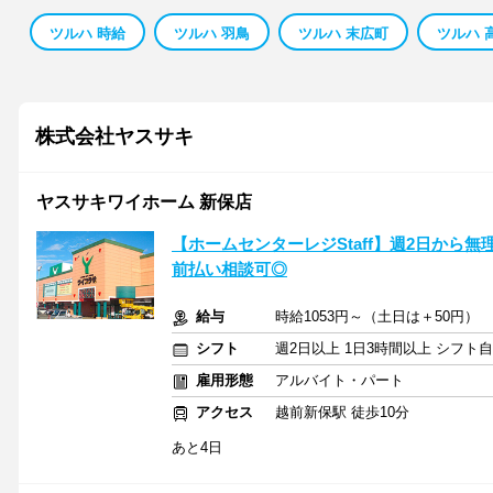
ツルハ 時給
ツルハ 羽鳥
ツルハ 末広町
ツルハ 
株式会社ヤスサキ
ヤスサキワイホーム 新保店
【ホームセンターレジStaff】週2日から無
前払い相談可◎
給与
時給1053円～（土日は＋50円）
シフト
週2日以上 1日3時間以上 シフト
雇用形態
アルバイト・パート
アクセス
越前新保駅 徒歩10分
あと4日