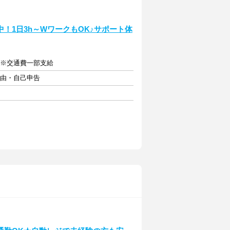
！1日3h～WワークもOK♪サポート体
 ※交通費一部支給
自由・自己申告