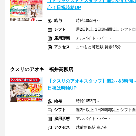
【ドラッグストアスタッフ】通いやすい車
心！日祝時給UP
給与
時給1053円～
シフト
週2日以上 1日3時間以上 シフト
雇用形態
アルバイト・パート
アクセス
まつもと町屋駅 徒歩15分
クスリのアオキ 福井高柳店
【クスリのアオキスタッフ】週2～&3時間
日祝は時給UP
給与
時給1053円～
シフト
週2日以上 1日3時間以上 シフト
雇用形態
アルバイト・パート
アクセス
越前新保駅 車7分