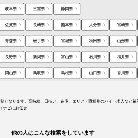
岐阜県
三重県
静岡県
佐賀県
長崎県
熊本県
大分県
宮崎県
青森県
岩手県
宮城県
秋田県
山形県
長野県
新潟県
富山県
石川県
福井県
岡山県
鳥取県
島根県
山口県
香川県
一覧となります。高時給、日払い、在宅、エリア・職種別のバイト求人など希
イナビにお任せ！
他の人はこんな検索をしています