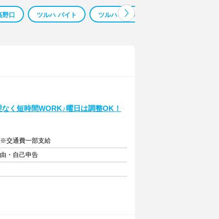
高野口
ツルハ バイト
ツルハドラッグ 制服
ツルハドラッ
理なく短時間WORK♪曜日は調整OK！
 ※交通費一部支給
自由・自己申告