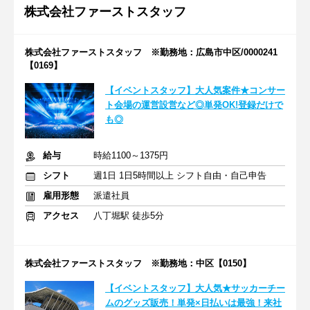
株式会社ファーストスタッフ
株式会社ファーストスタッフ ※勤務地：広島市中区/0000241
【0169】
【イベントスタッフ】大人気案件★コンサー
ト会場の運営設営など◎単発OK!登録だけで
も◎
給与
時給1100～1375円
シフト
週1日 1日5時間以上 シフト自由・自己申告
雇用形態
派遣社員
アクセス
八丁堀駅 徒歩5分
株式会社ファーストスタッフ ※勤務地：中区【0150】
【イベントスタッフ】大人気★サッカーチー
ムのグッズ販売！単発×日払いは最強！来社