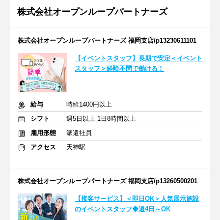
株式会社オープンループパートナーズ
株式会社オープンループパートナーズ 福岡支店/p13230611101
【イベントスタッフ】長期で安定＜イベント
スタッフ＞経験不問で働ける！
給与
時給1400円以上
シフト
週5日以上 1日8時間以上
雇用形態
派遣社員
アクセス
天神駅
株式会社オープンループパートナーズ 福岡支店/p13260500201
【接客サービス】＜即日OK＞人気展示施設
のイベントスタッフ◆週4日～OK