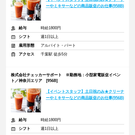
ーやミキサーなどの商品販促のお仕事(958B)
給与
時給1800円
シフト
週1日以上
雇用形態
アルバイト・パート
アクセス
千葉駅 徒歩5分
株式会社チェッカーサポート ※勤務地：小型家電販促イベン
ト／神奈川エリア [956B]
【イベントスタッフ】土日祝のみ★クリーナ
ーやミキサーなどの商品販促のお仕事(956B)
給与
時給1800円
シフト
週1日以上