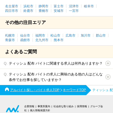
名古屋市
浜松市
静岡市
富士市
沼津市
岐阜市
四日市市
鈴鹿市
豊橋市
安城市
一宮市
その他の注目エリア
札幌市
仙台市
福岡市
松山市
広島市
旭川市
郡山市
青森市
函館市
北九州市
熊本市
よくあるご質問
ティッシュ 配布 バイトに関連する求人は何件ありますか？
ティッシュ 配布 バイトの求人に興味のある他の人はどんな
条件でお仕事を探していますか？
アルバイト探し・バイト求人TOP
キーワードTOP
ティッシュ 
企業情報
事業所案内
社会的な取り組み
採用情報
グループ会
社
個人情報保護方針