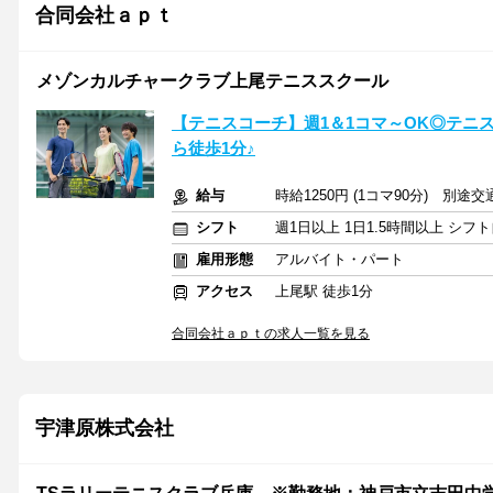
合同会社ａｐｔ
メゾンカルチャークラブ上尾テニススクール
【テニスコーチ】週1＆1コマ～OK◎テニ
ら徒歩1分♪
給与
時給1250円 (1コマ90分) 別途
シフト
週1日以上 1日1.5時間以上 シ
雇用形態
アルバイト・パート
アクセス
上尾駅 徒歩1分
合同会社ａｐｔの求人一覧を見る
宇津原株式会社