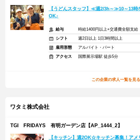
【うどんスタッフ】≪週2/3h～≫10～1
OK♪
給与
時給1400円以上+交通費全額支給
シフト
週2日以上 1日3時間以上
雇用形態
アルバイト・パート
アクセス
国際展示場駅 徒歩5分
この企業の求人一覧を見
ワタミ株式会社
TGI FRIDAYS 有明ガーデン店【AP_1444_2】
【キッチン】週2OK☆キッチン募集！アメ