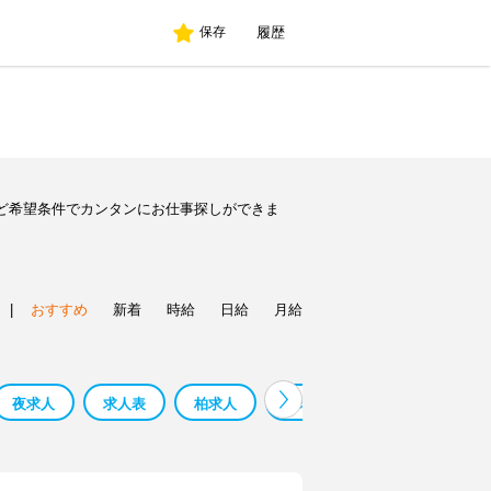
履歴
保存
ど希望条件でカンタンにお仕事探しができま
|
おすすめ
新着
時給
日給
月給
夜求人
求人表
柏求人
堺求人
蕨求人
鳳