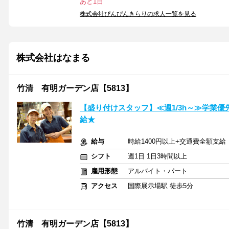
あと1日
株式会社ぴんぴんきらりの求人一覧を見る
株式会社はなまる
竹清 有明ガーデン店【5813】
【盛り付けスタッフ】≪週1/3h～≫学業優
給★
給与
時給1400円以上+交通費全額支給
シフト
週1日 1日3時間以上
雇用形態
アルバイト・パート
アクセス
国際展示場駅 徒歩5分
竹清 有明ガーデン店【5813】