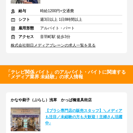
給与
時給1200円+交通費
シフト
週3日以上 1日8時間以上
雇用形態
アルバイト・パート
アクセス
音羽町駅 徒歩3分
株式会社朝日メディアブレーンの求人一覧を見る
「テレビ関係 バイト」のアルバイト・バイトに関連する
「メディア業界 未経験」の求人情報
かなや刷子（ぶらし）浅草 かっぱ橋道具街店
【ブラシ専門店の販売スタッフ】＼メディア
も注目／未経験の方も大歓迎！主婦さん活躍
中♪