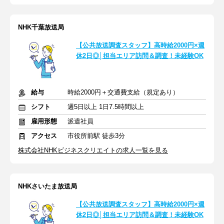
NHK千葉放送局
【公共放送調査スタッフ】高時給2000円×週
休2日◎│担当エリア訪問＆調査！未経験OK
給与
時給2000円＋交通費支給（規定あり）
シフト
週5日以上 1日7.5時間以上
雇用形態
派遣社員
アクセス
市役所前駅 徒歩3分
株式会社NHKビジネスクリエイトの求人一覧を見る
NHKさいたま放送局
【公共放送調査スタッフ】高時給2000円×週
休2日◎│担当エリア訪問＆調査！未経験OK