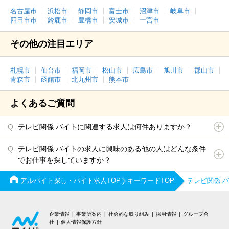
名古屋市
浜松市
静岡市
富士市
沼津市
岐阜市
四日市市
鈴鹿市
豊橋市
安城市
一宮市
その他の注目エリア
札幌市
仙台市
福岡市
松山市
広島市
旭川市
郡山市
青森市
函館市
北九州市
熊本市
よくあるご質問
テレビ関係 バイトに関連する求人は何件ありますか？
テレビ関係 バイトの求人に興味のある他の人はどんな条件
でお仕事を探していますか？
アルバイト探し・バイト求人TOP
キーワードTOP
テレビ関係 
企業情報
事業所案内
社会的な取り組み
採用情報
グループ会
社
個人情報保護方針