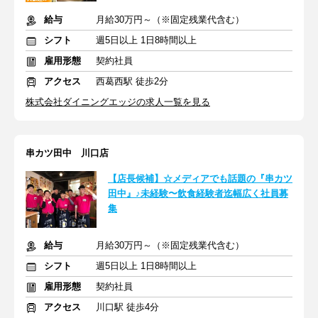
給与
月給30万円～（※固定残業代含む）
シフト
週5日以上 1日8時間以上
雇用形態
契約社員
アクセス
西葛西駅 徒歩2分
株式会社ダイニングエッジの求人一覧を見る
串カツ田中 川口店
【店長候補】☆メディアでも話題の『串カツ
田中』♪未経験〜飲食経験者迄幅広く社員募
集
給与
月給30万円～（※固定残業代含む）
シフト
週5日以上 1日8時間以上
雇用形態
契約社員
アクセス
川口駅 徒歩4分