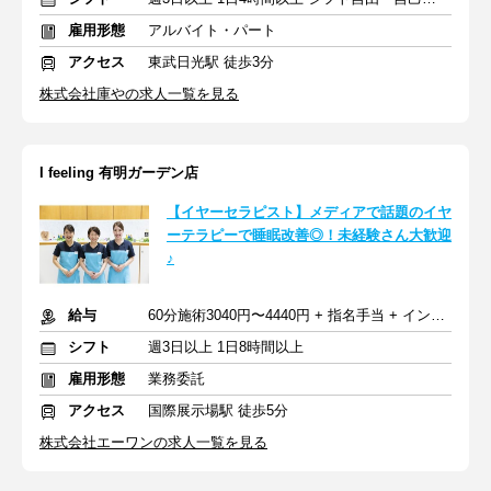
雇用形態
アルバイト・パート
アクセス
東武日光駅 徒歩3分
株式会社庫やの求人一覧を見る
I feeling 有明ガーデン店
【イヤーセラピスト】メディアで話題のイヤ
ーテラピーで睡眠改善◎！未経験さん大歓迎
♪
給与
60分施術3040円〜4440円 + 指名手当 + インセンティブ
シフト
週3日以上 1日8時間以上
雇用形態
業務委託
アクセス
国際展示場駅 徒歩5分
株式会社エーワンの求人一覧を見る