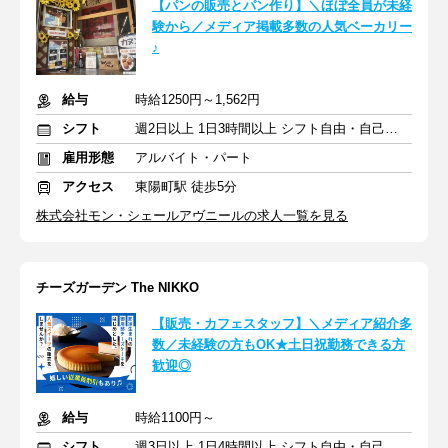
【パンの販売とパン作り】＼ほぼ全員が未経
験から／メディア掲載多数の人気ベーカリー
♪
給与
時給1250円～1,562円
シフト
週2日以上 1日3時間以上 シフト自由・自己申告
雇用形態
アルバイト・パート
アクセス
東陽町駅 徒歩5分
株式会社モン・シェールアヴニールの求人一覧を見る
チーズガーデン The NIKKO
【販売・カフェスタッフ】＼メディア紹介多
数／未経験の方もOK★土日祝勤務できる方
歓迎◎
給与
時給1100円～
シフト
週3日以上 1日4時間以上 シフト自由・自己申告