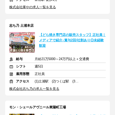
株式会社庫やの求人一覧を見る
志ち乃 土浦本店
【どら焼き専門店の販売スタッフ】正社員｜
メディアで紹介♪賞与2回/社割あり◎未経験
歓迎
給与
月給21万5000～24万円以上＋交通費
シフト
週5日
雇用形態
正社員
アクセス
(1)土浦駅 (2)つくば駅 (3)守谷駅
株式会社志ち乃の求人一覧を見る
モン・シェールアヴニール東陽町工場