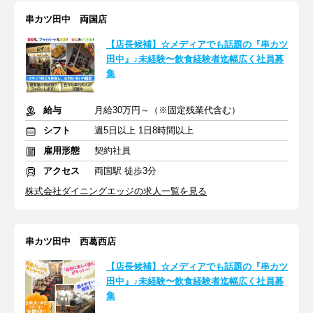
串カツ田中 両国店
【店長候補】☆メディアでも話題の『串カツ
田中』♪未経験〜飲食経験者迄幅広く社員募
集
給与
月給30万円～（※固定残業代含む）
シフト
週5日以上 1日8時間以上
雇用形態
契約社員
アクセス
両国駅 徒歩3分
株式会社ダイニングエッジの求人一覧を見る
串カツ田中 西葛西店
【店長候補】☆メディアでも話題の『串カツ
田中』♪未経験〜飲食経験者迄幅広く社員募
集