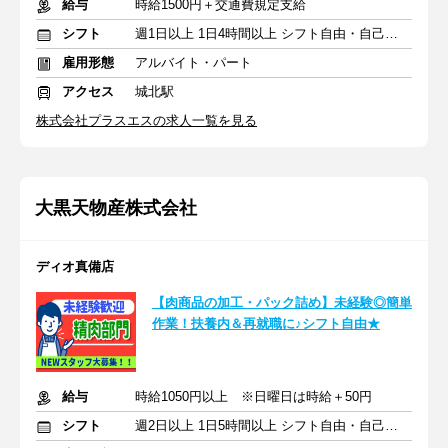
給与
時給1500円＋交通費規定支給
シフト
週1日以上 1日4時間以上 シフト自由・自己申告
雇用形態
アルバイト・パート
アクセス
城北駅
株式会社プラスエスの求人一覧を見る
大黒天物産株式会社
ディオ真備店
【肉商品の加工・パック詰め】未経験◎簡単
作業！扶養内＆再就職に♪シフト自由★
給与
時給1050円以上 ※日曜日は時給＋50円
シフト
週2日以上 1日5時間以上 シフト自由・自己申告