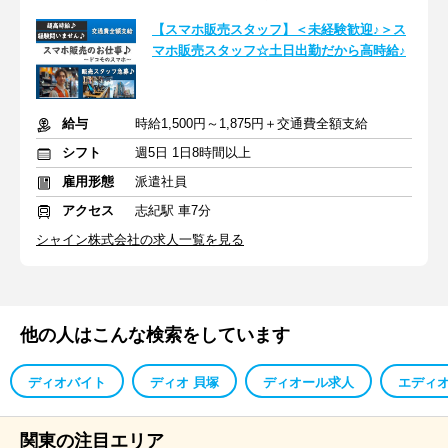
【スマホ販売スタッフ】＜未経験歓迎♪＞ス
マホ販売スタッフ☆土日出勤だから高時給♪
給与
時給1,500円～1,875円＋交通費全額支給
シフト
週5日 1日8時間以上
雇用形態
派遣社員
アクセス
志紀駅 車7分
シャイン株式会社の求人一覧を見る
他の人はこんな検索をしています
ディオバイト
ディオ 貝塚
ディオール求人
エディオ
関東の注目エリア