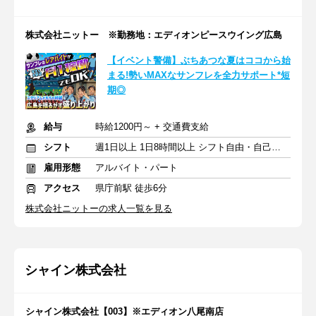
株式会社ニットー ※勤務地：エディオンピースウイング広島
【イベント警備】ぶちあつな夏はココから始
まる!勢いMAXなサンフレを全力サポート*短
期◎
給与
時給1200円～ + 交通費支給
シフト
週1日以上 1日8時間以上 シフト自由・自己申告
雇用形態
アルバイト・パート
アクセス
県庁前駅 徒歩6分
株式会社ニットーの求人一覧を見る
シャイン株式会社
シャイン株式会社【003】※エディオン八尾南店