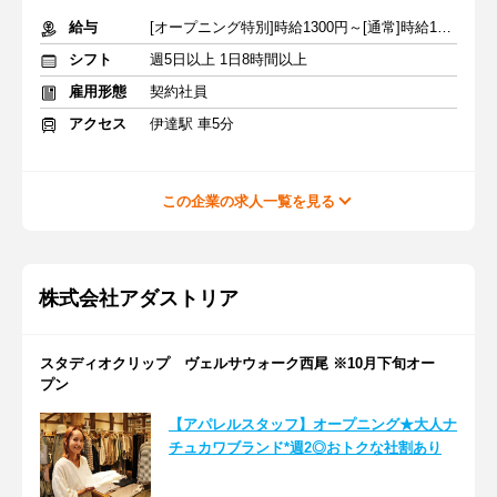
給与
[オープニング特別]時給1300円～[通常]時給1100円～+交通費全額
シフト
週5日以上 1日8時間以上
雇用形態
契約社員
アクセス
伊達駅 車5分
この企業の求人一覧を見る
株式会社アダストリア
スタディオクリップ ヴェルサウォーク西尾 ※10月下旬オー
プン
【アパレルスタッフ】オープニング★大人ナ
チュカワブランド*週2◎おトクな社割あり