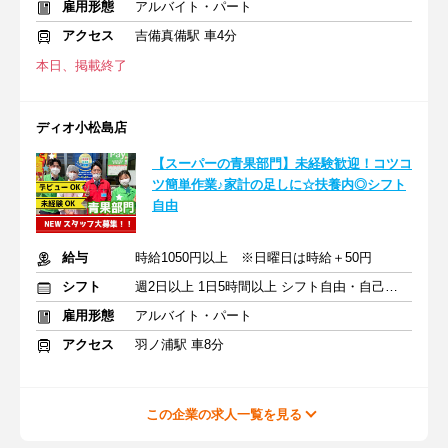
雇用形態
アルバイト・パート
アクセス
吉備真備駅 車4分
本日、掲載終了
ディオ小松島店
【スーパーの青果部門】未経験歓迎！コツコ
ツ簡単作業♪家計の足しに☆扶養内◎シフト
自由
給与
時給1050円以上 ※日曜日は時給＋50円
シフト
週2日以上 1日5時間以上 シフト自由・自己申告
雇用形態
アルバイト・パート
アクセス
羽ノ浦駅 車8分
この企業の求人一覧を見る