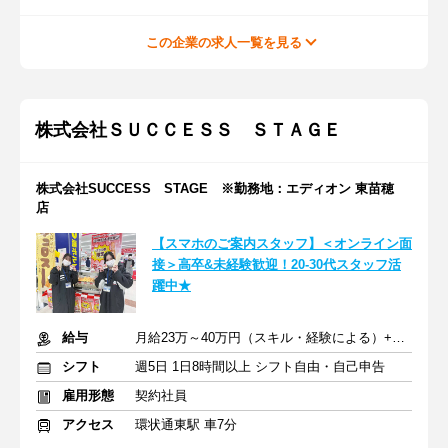
この企業の求人一覧を見る
株式会社ＳＵＣＣＥＳＳ ＳＴＡＧＥ
株式会社SUCCESS STAGE ※勤務地：エディオン 東苗穂
店
【スマホのご案内スタッフ】＜オンライン面
接＞高卒&未経験歓迎！20-30代スタッフ活
躍中★
給与
月給23万～40万円（スキル・経験による）+交通費全額支給
シフト
週5日 1日8時間以上 シフト自由・自己申告
雇用形態
契約社員
アクセス
環状通東駅 車7分