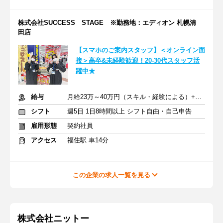
株式会社SUCCESS STAGE ※勤務地：エディオン 札幌清
田店
【スマホのご案内スタッフ】＜オンライン面
接＞高卒&未経験歓迎！20-30代スタッフ活
躍中★
給与
月給23万～40万円（スキル・経験による）+交通費全額支給
シフト
週5日 1日8時間以上 シフト自由・自己申告
雇用形態
契約社員
アクセス
福住駅 車14分
この企業の求人一覧を見る
株式会社ニットー