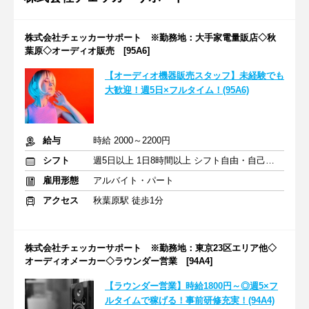
株式会社チェッカーサポート ※勤務地：大手家電量販店◇秋
葉原◇オーディオ販売 [95A6]
【オーディオ機器販売スタッフ】未経験でも
大歓迎！週5日×フルタイム！(95A6)
給与
時給 2000～2200円
シフト
週5日以上 1日8時間以上 シフト自由・自己申告
雇用形態
アルバイト・パート
アクセス
秋葉原駅 徒歩1分
株式会社チェッカーサポート ※勤務地：東京23区エリア他◇
オーディオメーカー◇ラウンダー営業 [94A4]
【ラウンダー営業】時給1800円～◎週5×フ
ルタイムで稼げる！事前研修充実！(94A4)